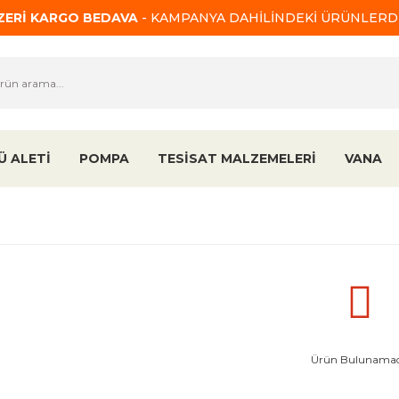
ÜZERİ KARGO BEDAVA
- KAMPANYA DAHİLİNDEKİ ÜRÜNLERDE
Ü ALETİ
POMPA
TESİSAT MALZEMELERİ
VANA
Ürün Bulunamad