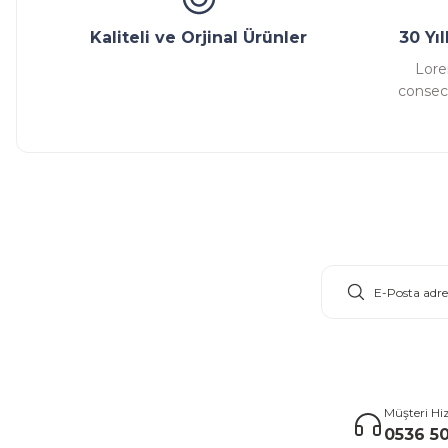
Kaliteli ve Orjinal Ürünler
30 Yı
Lore
consect
E-Bülten Aboneliği
Müşteri Hi
0536 50