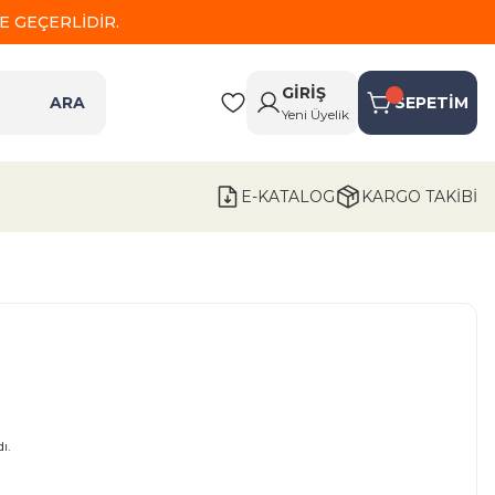
 GEÇERLİDİR.
GİRİŞ
ARA
SEPETİM
Yeni Üyelik
E-KATALOG
KARGO TAKİBİ
ı.