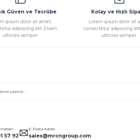
llık Güven ve Tecrübe
Kolay ve Hızlı Sipa
m ipsum dolor sit amet,
Lorem ipsum dolor sit 
etur adipiscing elit. Etiam
consectetur adipiscing eli
ultricies semper.
ultricies semper.
zmetleri
E-Posta Adresi
1 57 92
sales@mrcngroup.com