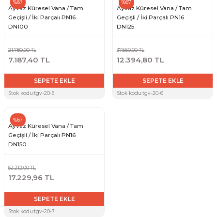
%67
%67
Ayvaz Küresel Vana / Tam
Ayvaz Küresel Vana / Tam
Geçişli / İki Parçalı PN16
Geçişli / İki Parçalı PN16
DN100
DN125
21.780,00 TL
37.560,00 TL
7.187,40 TL
12.394,80 TL
SEPETE EKLE
SEPETE EKLE
Stok kodu:
tgv-20-5
Stok kodu:
tgv-20-6
%67
Ayvaz Küresel Vana / Tam
Geçişli / İki Parçalı PN16
DN150
52.212,00 TL
17.229,96 TL
SEPETE EKLE
Stok kodu:
tgv-20-7