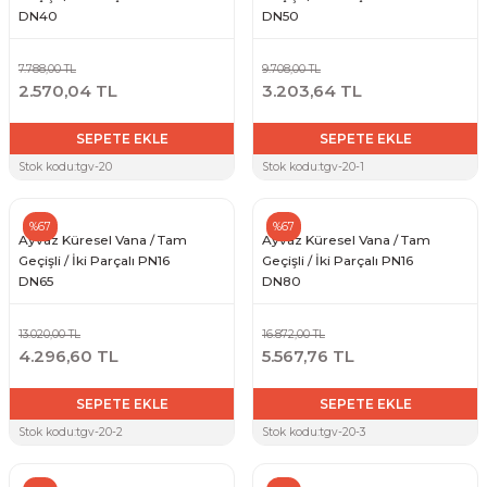
DN40
DN50
7.788,00 TL
9.708,00 TL
2.570,04 TL
3.203,64 TL
SEPETE EKLE
SEPETE EKLE
Stok kodu:
tgv-20
Stok kodu:
tgv-20-1
%67
%67
Ayvaz Küresel Vana / Tam
Ayvaz Küresel Vana / Tam
Geçişli / İki Parçalı PN16
Geçişli / İki Parçalı PN16
DN65
DN80
13.020,00 TL
16.872,00 TL
4.296,60 TL
5.567,76 TL
SEPETE EKLE
SEPETE EKLE
Stok kodu:
tgv-20-2
Stok kodu:
tgv-20-3