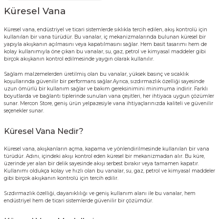
Küresel Vana
Küresel vana
, endüstriyel ve ticari sistemlerde sıklıkla tercih edilen, akış kontrolü için
kullanılan bir vana türüdür. Bu vanalar, iç mekanizmalarında bulunan küresel bir
yapıyla akışkanın açılmasını veya kapatılmasını sağlar. Hem basit tasarımı hem de
kolay kullanımıyla öne çıkan bu vanalar, su, gaz, petrol ve kimyasal maddeler gibi
birçok akışkanın kontrol edilmesinde yaygın olarak kullanılır.
Sağlam malzemelerden üretilmiş olan bu vanalar, yüksek basınç ve sıcaklık
koşullarında güvenilir bir performans sağlar.Ayrıca, sızdırmazlık özelliği sayesinde
uzun ömürlü bir kullanım sağlar ve bakım gereksinimini minimuma indirir. Farklı
boyutlarda ve bağlantı tiplerinde sunulan vana çeşitleri, her ihtiyaca uygun çözümler
sunar. Mercon Store, geniş ürün yelpazesiyle vana ihtiyaçlarınızda kaliteli ve güvenilir
seçenekler sunar.
Küresel Vana Nedir?
Küresel vana, akışkanların açma, kapama ve yönlendirilmesinde kullanılan bir vana
türüdür. Adını, içindeki akışı kontrol eden küresel bir mekanizmadan alır. Bu küre,
üzerinde yer alan bir delik sayesinde akışı serbest bırakır veya tamamen kapatır.
Kullanımı oldukça kolay ve hızlı olan bu vanalar, su, gaz, petrol ve kimyasal maddeler
gibi birçok akışkanın kontrolü için tercih edilir.
Sızdırmazlık özelliği, dayanıklılığı ve geniş kullanım alanı ile bu vanalar, hem
endüstriyel hem de ticari sistemlerde güvenilir bir çözümdür.