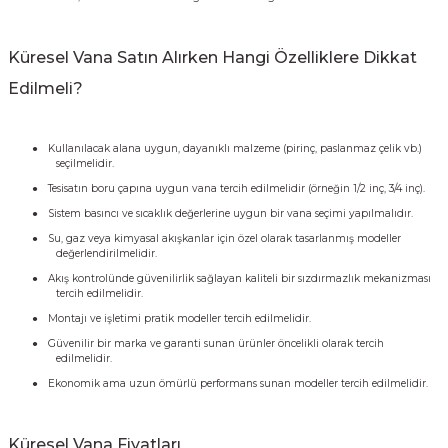
Küresel Vana Satın Alırken Hangi Özelliklere Dikkat
Edilmeli?
●
Kullanılacak alana uygun, dayanıklı malzeme (pirinç, paslanmaz çelik vb.)
seçilmelidir.
●
Tesisatın boru çapına uygun vana tercih edilmelidir (örneğin 1/2 inç, 3/4 inç).
●
Sistem basıncı ve sıcaklık değerlerine uygun bir vana seçimi yapılmalıdır.
●
Su, gaz veya kimyasal akışkanlar için özel olarak tasarlanmış modeller
değerlendirilmelidir.
●
Akış kontrolünde güvenilirlik sağlayan kaliteli bir sızdırmazlık mekanizması
tercih edilmelidir.
●
Montajı ve işletimi pratik modeller tercih edilmelidir.
●
Güvenilir bir marka ve garanti sunan ürünler öncelikli olarak tercih
edilmelidir.
●
Ekonomik ama uzun ömürlü performans sunan modeller tercih edilmelidir.
Küresel Vana Fiyatları