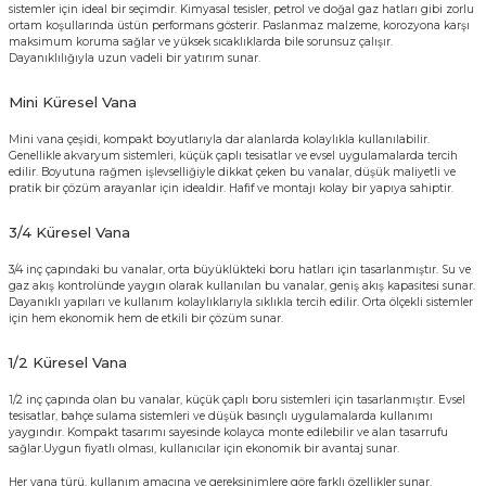
sistemler için ideal bir seçimdir. Kimyasal tesisler, petrol ve doğal gaz hatları gibi zorlu
ortam koşullarında üstün performans gösterir. Paslanmaz malzeme, korozyona karşı
maksimum koruma sağlar ve yüksek sıcaklıklarda bile sorunsuz çalışır.
Dayanıklılığıyla uzun vadeli bir yatırım sunar.
Mini Küresel Vana
Mini vana çeşidi, kompakt boyutlarıyla dar alanlarda kolaylıkla kullanılabilir.
Genellikle akvaryum sistemleri, küçük çaplı tesisatlar ve evsel uygulamalarda tercih
edilir. Boyutuna rağmen işlevselliğiyle dikkat çeken bu vanalar, düşük maliyetli ve
pratik bir çözüm arayanlar için idealdir. Hafif ve montajı kolay bir yapıya sahiptir.
3/4 Küresel Vana
3/4 inç çapındaki bu vanalar, orta büyüklükteki boru hatları için tasarlanmıştır. Su ve
gaz akış kontrolünde yaygın olarak kullanılan bu vanalar, geniş akış kapasitesi sunar.
Dayanıklı yapıları ve kullanım kolaylıklarıyla sıklıkla tercih edilir. Orta ölçekli sistemler
için hem ekonomik hem de etkili bir çözüm sunar.
1/2 Küresel Vana
1/2 inç çapında olan bu vanalar, küçük çaplı boru sistemleri için tasarlanmıştır. Evsel
tesisatlar, bahçe sulama sistemleri ve düşük basınçlı uygulamalarda kullanımı
yaygındır. Kompakt tasarımı sayesinde kolayca monte edilebilir ve alan tasarrufu
sağlar.Uygun fiyatlı olması, kullanıcılar için ekonomik bir avantaj sunar.
Her vana türü, kullanım amacına ve gereksinimlere göre farklı özellikler sunar.