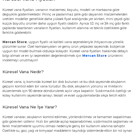
Küresel vana fiyatları
, vananın malzemesi, boyutu, modeli ve markasına göre
değişiklik göstermektedir. Pirinç ve paslanmaz çelik gibi dayanıklı malzemelerden
üretilen modeller genellikle daha yüksek fiyat aralığında yer alırken, mini çeşidi gibi
küçük boyutlu ürünler daha uygun fiyatlı olabilir. Ayrıca 1/2 inç ve 3/4 inç gibi farklı
çaplarda tasarlanan vanaların fiyatları, kullanım alanına ve teknik özelliklere göre
farklılık gösterebilir.
Mercan Store
, uygun fiyatlı ve kaliteli vana seçenekleriyle ihtiyacınıza yönelik
çözümler sunar. Özel kampanyaları ve geniş ürün yelpazesi sayesinde, bütçenize
uygun bir model bulmak oldukça kolaydır. Küresel vana fiyatları hakkında detaylı
bilgi almak ve en iyi seçenekleri değerlendirmek için
Mercan Store
ürünlerini
incelemeyi unutmayın!
Küresel Vana Nedir?
Küresel vana, iç kısmında küresel bir disk bulunan ve bu disk sayesinde akışkanın
geçişini kontrol eden bir vana türüdür. Bu disk, akışkanın yönünü ve miktarını
düzenlemek için 90 derece döndürülerek açılır veya kapatılır. Sızdırmazlık özelliği ve
kolay kullanımı sayesinde sanayi, tesisat ve evsel uygulamalarda sıkça tercih edilir.
Küresel Vana Ne İşe Yarar?
Küresel vanalar, akışkanın kontrol edilmesi, yönlendirilmesi ve tamamen kapatılması
gibi görevleri üstlenir. Hızlı bir şekilde açılıp kapanabilmesi, sızdırmazlık sağlaması ve
farklı malzemelerle uyumlu olması nedeniyle geniş bir kullanım alanına sahiptir.
Özellikle su, gaz, yağ ve kimyasal maddelerin taşındığı sistemlerde etkin bir rol oynar.