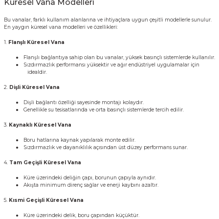
Küresel Vana Modelleri
Bu vanalar, farklı kullanım alanlarına ve ihtiyaçlara uygun çeşitli modellerle sunulur.
En yaygın
küresel vana modelleri
ve özellikleri:
1.
Flanşlı Küresel Vana
●
Flanşlı bağlantıya sahip olan bu vanalar, yüksek basınçlı sistemlerde kullanılır.
●
Sızdırmazlık performansı yüksektir ve ağır endüstriyel uygulamalar için
idealdir.
2.
Dişli Küresel Vana
●
Dişli bağlantı özelliği sayesinde montajı kolaydır.
●
Genellikle su tesisatlarında ve orta basınçlı sistemlerde tercih edilir.
3.
Kaynaklı Küresel Vana
●
Boru hatlarına kaynak yapılarak monte edilir.
●
Sızdırmazlık ve dayanıklılık açısından üst düzey performans sunar.
4.
Tam Geçişli Küresel Vana
●
Küre üzerindeki deliğin çapı, borunun çapıyla aynıdır.
●
Akışta minimum direnç sağlar ve enerji kaybını azaltır.
5.
Kısmi Geçişli Küresel Vana
●
Küre üzerindeki delik, boru çapından küçüktür.