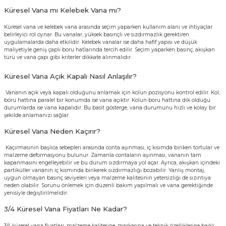
Küresel Vana mı Kelebek Vana mı?
Küresel vana ve kelebek vana arasında seçim yaparken kullanım alanı ve ihtiyaçlar
belirleyici rol oynar. Bu vanalar, yüksek basınçlı ve sızdırmazlık gerektiren
uygulamalarda daha etkilidir. Kelebek vanalar ise daha hafif yapısı ve düşük
maliyetiyle geniş çaplı boru hatlarında tercih edilir. Seçim yaparken basınç, akışkan
türü ve vana çapı gibi kriterler dikkate alınmalıdır.
Küresel Vana Açık Kapalı Nasıl Anlaşılır?
Vananın açık veya kapalı olduğunu anlamak için kolun pozisyonu kontrol edilir. Kol,
boru hattına paralel bir konumda ise vana açıktır. Kolun boru hattına dik olduğu
durumlarda ise vana kapalıdır. Bu basit gösterge, vana durumunu hızlı ve kolay bir
şekilde anlamanızı sağlar.
Küresel Vana Neden Kaçırır?
Kaçırmasının başlıca sebepleri arasında conta aşınması, iç kısımda biriken tortular ve
malzeme deformasyonu bulunur. Zamanla contaların aşınması, vananın tam
kapanmasını engelleyebilir ve bu durum sızdırmaya yol açar. Ayrıca, akışkan içindeki
partiküller vananın iç kısmında birikerek sızdırmazlığı bozabilir. Yanlış montaj,
uygun olmayan basınç seviyeleri veya malzeme kalitesinin yetersizliği de sızıntıya
neden olabilir. Sorunu önlemek için düzenli bakım yapılmalı ve vana gerektiğinde
yenisiyle değiştirilmelidir.
3/4 Küresel Vana Fiyatları Ne Kadar?
3/4 küresel vana fiyatları
, malzeme kalitesine, markasına ve teknik özelliklerine bağlı