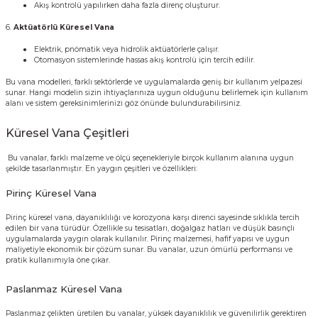
●
Akış kontrolü yapılırken daha fazla direnç oluşturur.
6.
Aktüatörlü Küresel Vana
●
Elektrik, pnömatik veya hidrolik aktüatörlerle çalışır.
●
Otomasyon sistemlerinde hassas akış kontrolü için tercih edilir.
Bu vana modelleri, farklı sektörlerde ve uygulamalarda geniş bir kullanım yelpazesi
sunar. Hangi modelin sizin ihtiyaçlarınıza uygun olduğunu belirlemek için kullanım
alanı ve sistem gereksinimlerinizi göz önünde bulundurabilirsiniz.
Küresel Vana Çeşitleri
Bu vanalar, farklı malzeme ve ölçü seçenekleriyle birçok kullanım alanına uygun
şekilde tasarlanmıştır. En yaygın çeşitleri ve özellikleri:
Pirinç Küresel Vana
Pirinç küresel vana
, dayanıklılığı ve korozyona karşı direnci sayesinde sıklıkla tercih
edilen bir vana türüdür. Özellikle su tesisatları, doğalgaz hatları ve düşük basınçlı
uygulamalarda yaygın olarak kullanılır. Pirinç malzemesi, hafif yapısı ve uygun
maliyetiyle ekonomik bir çözüm sunar. Bu vanalar, uzun ömürlü performansı ve
pratik kullanımıyla öne çıkar.
Paslanmaz Küresel Vana
Paslanmaz çelikten üretilen bu vanalar, yüksek dayanıklılık ve güvenilirlik gerektiren