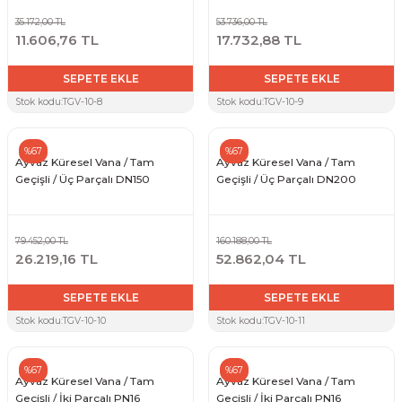
35.172,00 TL
53.736,00 TL
11.606,76 TL
17.732,88 TL
SEPETE EKLE
SEPETE EKLE
Stok kodu:
TGV-10-8
Stok kodu:
TGV-10-9
%67
%67
Ayvaz Küresel Vana / Tam
Ayvaz Küresel Vana / Tam
Geçişli / Üç Parçalı DN150
Geçişli / Üç Parçalı DN200
79.452,00 TL
160.188,00 TL
26.219,16 TL
52.862,04 TL
SEPETE EKLE
SEPETE EKLE
Stok kodu:
TGV-10-10
Stok kodu:
TGV-10-11
%67
%67
Ayvaz Küresel Vana / Tam
Ayvaz Küresel Vana / Tam
Geçişli / İki Parçalı PN16
Geçişli / İki Parçalı PN16