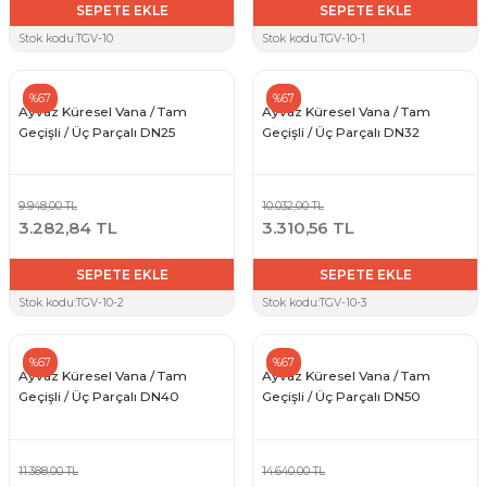
SEPETE EKLE
SEPETE EKLE
Stok kodu:
TGV-10
Stok kodu:
TGV-10-1
Sarı Çekvalf
%67
%67
ü Vana
Termo Çekvalf
Ayvaz Küresel Vana / Tam
Ayvaz Küresel Vana / Tam
Geçişli / Üç Parçalı DN25
Geçişli / Üç Parçalı DN32
KÜRESEL VANA
9.948,00 TL
10.032,00 TL
NÖMATİK VANA
3.282,84 TL
3.310,56 TL
SEPETE EKLE
SEPETE EKLE
a
Stok kodu:
TGV-10-2
Stok kodu:
TGV-10-3
%67
%67
Ayvaz Küresel Vana / Tam
Ayvaz Küresel Vana / Tam
Geçişli / Üç Parçalı DN40
Geçişli / Üç Parçalı DN50
11.388,00 TL
14.640,00 TL