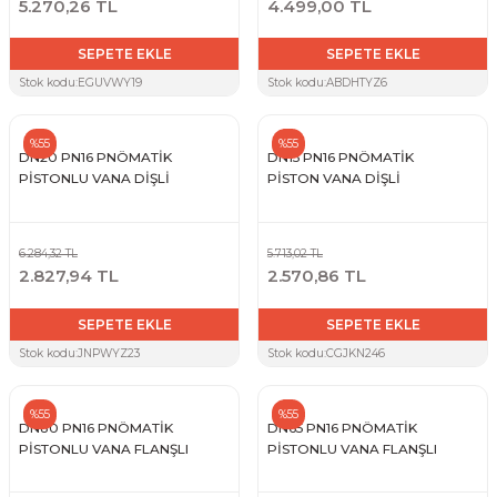
5.270,26 TL
4.499,00 TL
SEPETE EKLE
SEPETE EKLE
Stok kodu:
EGUVWY19
Stok kodu:
ABDHTYZ6
%55
%55
DN20 PN16 PNÖMATİK
DN15 PN16 PNÖMATİK
PİSTONLU VANA DİŞLİ
PİSTON VANA DİŞLİ
6.284,32 TL
5.713,02 TL
2.827,94 TL
2.570,86 TL
SEPETE EKLE
SEPETE EKLE
Stok kodu:
JNPWYZ23
Stok kodu:
CGJKN246
%55
%55
DN80 PN16 PNÖMATİK
DN65 PN16 PNÖMATİK
PİSTONLU VANA FLANŞLI
PİSTONLU VANA FLANŞLI