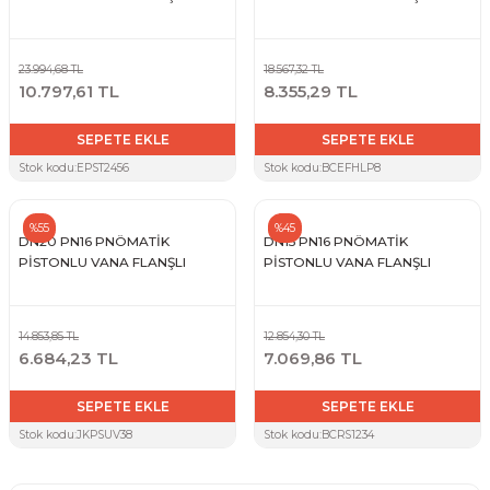
23.994,68 TL
18.567,32 TL
10.797,61 TL
8.355,29 TL
SEPETE EKLE
SEPETE EKLE
Stok kodu:
EPST2456
Stok kodu:
BCEFHLP8
%55
%45
DN20 PN16 PNÖMATİK
DN15 PN16 PNÖMATİK
PİSTONLU VANA FLANŞLI
PİSTONLU VANA FLANŞLI
14.853,85 TL
12.854,30 TL
6.684,23 TL
7.069,86 TL
SEPETE EKLE
SEPETE EKLE
Stok kodu:
JKPSUV38
Stok kodu:
BCRS1234