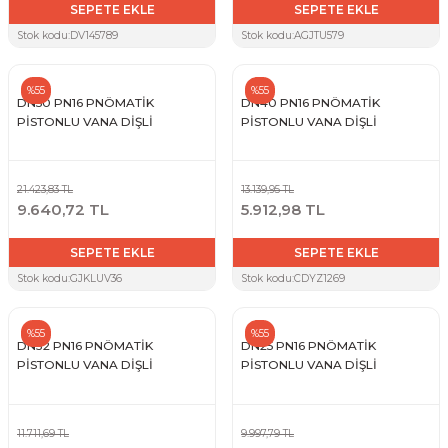
SEPETE EKLE
SEPETE EKLE
Stok kodu:
DV145789
Stok kodu:
AGJTU579
Sarı Çekvalf
%55
%55
ü Vana
Termo Çekvalf
DN50 PN16 PNÖMATİK
DN40 PN16 PNÖMATİK
PİSTONLU VANA DİŞLİ
PİSTONLU VANA DİŞLİ
KÜRESEL VANA
21.423,83 TL
13.139,95 TL
NÖMATİK VANA
9.640,72 TL
5.912,98 TL
SEPETE EKLE
SEPETE EKLE
a
Stok kodu:
GJKLUV36
Stok kodu:
CDYZ1269
%55
%55
DN32 PN16 PNÖMATİK
DN25 PN16 PNÖMATİK
PİSTONLU VANA DİŞLİ
PİSTONLU VANA DİŞLİ
11.711,69 TL
9.997,79 TL