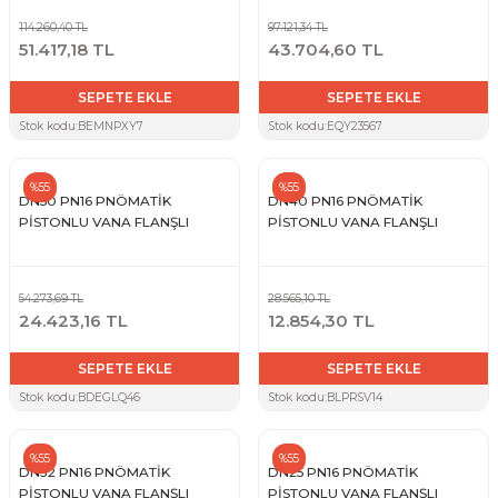
114.260,40 TL
97.121,34 TL
51.417,18 TL
43.704,60 TL
SEPETE EKLE
SEPETE EKLE
Stok kodu:
BEMNPXY7
Stok kodu:
EQY23567
%55
%55
DN50 PN16 PNÖMATİK
DN40 PN16 PNÖMATİK
PİSTONLU VANA FLANŞLI
PİSTONLU VANA FLANŞLI
54.273,69 TL
28.565,10 TL
24.423,16 TL
12.854,30 TL
SEPETE EKLE
SEPETE EKLE
Stok kodu:
BDEGLQ46
Stok kodu:
BLPRSV14
%55
%55
DN32 PN16 PNÖMATİK
DN25 PN16 PNÖMATİK
PİSTONLU VANA FLANŞLI
PİSTONLU VANA FLANŞLI