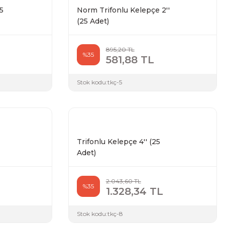
25
Norm Trifonlu Kelepçe 2''
(25 Adet)
895,20 TL
%35
581,88 TL
Stok kodu:
tkç-5
Trifonlu Kelepçe 4'' (25
Adet)
2.043,60 TL
%35
1.328,34 TL
Stok kodu:
tkç-8