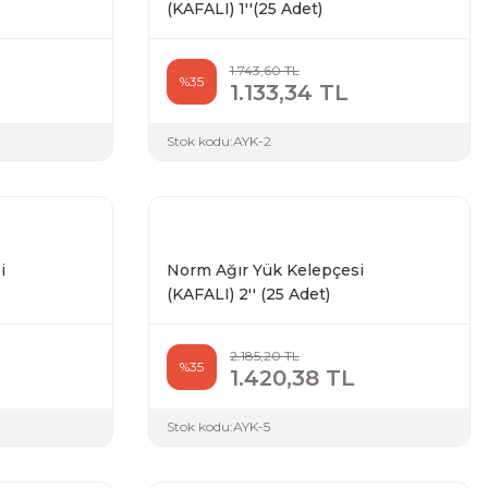
(KAFALI) 1''(25 Adet)
1.743,60 TL
%35
1.133,34 TL
Stok kodu:
AYK-2
i
Norm Ağır Yük Kelepçesi
(KAFALI) 2'' (25 Adet)
2.185,20 TL
%35
1.420,38 TL
Stok kodu:
AYK-5