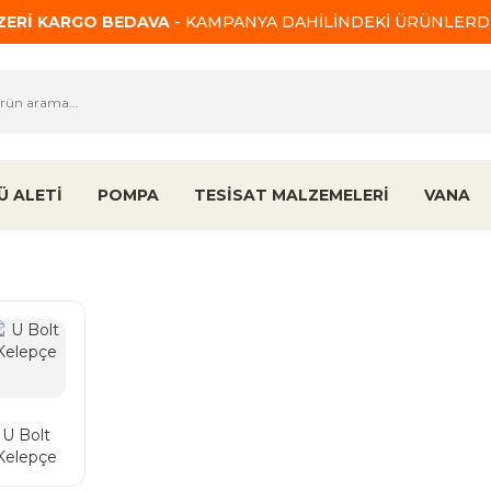
ÜZERİ KARGO BEDAVA
- KAMPANYA DAHİLİNDEKİ ÜRÜNLERDE
Ü ALETİ
POMPA
TESİSAT MALZEMELERİ
VANA
U Bolt
Kelepçe