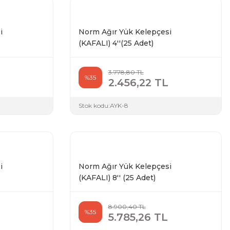
i
Norm Ağır Yük Kelepçesi
(KAFALI) 4''(25 Adet)
3.778,80 TL
%35
2.456,22 TL
Stok kodu:
AYK-8
i
Norm Ağır Yük Kelepçesi
(KAFALI) 8'' (25 Adet)
8.900,40 TL
%35
5.785,26 TL