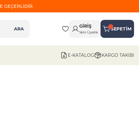
 GEÇERLİDİR.
GİRİŞ
ARA
SEPETİM
Yeni Üyelik
E-KATALOG
KARGO TAKİBİ