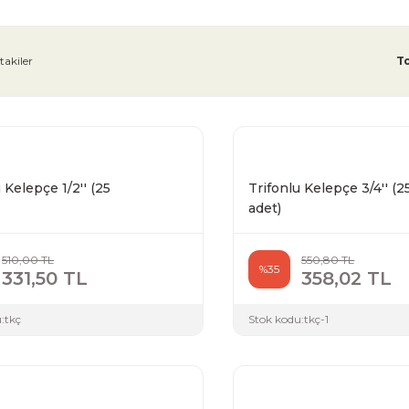
takiler
T
 Kelepçe 1/2'' (25
Trifonlu Kelepçe 3/4'' (2
adet)
510,00 TL
550,80 TL
%35
331,50 TL
358,02 TL
:
tkç
Stok kodu:
tkç-1