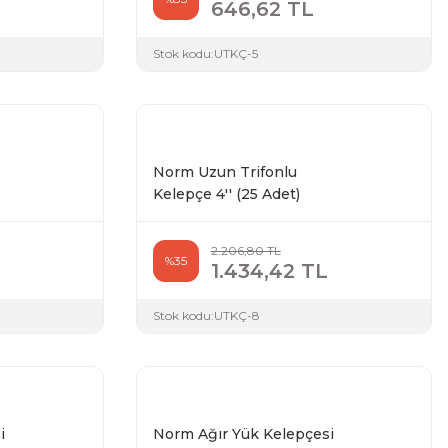
646,62 TL
Stok kodu:
UTKÇ-5
Norm Uzun Trifonlu
Kelepçe 4'' (25 Adet)
2.206,80 TL
%35
1.434,42 TL
Stok kodu:
UTKÇ-8
i
Norm Ağır Yük Kelepçesi