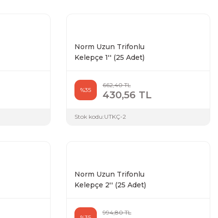
Norm Uzun Trifonlu
Kelepçe 1'' (25 Adet)
662,40 TL
%35
430,56 TL
Stok kodu:
UTKÇ-2
Norm Uzun Trifonlu
Kelepçe 2'' (25 Adet)
994,80 TL
%35