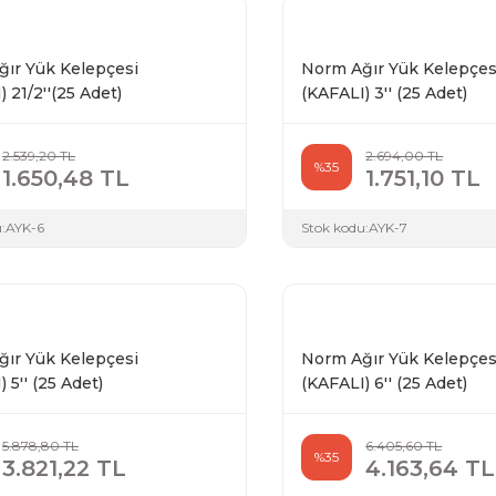
ır Yük Kelepçesi
Norm Ağır Yük Kelepçes
 21/2''(25 Adet)
(KAFALI) 3'' (25 Adet)
2.539,20 TL
2.694,00 TL
%35
1.650,48 TL
1.751,10 TL
:
AYK-6
Stok kodu:
AYK-7
ır Yük Kelepçesi
Norm Ağır Yük Kelepçes
 5'' (25 Adet)
(KAFALI) 6'' (25 Adet)
5.878,80 TL
6.405,60 TL
%35
3.821,22 TL
4.163,64 TL