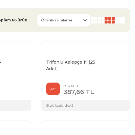
oplam 66 ürün
5
Trifonlu Kelepçe 1'' (25
Adet)
596,40 TL
%35
387,66 TL
Stok kodu:
tkç-2