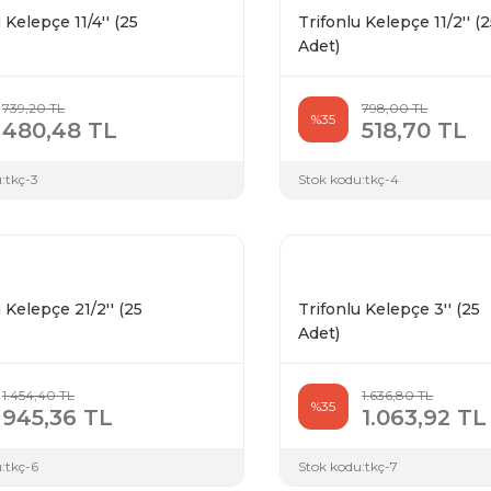
 Kelepçe 11/4'' (25
Trifonlu Kelepçe 11/2'' (
Adet)
739,20 TL
798,00 TL
%35
480,48 TL
518,70 TL
:
tkç-3
Stok kodu:
tkç-4
 Kelepçe 21/2'' (25
Trifonlu Kelepçe 3'' (25
Adet)
1.454,40 TL
1.636,80 TL
%35
945,36 TL
1.063,92 TL
:
tkç-6
Stok kodu:
tkç-7