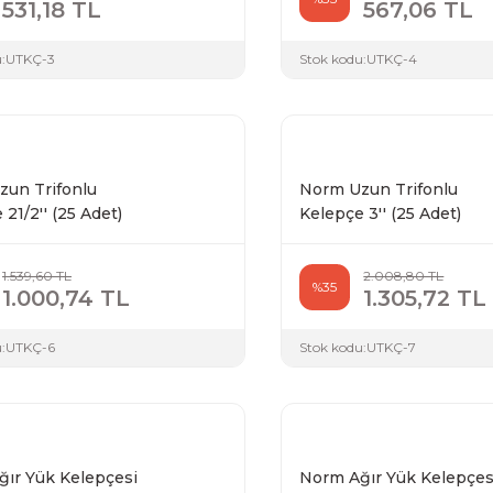
531,18 TL
567,06 TL
:
UTKÇ-3
Stok kodu:
UTKÇ-4
un Trifonlu
Norm Uzun Trifonlu
21/2'' (25 Adet)
Kelepçe 3'' (25 Adet)
1.539,60 TL
2.008,80 TL
%35
1.000,74 TL
1.305,72 TL
:
UTKÇ-6
Stok kodu:
UTKÇ-7
ır Yük Kelepçesi
Norm Ağır Yük Kelepçes