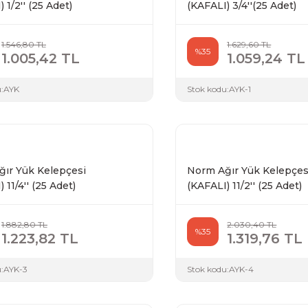
 1/2'' (25 Adet)
(KAFALI) 3/4''(25 Adet)
1.546,80 TL
1.629,60 TL
%35
1.005,42 TL
1.059,24 TL
:
AYK
Stok kodu:
AYK-1
ır Yük Kelepçesi
Norm Ağır Yük Kelepçes
 11/4'' (25 Adet)
(KAFALI) 11/2'' (25 Adet)
1.882,80 TL
2.030,40 TL
%35
1.223,82 TL
1.319,76 TL
:
AYK-3
Stok kodu:
AYK-4