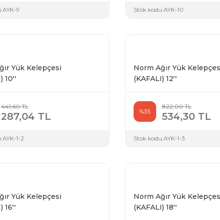
:
AYK-9
Stok kodu:
AYK-10
ır Yük Kelepçesi
Norm Ağır Yük Kelepçes
 10''
(KAFALI) 12''
441,60 TL
822,00 TL
%35
287,04 TL
534,30 TL
:
AYK-1-2
Stok kodu:
AYK-1-3
ır Yük Kelepçesi
Norm Ağır Yük Kelepçes
 16''
(KAFALI) 18''