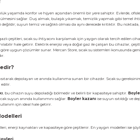
r
lük yaşamda konfor ve hijyen açısından önemli bir yere sahiptir. Evlerde, ofislerd
tülmesini sağlar. Duş almak, bulaşık yıkamak, temizlik yapmak gibi temel ihti
i değildir; suyun temiz ve sağlıklı olması da aynı derecede kritiktir. Bu noktada,
 gazlı çeşitleri, sıcak su ihtiyacını karşılamak için yaygın olarak tercih edilen cih
ılabilir hale getirir. Elektrik enerjisi veya doğal gaz ile çalışan bu cihazlar, çe
a göre uygun çözümler sunar. Mercan Store, sıcak su sistemleri konusunda geniş
ır.
edir?
 ısıtarak depolayan ve anında kullanıma sunan bir cihazdır. Sıcak su gereksinimin
edilir.
kı
, bu cihazın suyu depoladığı bölmedir ve belirli bir kapasiteye sahiptir.
Boyler
 sıcak suyun anında kullanımını sağlar.
Boyler kazanı
ise suyun ısıtıldığı ve d
ullanım için ideal hale getirir.
odelleri
leri
, enerji kaynakları ve kapasiteye göre çeşitlenir. En yaygın modelleri ise şöyl
oyleri