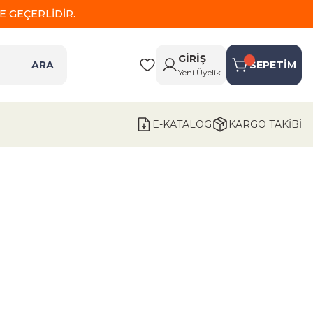
 GEÇERLİDİR.
GİRİŞ
ARA
SEPETİM
Yeni Üyelik
E-KATALOG
KARGO TAKİBİ