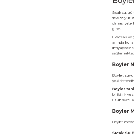
Boyle
Sıcak su, gün
şekilde yürü
olması yeterl
girer.
Elektrikli ve
anında kullan
ihtiyaçların
sağlamaktad
Boyler N
Boyler
, suyu
şekilde tercih 
Boyler tan
biriktirir ve
uzun süreli k
Boyler M
Boyler model
Sıcak Su B