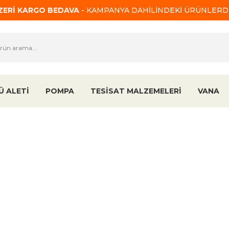
ÜZERİ KARGO BEDAVA
- KAMPANYA DAHİLİNDEKİ ÜRÜNLERDE
Ü ALETİ
POMPA
TESİSAT MALZEMELERİ
VANA