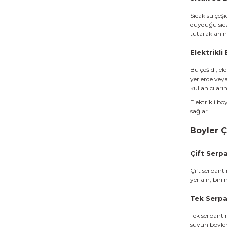
Sıcak su çeşi
duyduğu sıca
tutarak anınd
Elektrikli
Bu çeşidi, ele
yerlerde veya
kullanıcıları
Elektrikli b
sağlar.
Boyler Ç
Çift Serpa
Çift serpant
yer alır; bir
Tek Serpa
Tek serpantin
suyun boyler