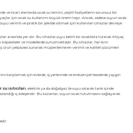
e ve ticari alanlarda sıcak su temini, çeşitli faaliyetlerin sorunsuz bir
yaçlar için sıcak su kullanımı büyük önem taşır. Ancak, sadece suyun sıcak
 suyu verimli ve pratik bir şekilde ısıtmak için kullanılan cihazlar devreye
azlar arasında yer alır. Bu cihazlar,suyu belirli bir sıcaklıkta tutarak ihtiyaç
şitli kapasiteler ve modellerde sunulmaktadır. Bu cihazlar, her evin
 ürün yelpazesi sunarak müşterilerine en verimli ve kaliteli çözümleri
i karşılamak için evlerde, iş yerlerinde ve endüstriyel tesislerde yaygın
 su ısıtıcıları
, elektrik ya da doğalgaz ile suyu ısıtarak tank içinde
epolandığı iç bileşendir. Bu kazanlar, suyun sıcak tutulmasını sağlayarak
edir: