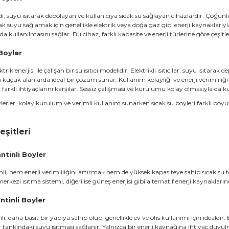
di, suyu ısıtarak depolayan ve kullanıcıya sıcak su sağlayan cihazlardır. Çoğunluk
k suyu sağlamak için genellikle elektrik veya doğalgaz gibi enerji kaynaklarıyla
a kullanılmasını sağlar. Bu cihaz, farklı kapasite ve enerji türlerine göre çeşitle
 Boyler
ktrik enerjisi ile çalışan bir su ısıtıcı modelidir. Elektrikli ısıtıcılar, suyu ısıta
 küçük alanlarda ideal bir çözüm sunar. Kullanım kolaylığı ve enerji verimliliği aç
n farklı ihtiyaçlarını karşılar. Sessiz çalışması ve kurulumu kolay olmasıyla da ku
oylerler, kolay kurulum ve verimli kullanım sunarken sıcak su boyleri farklı boy
eşitleri
ntinli Boyler
inli, hem enerji verimliliğini artırmak hem de yüksek kapasiteye sahip sıcak su
i merkezi ısıtma sistemi, diğeri ise güneş enerjisi gibi alternatif enerji kaynakla
ntinli Boyler
li, daha basit bir yapıya sahip olup, genellikle ev ve ofis kullanımı için idealdir.
 tankındaki suyu ısıtması sağlanır. Yalnızca bir enerji kaynağına ihtiyaç duyul