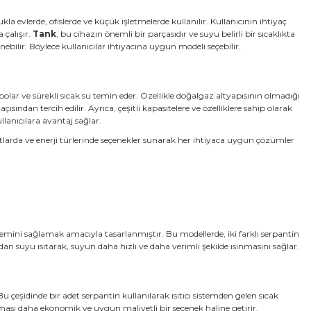
la evlerde, ofislerde ve küçük işletmelerde kullanılır. Kullanıcının ihtiyaç
 çalışır.
Tank
, bu cihazın önemli bir parçasıdır ve suyu belirli bir sıcaklıkta
nebilir. Böylece kullanıcılar ihtiyacına uygun modeli seçebilir.
rak depolar ve sürekli sıcak su temin eder. Özellikle doğalgaz altyapısının olmadığı
ısından tercih edilir. Ayrıca, çeşitli kapasitelere ve özelliklere sahip olarak
llanıcılara avantaj sağlar.
utlarda ve enerji türlerinde seçenekler sunarak her ihtiyaca uygun çözümler
 temini sağlamak amacıyla tasarlanmıştır. Bu modellerde, iki farklı serpantin
rından suyu ısıtarak, suyun daha hızlı ve daha verimli şekilde ısınmasını sağlar.
 Bu çeşidinde bir adet serpantin kullanılarak ısıtıcı sistemden gelen sıcak
ması daha ekonomik ve uygun maliyetli bir seçenek haline getirir.