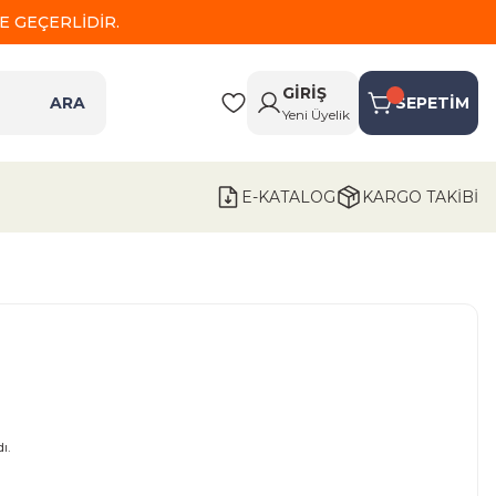
 GEÇERLİDİR.
GİRİŞ
ARA
SEPETİM
Yeni Üyelik
E-KATALOG
KARGO TAKİBİ
ı.