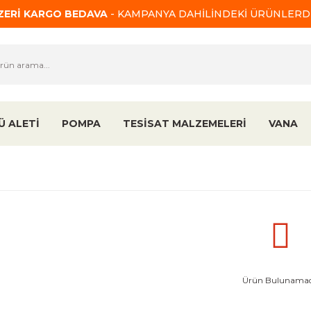
ÜZERİ KARGO BEDAVA
- KAMPANYA DAHİLİNDEKİ ÜRÜNLERDE
Ü ALETİ
POMPA
TESİSAT MALZEMELERİ
VANA
Ürün Bulunamad