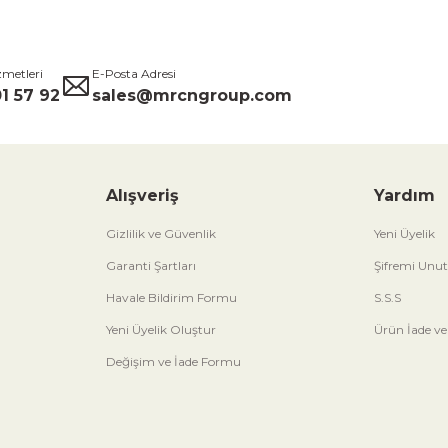
zmetleri
E-Posta Adresi
1 57 92
sales@mrcngroup.com
Alışveriş
Yardım
Gizlilik ve Güvenlik
Yeni Üyelik
Garanti Şartları
Şifremi Unu
Havale Bildirim Formu
S.S.S
Yeni Üyelik Oluştur
Ürün İade ve
Değişim ve İade Formu