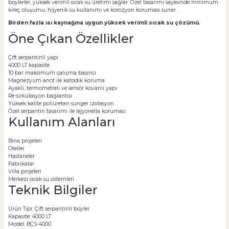
boylerler, yüksek verimli sıcak su üretimi sağlar. Özel tasarımı sayesinde minimum
kireç oluşumu, hijyenik su kullanımı ve korozyon koruması sunar.
Birden fazla ısı kaynağına uygun yüksek verimli sıcak su çözümü.
Öne Çıkan Özellikler
Çift serpantinli yapı
4000 LT kapasite
10 bar maksimum çalışma basıncı
Magnezyum anot ile katodik koruma
Ayaklı, termometreli ve sensör kovanlı yapı
Re-sirkülasyon bağlantısı
Yüksek kalite poliüretan sünger izolasyon
Özel serpantin tasarımı ile lejyonella koruması
Kullanım Alanları
Bina projeleri
Oteller
Hastaneler
Fabrikalar
Villa projeleri
Merkezi sıcak su sistemleri
Teknik Bilgiler
Ürün Tipi: Çift serpantinli boyler
Kapasite: 4000 LT
Model: BÇS-4000