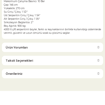
Maksimum Çalışma Basıncı: 10 Bar
Çap: 146 cm
Yükseklik: 270 cm
Su Giriş / Çıkış: 1 1/2"
Üst Serpantin Giriş / Çıkış: 1 1/4"
Alt Serpantin Giriş / Çıkış: 1 1/4"
Sirkülasyon Bağlantısı: 2"
Boş Ağırlık: 900 kg
4000 lt çift serpantinli boyler, farklı ısı kaynaklarının birlikte kullanıldığı sistemlerde
verimli, güvenli ve uzun ömürlü sıcak su çözümü sağlar.
Ürün Yorumları
Taksit Seçenekleri
Bu ürüne ilk yorumu siz yapın!
Önerileriniz
Yorum Yaz
Bu ürünün fiyat bilgisi, resim, ürün açıklamalarında ve diğer
konularda yetersiz gördüğünüz noktaları öneri formunu
kullanarak tarafımıza iletebilirsiniz.
Görüş ve önerileriniz için teşekkür ederiz.
Glob Vana
Küresel Vana
Bıçaklı Vana
Kelebek Vana