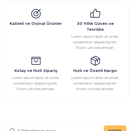
Emniyet Ventili
Çekvalf
Pislik Tutucu
Kompansatör
Kondenstop
Ürün resmi kalitesiz, bozuk veya görüntülenemiyor.
Ürün açıklamasında eksik bilgiler bulunuyor.
Ürün bilgilerinde hatalar bulunuyor.
Kaliteli ve Orjinal Ürünler
30 Yıllık Güven ve
Tecrübe
Ürün fiyatı diğer sitelerden daha pahalı.
Lorem ipsum dolor sit amet,
Bu ürüne benzer farklı alternatifler olmalı.
consectetur adipiscing elit.
Etiam ultricies semper.
Kolay ve Hızlı Sipariş
Hızlı ve Özenli Kargo
Gönder
Lorem ipsum dolor sit amet,
Lorem ipsum dolor sit amet,
consectetur adipiscing elit.
consectetur adipiscing elit.
Etiam ultricies semper.
Etiam ultricies semper.
E-Bülten Aboneliği
KAYDOL