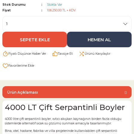
Stok Durumu
Stokta Var
Fiyat
106.250,00 TL + KDV
Sarı Çekvalf
ü Vana
Termo Çekvalf
SEPETE EKLE
HEMEN AL
KÜRESEL VANA
Fiyatı Düşünce Haber Ver
Tavsiye Et
Ürünü Karşılaştır
NÖMATİK VANA
a
Ürün Açıklaması
4000 LT Çift Serpantinli Boyler
4000 litre çift serpantinli boyler, ısıtıcı akışkan kaynağının birden fazla olduğu
sistemlerde alternatif sıcak su çözümü sunmak amacıyla tasarlanmıştır.
Bina, otel, hastane, fabrika ve villa projelerinde kullanılabilen çift serpantinli