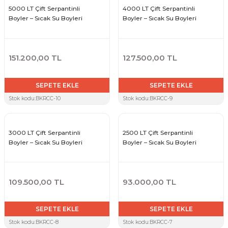
5000 LT Çift Serpantinli
4000 LT Çift Serpantinli
Boyler – Sıcak Su Boyleri
Boyler – Sıcak Su Boyleri
Sarı Çekvalf
ü Vana
Termo Çekvalf
151.200,00 TL
127.500,00 TL
KÜRESEL VANA
SEPETE EKLE
SEPETE EKLE
Stok kodu:
BKRCC-10
Stok kodu:
BKRCC-9
NÖMATİK VANA
a
3000 LT Çift Serpantinli
2500 LT Çift Serpantinli
Boyler – Sıcak Su Boyleri
Boyler – Sıcak Su Boyleri
109.500,00 TL
93.000,00 TL
SEPETE EKLE
SEPETE EKLE
Stok kodu:
BKRCC-8
Stok kodu:
BKRCC-7