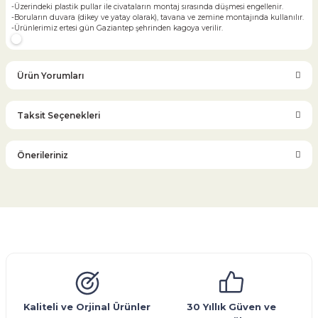
-Üzerindeki plastik pullar ile civataların montaj sırasında düşmesi engellenir.
-Boruların duvara (dikey ve yatay olarak), tavana ve zemine montajında kullanılır.
-Ürünlerimiz ertesi gün Gaziantep şehrinden kagoya verilir.
Ürün Yorumları
Taksit Seçenekleri
Bu ürüne ilk yorumu siz yapın!
Önerileriniz
Yorum Yaz
Bu ürünün fiyat bilgisi, resim, ürün açıklamalarında ve diğer
konularda yetersiz gördüğünüz noktaları öneri formunu
kullanarak tarafımıza iletebilirsiniz.
Görüş ve önerileriniz için teşekkür ederiz.
Glob Vana
Küresel Vana
Bıçaklı Vana
Kelebek Vana
Emniyet Ventili
Çekvalf
Pislik Tutucu
Kompansatör
Kondenstop
Ürün resmi kalitesiz, bozuk veya görüntülenemiyor.
Ürün açıklamasında eksik bilgiler bulunuyor.
Ürün bilgilerinde hatalar bulunuyor.
Kaliteli ve Orjinal Ürünler
30 Yıllık Güven ve