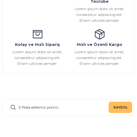
Tecrübe
Ürün fiyatı diğer sitelerden daha pahalı.
Lorem ipsum dolor sit amet,
Bu ürüne benzer farklı alternatifler olmalı.
consectetur adipiscing elit.
Etiam ultricies semper.
Kolay ve Hızlı Sipariş
Hızlı ve Özenli Kargo
Gönder
Lorem ipsum dolor sit amet,
Lorem ipsum dolor sit amet,
consectetur adipiscing elit.
consectetur adipiscing elit.
Etiam ultricies semper.
Etiam ultricies semper.
E-Bülten Aboneliği
KAYDOL