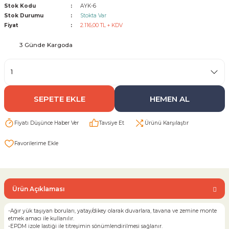
Stok Kodu
AYK-6
Stok Durumu
Stokta Var
Sarı Çekvalf
Fiyat
2.116,00 TL + KDV
3 Günde Kargoda
ü Vana
Termo Çekvalf
KÜRESEL VANA
SEPETE EKLE
HEMEN AL
NÖMATİK VANA
Fiyatı Düşünce Haber Ver
Tavsiye Et
Ürünü Karşılaştır
a
Ürün Açıklaması
-Ağır yük taşıyan boruları, yatay/dikey olarak duvarlara, tavana ve zemine monte
etmek amacı ile kullanılır.
-EPDM izole lastiği ile titreşimin sönümlendirilmesi sağlanır.