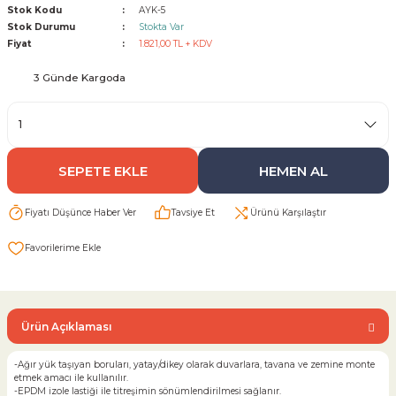
Stok Kodu
AYK-5
Stok Durumu
Stokta Var
Sarı Çekvalf
Fiyat
1.821,00 TL + KDV
3 Günde Kargoda
ü Vana
Termo Çekvalf
KÜRESEL VANA
SEPETE EKLE
HEMEN AL
NÖMATİK VANA
Fiyatı Düşünce Haber Ver
Tavsiye Et
Ürünü Karşılaştır
a
Ürün Açıklaması
-Ağır yük taşıyan boruları, yatay/dikey olarak duvarlara, tavana ve zemine monte
etmek amacı ile kullanılır.
-EPDM izole lastiği ile titreşimin sönümlendirilmesi sağlanır.