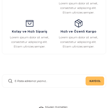
Lorem ipsum dolor sit amet,
Bu ürüne benzer farklı alternatifler olmalı.
consectetur adipiscing elit.
Etiam ultricies semper.
Kolay ve Hızlı Sipariş
Hızlı ve Özenli Kargo
Gönder
Lorem ipsum dolor sit amet,
Lorem ipsum dolor sit amet,
consectetur adipiscing elit.
consectetur adipiscing elit.
Etiam ultricies semper.
Etiam ultricies semper.
E-Bülten Aboneliği
KAYDOL
Müşteri Hizmetleri