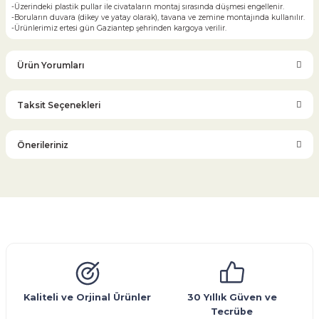
-Üzerindeki plastik pullar ile civataların montaj sırasında düşmesi engellenir.
-Boruların duvara (dikey ve yatay olarak), tavana ve zemine montajında kullanılır.
-Ürünlerimiz ertesi gün Gaziantep şehrinden kargoya verilir.
Ürün Yorumları
Taksit Seçenekleri
Bu ürüne ilk yorumu siz yapın!
Önerileriniz
Yorum Yaz
Bu ürünün fiyat bilgisi, resim, ürün açıklamalarında ve diğer
konularda yetersiz gördüğünüz noktaları öneri formunu
kullanarak tarafımıza iletebilirsiniz.
Görüş ve önerileriniz için teşekkür ederiz.
Glob Vana
Küresel Vana
Bıçaklı Vana
Kelebek Vana
Emniyet Ventili
Çekvalf
Pislik Tutucu
Kompansatör
Kondenstop
Ürün resmi kalitesiz, bozuk veya görüntülenemiyor.
Ürün açıklamasında eksik bilgiler bulunuyor.
Ürün bilgilerinde hatalar bulunuyor.
Kaliteli ve Orjinal Ürünler
30 Yıllık Güven ve
Tecrübe
Ürün fiyatı diğer sitelerden daha pahalı.