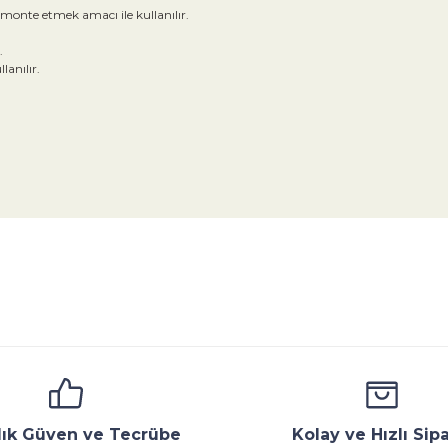
monte etmek amacı ile kullanılır.
.
anılır.
da yetersiz gördüğünüz noktaları öneri formunu kullanarak tarafımıza ile
Bu ürüne ilk yorumu siz yapın!
Yorum Yaz
ana
Emniyet Ventili
Çekvalf
Pislik Tutucu
Komp
llık Güven ve Tecrübe
Kolay ve Hızlı Sipa