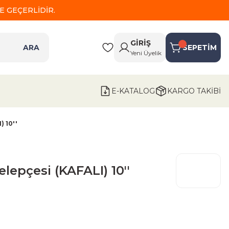
 GEÇERLİDİR.
GİRİŞ
ARA
SEPETİM
Yeni Üyelik
E-KATALOG
KARGO TAKİBİ
) 10''
lepçesi (KAFALI) 10''