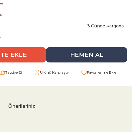
L
si
3 Günde Kargoda
V
TE EKLE
HEMEN AL
Tavsiye Et
Ürünü Karşılaştır
Önerileriniz