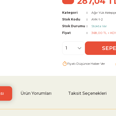
287,04 T
Kategori
Ağır Yük Kelepçe
Stok Kodu
AYK-1-2
Stok Durumu
Stokta Var
Fiyat
368,00 TL + KD
SEPE
Fiyatı Düşünce Haber Ver
sı
Ürün Yorumları
Taksit Seçenekleri