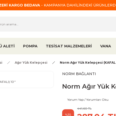
ÜZERİ KARGO BEDAVA
- KAMPANYA DAHİLİNDEKİ ÜRÜNLERDE
Ü ALETİ
POMPA
TESİSAT MALZEMELERİ
VANA
si
Ağır Yük Kelepçesi
Norm Ağır Yük Kelepçesi (KAFALI
NORM BAĞLANTI
Norm Ağır Yük Ke
Yorum Yap / Yorumları Oku
441,60 TL
%35