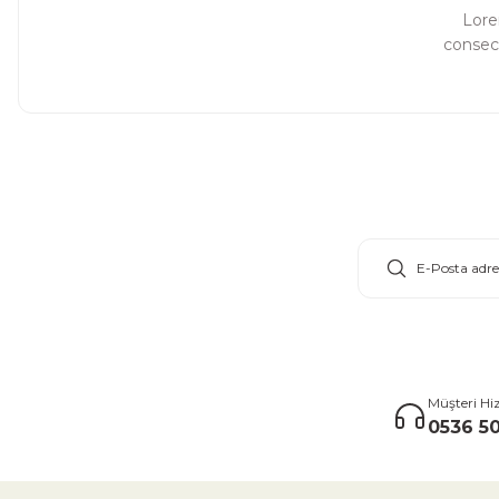
Lore
consect
E-Bülten Aboneliği
Müşteri Hi
0536 50