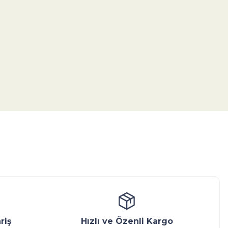
tebilirsiniz.
ansatör
Kondenstop
riş
Hızlı ve Özenli Kargo