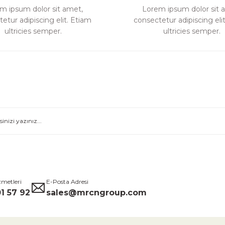
m ipsum dolor sit amet,
Lorem ipsum dolor sit 
etur adipiscing elit. Etiam
consectetur adipiscing eli
Gönder
ultricies semper.
ultricies semper.
zmetleri
E-Posta Adresi
1 57 92
sales@mrcngroup.com