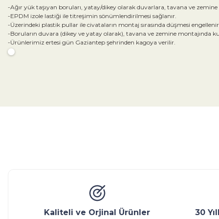
-Ağır yük taşıyan boruları, yatay/dikey olarak duvarlara, tavana ve zemine 
-EPDM izole lastiği ile titreşimin sönümlendirilmesi sağlanır.
-Üzerindeki plastik pullar ile civataların montaj sırasında düşmesi engellenir
-Boruların duvara (dikey ve yatay olarak), tavana ve zemine montajında kull
-Ürünlerimiz ertesi gün Gaziantep şehrinden kagoya verilir.
Bu ürünün fiyat bilgisi, resim, ürün açıklamalarında ve diğer konular
Görüş ve önerileriniz için teşekkür ederiz.
Ürün resmi kalitesiz, bozuk veya görüntülenemiyor.
Ürün açıklamasında eksik bilgiler bulunuyor.
Glob Vana
Küresel Vana
Bıçaklı Vana
Kelebek V
Ürün bilgilerinde hatalar bulunuyor.
Ürün fiyatı diğer sitelerden daha pahalı.
Bu ürüne benzer farklı alternatifler olmalı.
Kaliteli ve Orjinal Ürünler
30 Yı