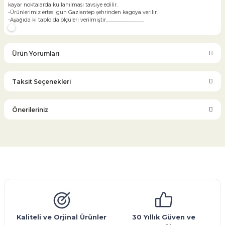
kayar noktalarda kullanılması tavsiye edilir.
-Ürünlerimiz ertesi gün Gaziantep şehrinden kagoya verilir.
-Aşağıda ki tablo da ölçüleri verilmiştir......................................
Ürün Yorumları
Taksit Seçenekleri
Bu ürüne ilk yorumu siz yapın!
Önerileriniz
Yorum Yaz
Bu ürünün fiyat bilgisi, resim, ürün açıklamalarında ve diğer
konularda yetersiz gördüğünüz noktaları öneri formunu
kullanarak tarafımıza iletebilirsiniz.
Görüş ve önerileriniz için teşekkür ederiz.
Glob Vana
Küresel Vana
Bıçaklı Vana
Kelebek Vana
Emniyet Ventili
Çekvalf
Pislik Tutucu
Kompansatör
Kondenstop
Ürün resmi kalitesiz, bozuk veya görüntülenemiyor.
Ürün açıklamasında eksik bilgiler bulunuyor.
Ürün bilgilerinde hatalar bulunuyor.
Kaliteli ve Orjinal Ürünler
30 Yıllık Güven ve