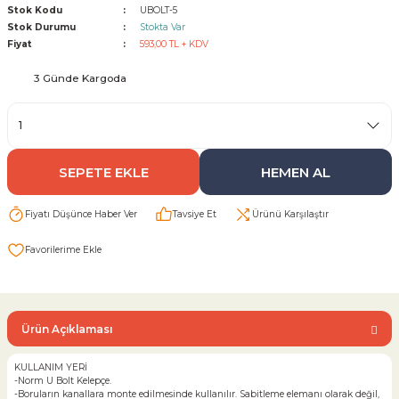
Stok Kodu
UBOLT-5
Stok Durumu
Stokta Var
Sarı Çekvalf
Fiyat
593,00 TL + KDV
3 Günde Kargoda
ü Vana
Termo Çekvalf
KÜRESEL VANA
SEPETE EKLE
HEMEN AL
NÖMATİK VANA
Fiyatı Düşünce Haber Ver
Tavsiye Et
Ürünü Karşılaştır
a
Ürün Açıklaması
KULLANIM YERİ
-Norm U Bolt Kelepçe.
-Boruların kanallara monte edilmesinde kullanılır. Sabitleme elemanı olarak değil,