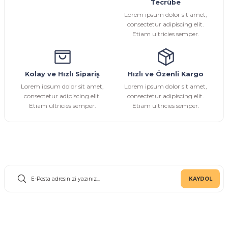
Tecrübe
Ürün fiyatı diğer sitelerden daha pahalı.
Lorem ipsum dolor sit amet,
Bu ürüne benzer farklı alternatifler olmalı.
consectetur adipiscing elit.
Etiam ultricies semper.
Kolay ve Hızlı Sipariş
Hızlı ve Özenli Kargo
Gönder
Lorem ipsum dolor sit amet,
Lorem ipsum dolor sit amet,
consectetur adipiscing elit.
consectetur adipiscing elit.
Etiam ultricies semper.
Etiam ultricies semper.
E-Bülten Aboneliği
KAYDOL