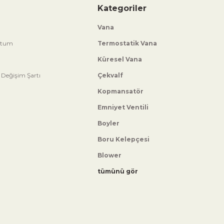
Kategoriler
Vana
ttum
Termostatik Vana
Küresel Vana
 Değişim Şartı
Çekvalf
Kopmansatör
Emniyet Ventili
Boyler
Boru Kelepçesi
Blower
tümünü gör