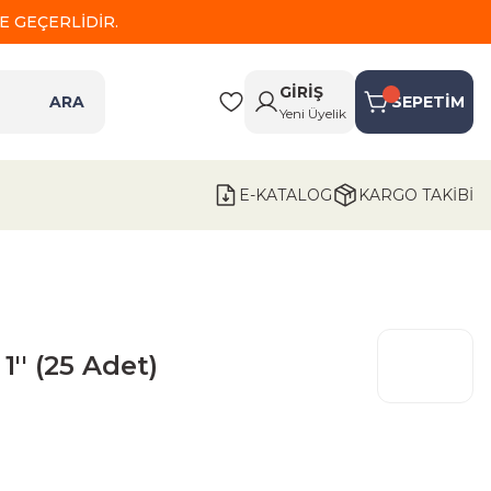
 GEÇERLİDİR.
GİRİŞ
ARA
SEPETİM
Yeni Üyelik
E-KATALOG
KARGO TAKİBİ
1'' (25 Adet)