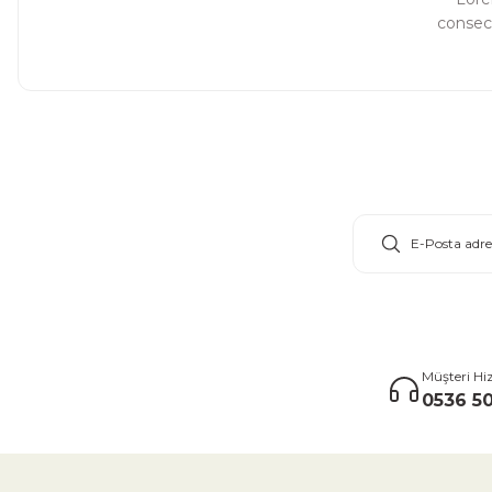
consect
E-Bülten Aboneliği
Müşteri Hi
0536 50