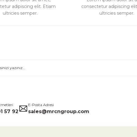
etur adipiscing elit. Etiam
consectetur adipiscing eli
Gönder
ultricies semper.
ultricies semper.
zmetleri
E-Posta Adresi
1 57 92
sales@mrcngroup.com