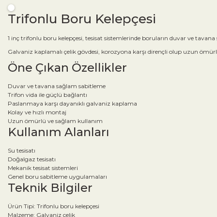
Trifonlu Boru Kelepçesi
1 inç trifonlu boru kelepçesi, tesisat sistemlerinde boruların duvar ve tavan
Galvaniz kaplamalı çelik gövdesi, korozyona karşı dirençli olup uzun ömü
Öne Çıkan Özellikler
Duvar ve tavana sağlam sabitleme
Trifon vida ile güçlü bağlantı
Paslanmaya karşı dayanıklı galvaniz kaplama
Kolay ve hızlı montaj
Uzun ömürlü ve sağlam kullanım
Kullanım Alanları
Su tesisatı
Doğalgaz tesisatı
Mekanik tesisat sistemleri
Genel boru sabitleme uygulamaları
Teknik Bilgiler
Ürün Tipi: Trifonlu boru kelepçesi
Malzeme: Galvaniz çelik