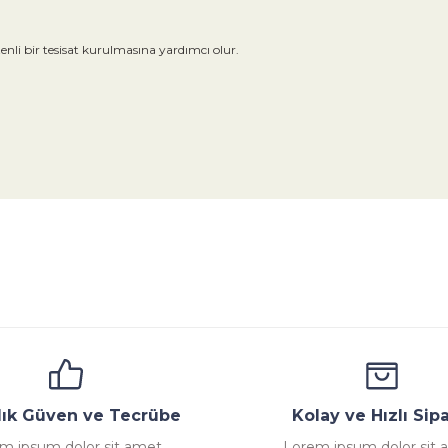
enli bir tesisat kurulmasına yardımcı olur.
da yetersiz gördüğünüz noktaları öneri formunu kullanarak tarafımıza ile
Bu ürüne ilk yorumu siz yapın!
Yorum Yaz
ana
Emniyet Ventili
Çekvalf
Pislik Tutucu
Komp
llık Güven ve Tecrübe
Kolay ve Hızlı Sipa
m ipsum dolor sit amet,
Lorem ipsum dolor sit 