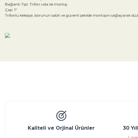
Bağlantı Tipi: Trifon vida ile montaj
Çap: 1"
Trifonlu kelepçe, borunun sabit ve güvenli şekilde montajını sağlayarak düz
Bu ürünün fiyat bilgisi, resim, ürün açıklamalarında ve diğer konular
Görüş ve önerileriniz için teşekkür ederiz.
Ürün resmi kalitesiz, bozuk veya görüntülenemiyor.
Ürün açıklamasında eksik bilgiler bulunuyor.
Glob Vana
Küresel Vana
Bıçaklı Vana
Kelebek V
Ürün bilgilerinde hatalar bulunuyor.
Ürün fiyatı diğer sitelerden daha pahalı.
Bu ürüne benzer farklı alternatifler olmalı.
Kaliteli ve Orjinal Ürünler
30 Yı
Lore