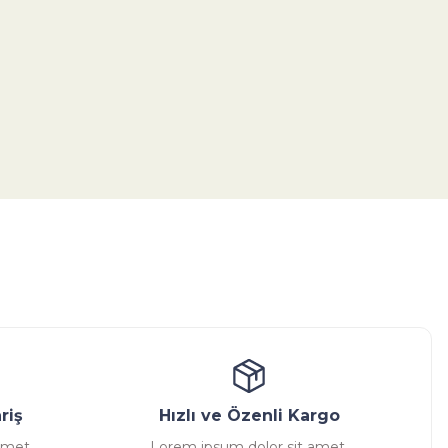
tebilirsiniz.
ansatör
Kondenstop
riş
Hızlı ve Özenli Kargo
amet,
Lorem ipsum dolor sit amet,