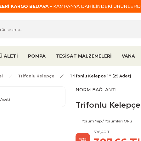
ÜZERİ KARGO BEDAVA
- KAMPANYA DAHİLİNDEKİ ÜRÜNLERDE
Ü ALETİ
POMPA
TESİSAT MALZEMELERİ
VANA
si
Trifonlu Kelepçe
Trifonlu Kelepçe 1'' (25 Adet)
NORM BAĞLANTI
Trifonlu Kelepçe 
Yorum Yap / Yorumları Oku
596,40 TL
%35