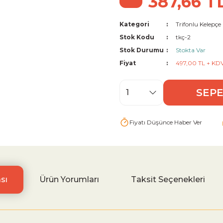
387,66 T
Kategori
Trifonlu Kelepçe
Stok Kodu
tkç-2
Stok Durumu
Stokta Var
Fiyat
497,00 TL + KD
SEPE
Fiyatı Düşünce Haber Ver
sı
Ürün Yorumları
Taksit Seçenekleri