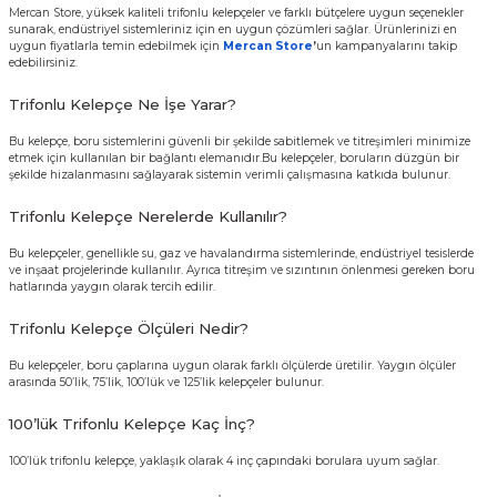
Mercan Store, yüksek kaliteli trifonlu kelepçeler ve farklı bütçelere uygun seçenekler
sunarak, endüstriyel sistemleriniz için en uygun çözümleri sağlar. Ürünlerinizi en
uygun fiyatlarla temin edebilmek için
Mercan Store
’
un kampanyalarını takip
edebilirsiniz.
Trifonlu Kelepçe Ne İşe Yarar?
Bu kelepçe, boru sistemlerini güvenli bir şekilde sabitlemek ve titreşimleri minimize
etmek için kullanılan bir bağlantı elemanıdır.Bu kelepçeler, boruların düzgün bir
şekilde hizalanmasını sağlayarak sistemin verimli çalışmasına katkıda bulunur.
Trifonlu Kelepçe Nerelerde Kullanılır?
Bu kelepçeler, genellikle su, gaz ve havalandırma sistemlerinde, endüstriyel tesislerde
ve inşaat projelerinde kullanılır. Ayrıca titreşim ve sızıntının önlenmesi gereken boru
hatlarında yaygın olarak tercih edilir.
Trifonlu Kelepçe Ölçüleri Nedir?
Bu kelepçeler, boru çaplarına uygun olarak farklı ölçülerde üretilir. Yaygın ölçüler
arasında 50’lik, 75’lik, 100’lük ve 125’lik kelepçeler bulunur.
100’lük Trifonlu Kelepçe Kaç İnç?
100’lük trifonlu kelepçe, yaklaşık olarak 4 inç çapındaki borulara uyum sağlar.