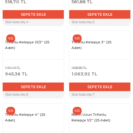
518,70 TL
581,88 TL
SEPETE EKLE
SEPETE EKLE
Stok kodu:
tkç-4
Stok kodu:
tkç-5
%35
%35
Trifonlu Kelepçe 21/2'' (25
Trifonlu Kelepçe 3'' (25
Adet)
Adet)
1.454,40 TL
1.636,80 TL
945,36 TL
1.063,92 TL
SEPETE EKLE
SEPETE EKLE
Stok kodu:
tkç-6
Stok kodu:
tkç-7
%35
%35
Trifonlu Kelepçe 4'' (25
Norm Uzun Trifonlu
Adet)
Kelepçe 1/2'' (25 Adet)