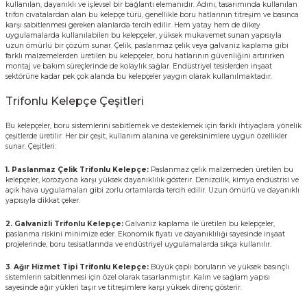
kullanılan, dayanıklı ve işlevsel bir bağlantı elemanıdır. Adını, tasarımında kullanılan
trifon cıvatalardan alan bu kelepçe türü, genellikle boru hatlarının titreşim ve basınca
karşı sabitlenmesi gereken alanlarda tercih edilir. Hem yatay hem de dikey
uygulamalarda kullanılabilen bu kelepçeler, yüksek mukavemet sunan yapısıyla
uzun ömürlü bir çözüm sunar. Çelik, paslanmaz çelik veya galvaniz kaplama gibi
farklı malzemelerden üretilen bu kelepçeler, boru hatlarının güvenliğini artırırken
montaj ve bakım süreçlerinde de kolaylık sağlar. Endüstriyel tesislerden inşaat
sektörüne kadar pek çok alanda bu kelepçeler yaygın olarak kullanılmaktadır.
Trifonlu Kelepçe Çeşitleri
Bu kelepçeler, boru sistemlerini sabitlemek ve desteklemek için farklı ihtiyaçlara yönelik
çeşitlerde üretilir. Her bir çeşit, kullanım alanına ve gereksinimlere uygun özellikler
sunar. Çeşitleri:
1. Paslanmaz Çelik Trifonlu Kelepçe:
Paslanmaz çelik malzemeden üretilen bu
kelepçeler, korozyona karşı yüksek dayanıklılık gösterir. Denizcilik, kimya endüstrisi ve
açık hava uygulamaları gibi zorlu ortamlarda tercih edilir. Uzun ömürlü ve dayanıklı
yapısıyla dikkat çeker.
2. Galvanizli Trifonlu Kelepçe:
Galvaniz kaplama ile üretilen bu kelepçeler,
paslanma riskini minimize eder. Ekonomik fiyatı ve dayanıklılığı sayesinde inşaat
projelerinde, boru tesisatlarında ve endüstriyel uygulamalarda sıkça kullanılır.
3
.
Ağır Hizmet Tipi Trifonlu Kelepçe:
Büyük çaplı boruların ve yüksek basınçlı
sistemlerin sabitlenmesi için özel olarak tasarlanmıştır. Kalın ve sağlam yapısı
sayesinde ağır yükleri taşır ve titreşimlere karşı yüksek direnç gösterir.