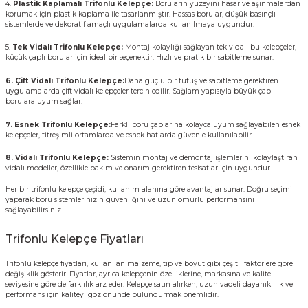
4.
Plastik Kaplamalı Trifonlu Kelepçe:
Boruların yüzeyini hasar ve aşınmalardan
korumak için plastik kaplama ile tasarlanmıştır. Hassas borular, düşük basınçlı
sistemlerde ve dekoratif amaçlı uygulamalarda kullanılmaya uygundur.
5.
Tek Vidalı Trifonlu Kelepçe:
Montaj kolaylığı sağlayan tek vidalı bu kelepçeler,
küçük çaplı borular için ideal bir seçenektir. Hızlı ve pratik bir sabitleme sunar.
6. Çift Vidalı Trifonlu Kelepçe:
Daha güçlü bir tutuş ve sabitleme gerektiren
uygulamalarda çift vidalı kelepçeler tercih edilir. Sağlam yapısıyla büyük çaplı
borulara uyum sağlar.
7. Esnek Trifonlu Kelepçe:
Farklı boru çaplarına kolayca uyum sağlayabilen esnek
kelepçeler, titreşimli ortamlarda ve esnek hatlarda güvenle kullanılabilir.
8. Vidalı Trifonlu Kelepçe:
Sistemin montaj ve demontaj işlemlerini kolaylaştıran
vidalı modeller, özellikle bakım ve onarım gerektiren tesisatlar için uygundur.
Her bir trifonlu kelepçe çeşidi, kullanım alanına göre avantajlar sunar. Doğru seçimi
yaparak boru sistemlerinizin güvenliğini ve uzun ömürlü performansını
sağlayabilirsiniz.
Trifonlu Kelepçe Fiyatları
Trifonlu kelepçe fiyatları
, kullanılan malzeme, tip ve boyut gibi çeşitli faktörlere göre
değişiklik gösterir. Fiyatlar, ayrıca kelepçenin özelliklerine, markasına ve kalite
seviyesine göre de farklılık arz eder. Kelepçe satın alırken, uzun vadeli dayanıklılık ve
performans için kaliteyi göz önünde bulundurmak önemlidir.