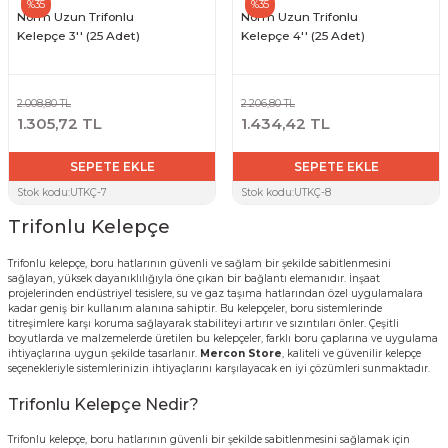
%35
%35
Norm Uzun Trifonlu
Norm Uzun Trifonlu
Kelepçe 3'' (25 Adet)
Kelepçe 4'' (25 Adet)
2.008,80 TL
2.206,80 TL
1.305,72 TL
1.434,42 TL
SEPETE EKLE
SEPETE EKLE
Stok kodu:
UTKÇ-7
Stok kodu:
UTKÇ-8
Trifonlu Kelepçe
Trifonlu kelepçe
, boru hatlarının güvenli ve sağlam bir şekilde sabitlenmesini
sağlayan, yüksek dayanıklılığıyla öne çıkan bir bağlantı elemanıdır. İnşaat
projelerinden endüstriyel tesislere, su ve gaz taşıma hatlarından özel uygulamalara
kadar geniş bir kullanım alanına sahiptir. Bu kelepçeler, boru sistemlerinde
titreşimlere karşı koruma sağlayarak stabiliteyi artırır ve sızıntıları önler. Çeşitli
boyutlarda ve malzemelerde üretilen bu kelepçeler, farklı boru çaplarına ve uygulama
ihtiyaçlarına uygun şekilde tasarlanır.
Mercon Store
, kaliteli ve güvenilir kelepçe
seçenekleriyle sistemlerinizin ihtiyaçlarını karşılayacak en iyi çözümleri sunmaktadır.
Trifonlu Kelepçe Nedir?
Trifonlu kelepçe, boru hatlarının güvenli bir şekilde sabitlenmesini sağlamak için