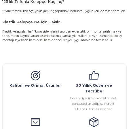
125’lik Trifonlu Kelepçe Kaç İnç?
125’lik trifonlu kelepçe, yaklaşık 5 inç çapındaki borulara uygun şekilde tasarlanmıştır.
Plastik Kelepçe Ne İçin Takılır?
Plastik kelepçeler, hafif boru sistemlerini sabitlemek, estetik bir montaj sağlamak ve
titreşimden kaynaklanan sesleri azaltmak amacıyla kullanılır. Aynı zamanda kolay
montajı sayesinde hem evsel hem de endüstriyel uygulamalarda tercih edilir.
Kaliteli ve Orjinal Ürünler
30 Yıllık Güven ve
Tecrübe
Lorem ipsum dolor sit amet,
consectetur adipiscing elit.
Etiam ultricies semper.