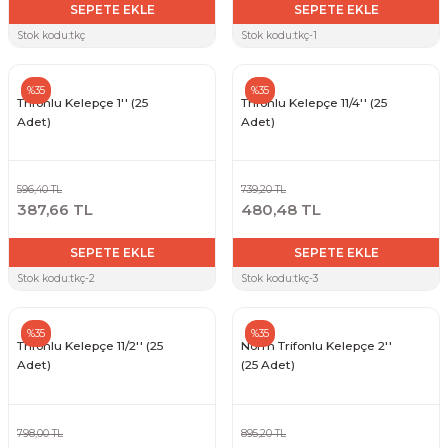
SEPETE EKLE
SEPETE EKLE
Stok kodu:
tkç
Stok kodu:
tkç-1
Sarı Çekvalf
%35
%35
ü Vana
Termo Çekvalf
Trifonlu Kelepçe 1'' (25
Trifonlu Kelepçe 11/4'' (25
Adet)
Adet)
KÜRESEL VANA
596,40 TL
739,20 TL
NÖMATİK VANA
387,66 TL
480,48 TL
SEPETE EKLE
SEPETE EKLE
a
Stok kodu:
tkç-2
Stok kodu:
tkç-3
%35
%35
Trifonlu Kelepçe 11/2'' (25
Norm Trifonlu Kelepçe 2''
Adet)
(25 Adet)
798,00 TL
895,20 TL