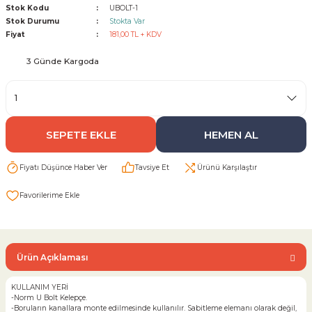
Stok Kodu
UBOLT-1
Stok Durumu
Stokta Var
Sarı Çekvalf
Fiyat
181,00 TL + KDV
3 Günde Kargoda
ü Vana
Termo Çekvalf
KÜRESEL VANA
SEPETE EKLE
HEMEN AL
NÖMATİK VANA
Fiyatı Düşünce Haber Ver
Tavsiye Et
Ürünü Karşılaştır
a
Ürün Açıklaması
KULLANIM YERİ
-Norm U Bolt Kelepçe.
-Boruların kanallara monte edilmesinde kullanılır. Sabitleme elemanı olarak değil,