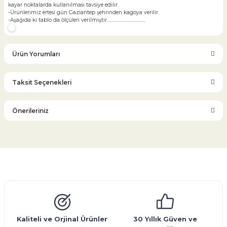
kayar noktalarda kullanılması tavsiye edilir.
-Ürünlerimiz ertesi gün Gaziantep şehrinden kagoya verilir.
-Aşağıda ki tablo da ölçüleri verilmiştir......................................
Ürün Yorumları
Taksit Seçenekleri
Bu ürüne ilk yorumu siz yapın!
Önerileriniz
Yorum Yaz
Bu ürünün fiyat bilgisi, resim, ürün açıklamalarında ve diğer
konularda yetersiz gördüğünüz noktaları öneri formunu
kullanarak tarafımıza iletebilirsiniz.
Görüş ve önerileriniz için teşekkür ederiz.
Glob Vana
Küresel Vana
Bıçaklı Vana
Kelebek Vana
Emniyet Ventili
Çekvalf
Pislik Tutucu
Kompansatör
Kondenstop
Ürün resmi kalitesiz, bozuk veya görüntülenemiyor.
Ürün açıklamasında eksik bilgiler bulunuyor.
Ürün bilgilerinde hatalar bulunuyor.
Kaliteli ve Orjinal Ürünler
30 Yıllık Güven ve