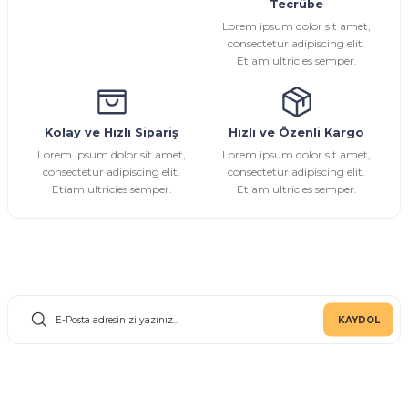
Tecrübe
Ürün fiyatı diğer sitelerden daha pahalı.
Lorem ipsum dolor sit amet,
Bu ürüne benzer farklı alternatifler olmalı.
consectetur adipiscing elit.
Etiam ultricies semper.
Kolay ve Hızlı Sipariş
Hızlı ve Özenli Kargo
Gönder
Lorem ipsum dolor sit amet,
Lorem ipsum dolor sit amet,
consectetur adipiscing elit.
consectetur adipiscing elit.
Etiam ultricies semper.
Etiam ultricies semper.
E-Bülten Aboneliği
KAYDOL