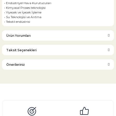
• Endüstriyel Hava Kurutucuları
• Kimyasal Proses teknolojisi
• Yiyecek ve İçecek İşleme
• Su Teknolojisi ve Arıtma
• Tekstil endüstrisi
Ürün Yorumları
Taksit Seçenekleri
Bu ürüne ilk yorumu siz yapın!
Önerileriniz
Yorum Yaz
Bu ürünün fiyat bilgisi, resim, ürün açıklamalarında ve diğer
konularda yetersiz gördüğünüz noktaları öneri formunu
kullanarak tarafımıza iletebilirsiniz.
Görüş ve önerileriniz için teşekkür ederiz.
Glob Vana
Küresel Vana
Bıçaklı Vana
Kelebek Vana
Emniyet Ventili
Çekvalf
Pislik Tutucu
Kompansatör
Kondenstop
Ürün resmi kalitesiz, bozuk veya görüntülenemiyor.
Ürün açıklamasında eksik bilgiler bulunuyor.