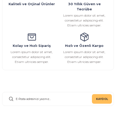
Ürün bilgilerinde hatalar bulunuyor.
Kaliteli ve Orjinal Ürünler
30 Yıllık Güven ve
Tecrübe
Ürün fiyatı diğer sitelerden daha pahalı.
Lorem ipsum dolor sit amet,
Bu ürüne benzer farklı alternatifler olmalı.
consectetur adipiscing elit.
Etiam ultricies semper.
Kolay ve Hızlı Sipariş
Hızlı ve Özenli Kargo
Gönder
Lorem ipsum dolor sit amet,
Lorem ipsum dolor sit amet,
consectetur adipiscing elit.
consectetur adipiscing elit.
Etiam ultricies semper.
Etiam ultricies semper.
E-Bülten Aboneliği
KAYDOL