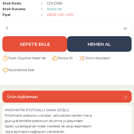
Stok Kodu
CDYZ1269
Stok Durumu
Stokta Var
Sarı Çekvalf
Fiyat
230,00 USD + KDV
ü Vana
Termo Çekvalf
SEPETE EKLE
HEMEN AL
KÜRESEL VANA
Fiyatı Düşünce Haber Ver
Tavsiye Et
Ürünü Karşılaştır
NÖMATİK VANA
a
Ürün Açıklaması
PNÖMATİK PİSTONLU VANA (DİŞLİ)
Pnömatik pistonlu vanalar, aktüatöre verilen hava
gücüyle birlikte pistonun oturma yüzeyinden
(seat) uzaklaşarak lineer hareket ile akışı kesmesini
veya açmasını sağlayan vanalardır.