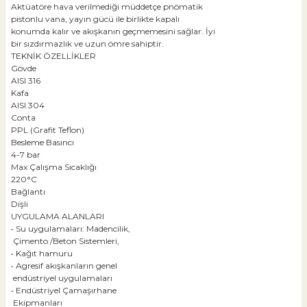
Aktüatöre hava verilmediği müddetçe pnömatik
pistonlu vana, yayın gücü ile birlikte kapalı
konumda kalır ve akışkanın geçmemesini sağlar. İyi
bir sızdırmazlık ve uzun ömre sahiptir.
TEKNİK ÖZELLİKLER
Gövde
AISI 316
Kafa
AISI 304
Conta
PPL (Grafit Teflon)
Besleme Basıncı
4-7 bar
Max Çalışma Sıcaklığı
220°C
Bağlantı
Dişli
UYGULAMA ALANLARI
• Su uygulamaları: Madencilik,
Çimento /Beton Sistemleri,
• Kağıt hamuru
• Agresif akışkanların genel
endüstriyel uygulamaları
• Endüstriyel Çamaşırhane
Ekipmanları