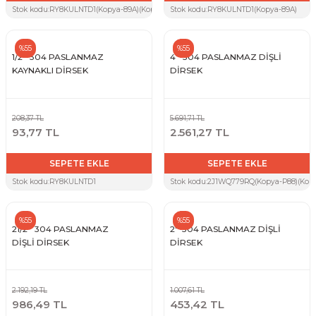
Stok kodu:
RY8KULNTD1(Kopya-89A)(Kopya-ZTW)
Stok kodu:
RY8KULNTD1(Kopya-89A)
%55
%55
1/2'' 304 PASLANMAZ
4'' 304 PASLANMAZ DİŞLİ
KAYNAKLI DİRSEK
DİRSEK
208,37 TL
5.691,71 TL
93,77 TL
2.561,27 TL
SEPETE EKLE
SEPETE EKLE
Stok kodu:
RY8KULNTD1
Stok kodu:
2J1WQ779RQ(Kopya-P88)(Kopy
%55
%55
21/2'' 304 PASLANMAZ
2'' 304 PASLANMAZ DİŞLİ
DİŞLİ DİRSEK
DİRSEK
2.192,19 TL
1.007,61 TL
986,49 TL
453,42 TL