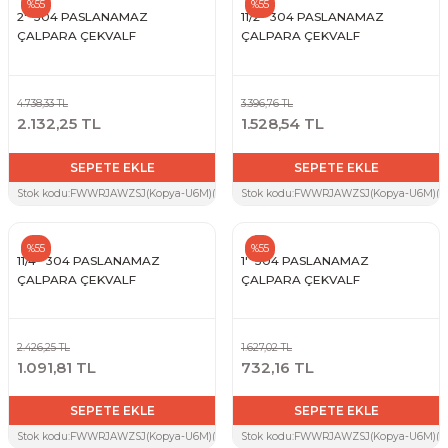
%55
%55
2'' 304 PASLANAMAZ
11/2'' 304 PASLANAMAZ
ÇALPARA ÇEKVALF
ÇALPARA ÇEKVALF
Sarı Çekvalf
ü Vana
Termo Çekvalf
4.738,33 TL
3.396,76 TL
2.132,25 TL
1.528,54 TL
KÜRESEL VANA
SEPETE EKLE
SEPETE EKLE
Stok kodu:
FWWRJAWZSJ(Kopya-U6M)(Kopya-KG6)(Kopya-ENE)(Kopya-GN8)(Kopya-F
Stok kodu:
FWWRJAWZSJ(Kopya-U6M)(Ko
NÖMATİK VANA
%55
%55
a
11/4'' 304 PASLANAMAZ
1'' 304 PASLANAMAZ
ÇALPARA ÇEKVALF
ÇALPARA ÇEKVALF
2.426,25 TL
1.627,02 TL
1.091,81 TL
732,16 TL
SEPETE EKLE
SEPETE EKLE
Stok kodu:
FWWRJAWZSJ(Kopya-U6M)(Kopya-KG6)(Kopya-ENE)
Stok kodu:
FWWRJAWZSJ(Kopya-U6M)(Ko