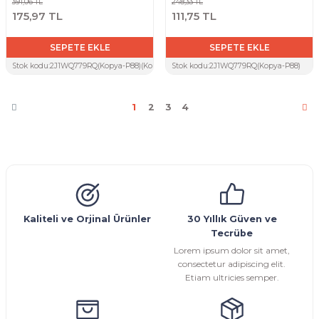
391,06 TL
248,33 TL
175,97 TL
111,75 TL
SEPETE EKLE
SEPETE EKLE
Stok kodu:
2J1WQ779RQ(Kopya-P88)(Kopya-VGR)
Stok kodu:
2J1WQ779RQ(Kopya-P88)
1
2
3
4
Kaliteli ve Orjinal Ürünler
30 Yıllık Güven ve
Tecrübe
Lorem ipsum dolor sit amet,
consectetur adipiscing elit.
Etiam ultricies semper.