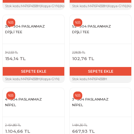
Stok kodu:
M476P4558H(Kopya-GYN)(Kopya-S9T)(Kopya-7UW)
Stok kodu:
M476P4558H(Kopya-GYN)(Kopy
%55
%55
3/4'' 304 PASLANMAZ
1/2'' 304 PASLANMAZ
DİŞLİ TEE
DİŞLİ TEE
342,53 TL
228,35 TL
154,14 TL
102,76 TL
SEPETE EKLE
SEPETE EKLE
Stok kodu:
M476P4558H(Kopya-GYN)
Stok kodu:
M476P4558H
%55
%55
4'' 304 PASLANMAZ
3'' 304 PASLANMAZ
NİPEL
NİPEL
2.454,80 TL
1.484,30 TL
1.104,66 TL
667,93 TL