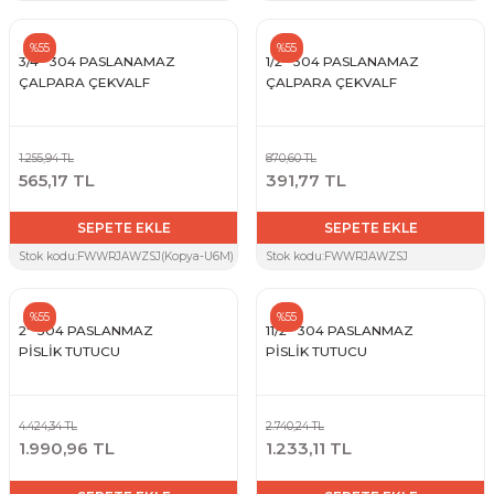
%55
%55
3/4'' 304 PASLANAMAZ
1/2'' 304 PASLANAMAZ
ÇALPARA ÇEKVALF
ÇALPARA ÇEKVALF
1.255,94 TL
870,60 TL
565,17 TL
391,77 TL
SEPETE EKLE
SEPETE EKLE
Stok kodu:
FWWRJAWZSJ(Kopya-U6M)
Stok kodu:
FWWRJAWZSJ
%55
%55
2'' 304 PASLANMAZ
11/2'' 304 PASLANMAZ
PİSLİK TUTUCU
PİSLİK TUTUCU
4.424,34 TL
2.740,24 TL
1.990,96 TL
1.233,11 TL