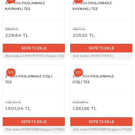
3/4'' 304 PASLANMAZ
1/2'' 304 PASLANMAZ
KAYNAKLI TEE
KAYNAKLI TEE
508,09 TL
456,71 TL
228,64 TL
205,52 TL
SEPETE EKLE
SEPETE EKLE
Stok kodu:
LMMNH7HPWU(Kopya-2D2)
Stok kodu:
LMMNH7HPWU
%55
%55
3'' 304 PASLANMAZ DİŞLİ
21/2'' 304 PASLANMAZ
TEE
DİŞLİ TEE
4.224,54 TL
3.025,68 TL
1.901,04 TL
1.361,56 TL
SEPETE EKLE
SEPETE EKLE
Stok kodu:
M476P4558H(Kopya-GYN)(Kopya-S9T)(Kopya-7UW)(Kopya-7BZ)(Kopya-1BB)
Stok kodu:
M476P4558H(Kopya-GYN)(Kopy