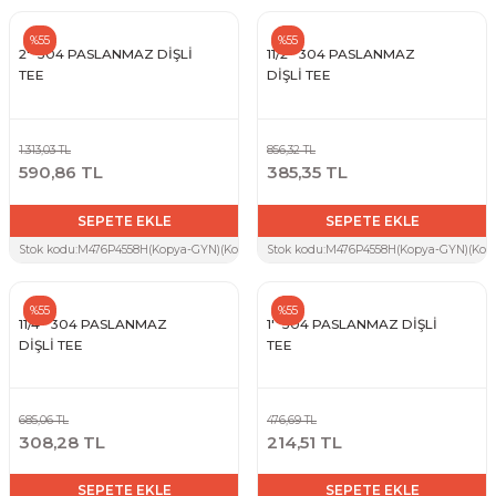
%55
%55
2'' 304 PASLANMAZ DİŞLİ
11/2'' 304 PASLANMAZ
TEE
DİŞLİ TEE
1.313,03 TL
856,32 TL
590,86 TL
385,35 TL
SEPETE EKLE
SEPETE EKLE
Stok kodu:
M476P4558H(Kopya-GYN)(Kopya-S9T)(Kopya-7UW)(Kopya-7BZ)(Kopya-1BB
Stok kodu:
M476P4558H(Kopya-GYN)(Kopy
%55
%55
11/4'' 304 PASLANMAZ
1'' 304 PASLANMAZ DİŞLİ
DİŞLİ TEE
TEE
685,06 TL
476,69 TL
308,28 TL
214,51 TL
SEPETE EKLE
SEPETE EKLE