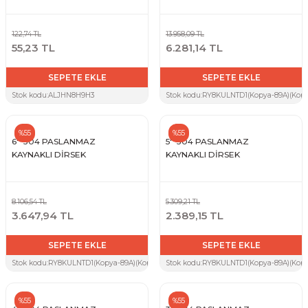
122,74 TL
13.958,09 TL
55,23 TL
6.281,14 TL
SEPETE EKLE
SEPETE EKLE
Stok kodu:
ALJHN8H9H3
Stok kodu:
RY8KULNTD1(Kopya-89A)(Kopya
%55
%55
6'' 304 PASLANMAZ
5'' 304 PASLANMAZ
KAYNAKLI DİRSEK
KAYNAKLI DİRSEK
8.106,54 TL
5.309,21 TL
3.647,94 TL
2.389,15 TL
SEPETE EKLE
SEPETE EKLE
Stok kodu:
RY8KULNTD1(Kopya-89A)(Kopya-ZTW)(Kopya-Y5W)(Kopya-4KX)(Kopya-5YG)(
Stok kodu:
RY8KULNTD1(Kopya-89A)(Kopy
%55
%55