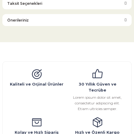
Taksit Seçenekleri
Bu ürüne ilk yorumu siz yapın!
Önerileriniz
Yorum Yaz
Bu ürünün fiyat bilgisi, resim, ürün açıklamalarında ve diğer
konularda yetersiz gördüğünüz noktaları öneri formunu
kullanarak tarafımıza iletebilirsiniz.
Görüş ve önerileriniz için teşekkür ederiz.
Glob Vana
Küresel Vana
Bıçaklı Vana
Kelebek Vana
Emniyet Ventili
Çekvalf
Pislik Tutucu
Kompansatör
Kondenstop
Ürün resmi kalitesiz, bozuk veya görüntülenemiyor.
Ürün açıklamasında eksik bilgiler bulunuyor.
Ürün bilgilerinde hatalar bulunuyor.
Kaliteli ve Orjinal Ürünler
30 Yıllık Güven ve
Tecrübe
Ürün fiyatı diğer sitelerden daha pahalı.
Lorem ipsum dolor sit amet,
Bu ürüne benzer farklı alternatifler olmalı.
consectetur adipiscing elit.
Etiam ultricies semper.
Kolay ve Hızlı Sipariş
Hızlı ve Özenli Kargo