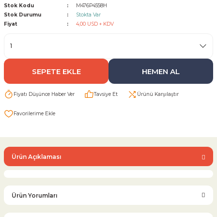
Stok Kodu
M476P4558H
Stok Durumu
Stokta Var
Sarı Çekvalf
Fiyat
4,00 USD + KDV
ü Vana
Termo Çekvalf
SEPETE EKLE
HEMEN AL
KÜRESEL VANA
Fiyatı Düşünce Haber Ver
Tavsiye Et
Ürünü Karşılaştır
NÖMATİK VANA
a
Ürün Açıklaması
Ürün Yorumları