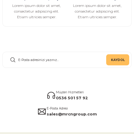
Gönder
Lorem ipsum dolor sit amet,
Lorem ipsum dolor sit amet,
consectetur adipiscing elit.
consectetur adipiscing elit.
Etiam ultricies semper.
Etiam ultricies semper.
E-Bülten Aboneliği
KAYDOL
Müşteri Hizmetleri
0536 501 57 92
E-Posta Adresi
sales@mrcngroup.com