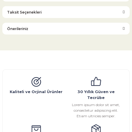
Taksit Seçenekleri
Bu ürüne ilk yorumu siz yapın!
Önerileriniz
Yorum Yaz
Bu ürünün fiyat bilgisi, resim, ürün açıklamalarında ve diğer
konularda yetersiz gördüğünüz noktaları öneri formunu
kullanarak tarafımıza iletebilirsiniz.
Görüş ve önerileriniz için teşekkür ederiz.
Glob Vana
Küresel Vana
Bıçaklı Vana
Kelebek Vana
Emniyet Ventili
Çekvalf
Pislik Tutucu
Kompansatör
Kondenstop
Ürün resmi kalitesiz, bozuk veya görüntülenemiyor.
Ürün açıklamasında eksik bilgiler bulunuyor.
Ürün bilgilerinde hatalar bulunuyor.
Kaliteli ve Orjinal Ürünler
30 Yıllık Güven ve
Tecrübe
Ürün fiyatı diğer sitelerden daha pahalı.
Lorem ipsum dolor sit amet,
Bu ürüne benzer farklı alternatifler olmalı.
consectetur adipiscing elit.
Etiam ultricies semper.