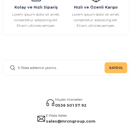
Kolay ve Hızlı Sipariş
Hızlı ve Özenli Kargo
Gönder
Lorem ipsum dolor sit amet,
Lorem ipsum dolor sit amet,
consectetur adipiscing elit.
consectetur adipiscing elit.
Etiam ultricies semper.
Etiam ultricies semper.
E-Bülten Aboneliği
KAYDOL
Müşteri Hizmetleri
0536 501 57 92
E-Posta Adresi
sales@mrcngroup.com