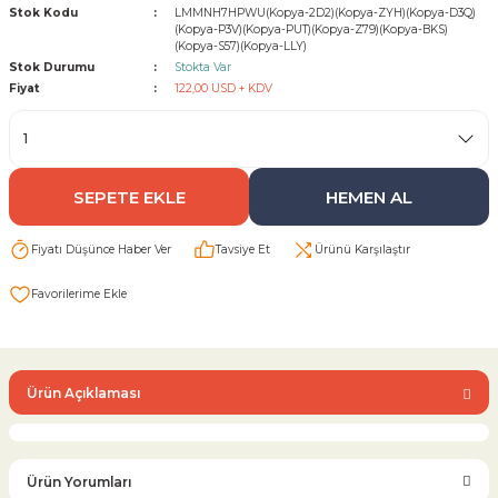
Stok Kodu
LMMNH7HPWU(Kopya-2D2)(Kopya-ZYH)(Kopya-D3Q)
(Kopya-P3V)(Kopya-PUT)(Kopya-Z79)(Kopya-BKS)
(Kopya-S57)(Kopya-LLY)
Sarı Çekvalf
Stok Durumu
Stokta Var
Fiyat
122,00 USD + KDV
ü Vana
Termo Çekvalf
KÜRESEL VANA
SEPETE EKLE
HEMEN AL
NÖMATİK VANA
Fiyatı Düşünce Haber Ver
Tavsiye Et
Ürünü Karşılaştır
a
Ürün Açıklaması
Ürün Yorumları