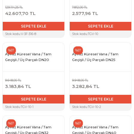
129.114,25 TL
7.812,00 TL
42.607,70 TL
2.577,96 TL
SEPETE EKLE
SEPETE EKLE
Stok kodu:
V-3F-316-8
Stok kodu:
TGV-10
%67
%67
Ayvaz Küresel Vana / Tam
Ayvaz Küresel Vana / Tam
Geçişli / Üç Parçalı DN20
Geçişli / Üç Parçalı DN25
9.648,00 TL
9.948,00 TL
3.183,84 TL
3.282,84 TL
SEPETE EKLE
SEPETE EKLE
Stok kodu:
TGV-10-1
Stok kodu:
TGV-10-2
%67
%67
Ayvaz Küresel Vana / Tam
Ayvaz Küresel Vana / Tam
Geçişli / Üç Parçalı DN32
Geçişli / Üç Parçalı DN40