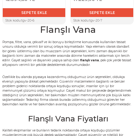
SEPETE EKLE
SEPETE EKLE
Stok kodu:
tgv-20-6
Stok kodu:
tgv-20-7
Flanşlı Vana
Pompa, filtre, vana, çekvalf ve iki boruyu birleştirme konusunda kullanılan tesisat
unsuru oldukça verimli bir sonuç ortaya koymaktadır. Yapı elemanı olarak standart
bir görev üstlenmiş olan bu muazzam ürün seçenekleri, kimi zaman dayanıklı bir
bağlantı kimi zaman da makineler arasında dönme hareketini aktarmak için tercih
edilir. Gayet sağlıklı ve dayanıklı yapıya sahip olan
flanşlı vana
, pek çok yerde tesisat
altyapısını verimli bir şekilde desteklemek durumundadır.
Özellikle bu alanda piyasaya kazandırmış olduğumuz ürün seçenekleri, oldukça
elverişli yapısıyla dikkat çekmektedir. Güvenilir malzemelerin bağlantı ve benzer
problem giderici noktalarda ortaya koyduğu sonuçlar, insanlar için iyi bir
memnuniyet çözümü ortaya koymuştur. Gayet makul bir çerçevede değerlendirmek
istediğiniz ürün seçenekleri, her bakımdan müşteri memnuniyetine çok büyük katkı
sağlamaktadır. Tedarikçi firma olarak burada üstlenmiş olduğumuz görevler her
bakımdan kalite ve her bakımdan avantaj pozisyonunu gözler önüne getirmektedir.
Flanşlı Vana Fiyatları
Kaliteli ekipmanlar ve bunların tedarik noktasında ortaya koyduğu çözümler
müşterilerimize çok büyük destek sağlamaktadır. Gayet güvenilir ve nitelikli bir