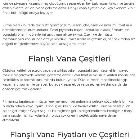
içimde piyasaya kazandırmış olduğumuz seçenekler, her bakımdan takdir ve tavsiye
edilen avantajları ön plana getirmektedir.
Flanşlı vana fiyatları
oldukça ekonomik bir
fırsat bütünlüğü ortaya koyuyor.
Firma olarak burada takip ettiğimiz çözüm ve sonuçlar, özellikle indirimli fiyatlarla
desteklenmek durumundadır. Ticari piyasada başarılı tedarikçi olarak, firmamızın
buradaki önemli görevlerini unutmamak gerekiyor. Özellikle de müşteri
memnuniyeti konusunda ortaya koyduğumuz refleks ve çözümler, her bakımdan siz
değerli müşterilerimize büyük katkılar sağlamaktadır.
Flanşlı Vana Çeşitleri
Oldukça kaliteli ve estetik yapısıyla dikkat çeken buradaki ürün seçenekleri, gayet
makul bir çerçevede kendini göstermektedir. Ticari fırsatlar ve ürün kalitesi konusunda
kesinlikle size önemli sunumlarda bulunuyoruz. Düz kol ve daire şeklindeki açıp
kapama unsurları ile beraber, buradaki seçenek ve yelpazeyi en iyi standartlarda
gözden geçirmek gerekir.
Firmamız tarafından müşterilere memnuniyet anlamına gelecek çözümlerle birlikte
burada ortaya koyduğumuz sonuçlar, kesinlikle tavsiye edilen ürün yelpazesini ön
plana getirmiştir. Gayet sağlıklı bir biçimde görüp değerlendirmek istediğiniz flanşlı
vana çeşitleri, işinizi kolaylaştırıp size çok önemli destek sağlamaya devam
etmektedir.
Flanşlı Vana Fiyatları ve Çeşitleri