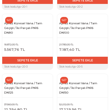
SEPETE EKLE
SEPETE EKLE
Stok kodu:
tgv-20-1
Stok kodu:
tgv-20-2
%67
%67
Ayvaz Küresel Vana / Tam
Ayvaz Küresel Vana / Tam
Geçişli / İki Parçalı PN16
Geçişli / İki Parçalı PN16
DN80
DN100
16.872,00 TL
21.780,00 TL
5.567,76 TL
7.187,40 TL
SEPETE EKLE
SEPETE EKLE
Stok kodu:
tgv-20-3
Stok kodu:
tgv-20-5
%67
%67
Ayvaz Küresel Vana / Tam
Ayvaz Küresel Vana / Tam
Geçişli / İki Parçalı PN16
Geçişli / İki Parçalı PN16
DN125
DN150
37.560,00 TL
52.212,00 TL
12.394,80 TL
17.229,96 TL