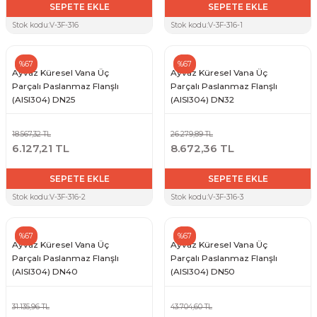
SEPETE EKLE
SEPETE EKLE
Stok kodu:
V-3F-316
Stok kodu:
V-3F-316-1
Sarı Çekvalf
%67
%67
ü Vana
Termo Çekvalf
Ayvaz Küresel Vana Üç
Ayvaz Küresel Vana Üç
Parçalı Paslanmaz Flanşlı
Parçalı Paslanmaz Flanşlı
(AISI304) DN25
(AISI304) DN32
KÜRESEL VANA
18.567,32 TL
26.279,89 TL
NÖMATİK VANA
6.127,21 TL
8.672,36 TL
SEPETE EKLE
SEPETE EKLE
a
Stok kodu:
V-3F-316-2
Stok kodu:
V-3F-316-3
%67
%67
Ayvaz Küresel Vana Üç
Ayvaz Küresel Vana Üç
Parçalı Paslanmaz Flanşlı
Parçalı Paslanmaz Flanşlı
(AISI304) DN40
(AISI304) DN50
31.135,96 TL
43.704,60 TL