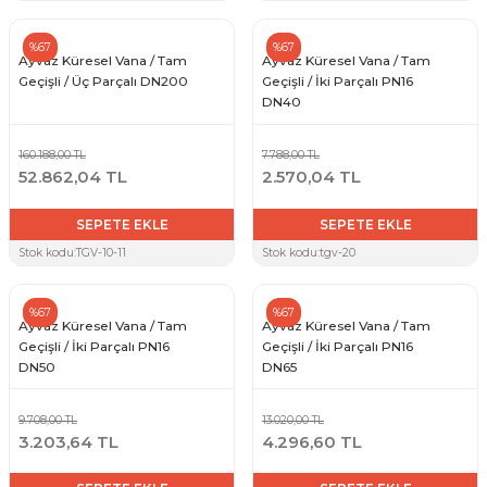
%67
%67
Ayvaz Küresel Vana / Tam
Ayvaz Küresel Vana / Tam
Geçişli / Üç Parçalı DN200
Geçişli / İki Parçalı PN16
DN40
160.188,00 TL
7.788,00 TL
52.862,04 TL
2.570,04 TL
SEPETE EKLE
SEPETE EKLE
Stok kodu:
TGV-10-11
Stok kodu:
tgv-20
%67
%67
Ayvaz Küresel Vana / Tam
Ayvaz Küresel Vana / Tam
Geçişli / İki Parçalı PN16
Geçişli / İki Parçalı PN16
DN50
DN65
9.708,00 TL
13.020,00 TL
3.203,64 TL
4.296,60 TL