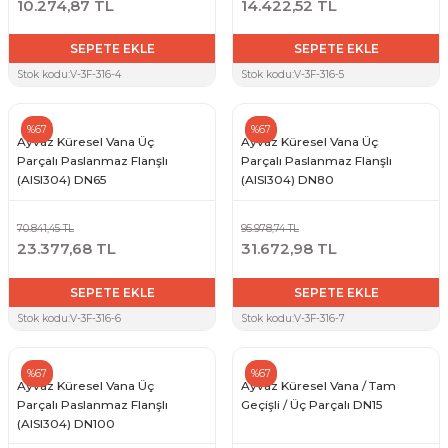
10.274,87 TL
14.422,52 TL
SEPETE EKLE
SEPETE EKLE
Stok kodu:
V-3F-316-4
Stok kodu:
V-3F-316-5
%67
%67
Ayvaz Küresel Vana Üç
Ayvaz Küresel Vana Üç
Parçalı Paslanmaz Flanşlı
Parçalı Paslanmaz Flanşlı
(AISI304) DN65
(AISI304) DN80
70.841,45 TL
95.978,74 TL
23.377,68 TL
31.672,98 TL
SEPETE EKLE
SEPETE EKLE
Stok kodu:
V-3F-316-6
Stok kodu:
V-3F-316-7
%67
%67
Ayvaz Küresel Vana Üç
Ayvaz Küresel Vana / Tam
Parçalı Paslanmaz Flanşlı
Geçişli / Üç Parçalı DN15
(AISI304) DN100