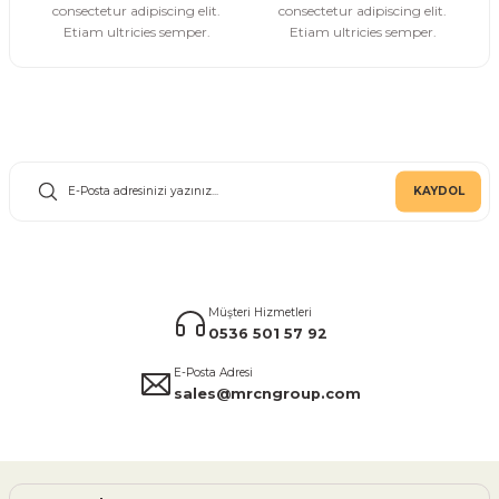
consectetur adipiscing elit.
consectetur adipiscing elit.
Etiam ultricies semper.
Etiam ultricies semper.
E-Bülten Aboneliği
KAYDOL
Müşteri Hizmetleri
0536 501 57 92
E-Posta Adresi
sales@mrcngroup.com