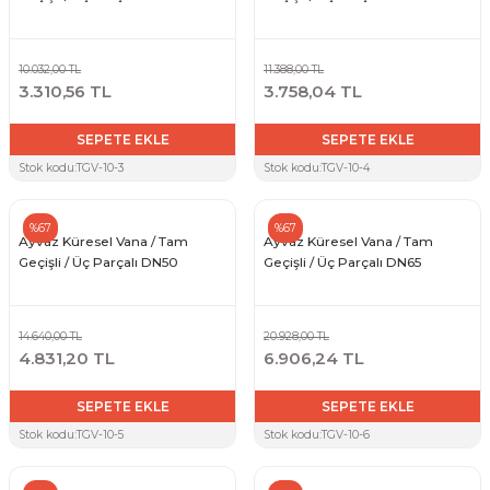
10.032,00 TL
11.388,00 TL
3.310,56 TL
3.758,04 TL
SEPETE EKLE
SEPETE EKLE
Stok kodu:
TGV-10-3
Stok kodu:
TGV-10-4
%67
%67
Ayvaz Küresel Vana / Tam
Ayvaz Küresel Vana / Tam
Geçişli / Üç Parçalı DN50
Geçişli / Üç Parçalı DN65
14.640,00 TL
20.928,00 TL
4.831,20 TL
6.906,24 TL
SEPETE EKLE
SEPETE EKLE
Stok kodu:
TGV-10-5
Stok kodu:
TGV-10-6