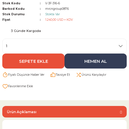
Stok Kodu
V-3F-316-6
Barkod Kodu
mrcngroup0876
Sarı Çekvalf
Stok Durumu
Stokta Var
Fiyat
1.240,00 USD + KDV
ü Vana
Termo Çekvalf
3 Günde Kargoda
KÜRESEL VANA
NÖMATİK VANA
SEPETE EKLE
HEMEN AL
a
Fiyatı Düşünce Haber Ver
Tavsiye Et
Ürünü Karşılaştır
Ürün Açıklaması