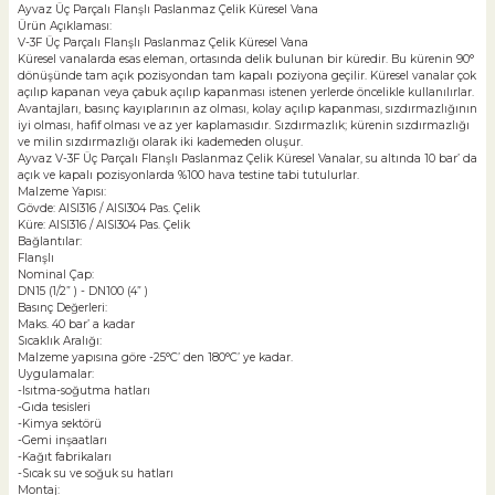
Ayvaz Üç Parçalı Flanşlı Paslanmaz Çelik Küresel Vana
Ürün Açıklaması:
V-3F Üç Parçalı Flanşlı Paslanmaz Çelik Küresel Vana
Küresel vanalarda esas eleman, ortasında delik bulunan bir küredir. Bu kürenin 90°
dönüşünde tam açık pozisyondan tam kapalı poziyona geçilir. Küresel vanalar çok
açılıp kapanan veya çabuk açılıp kapanması istenen yerlerde öncelikle kullanılırlar.
Avantajları, basınç kayıplarının az olması, kolay açılıp kapanması, sızdırmazlığının
iyi olması, hafif olması ve az yer kaplamasıdır. Sızdırmazlık; kürenin sızdırmazlığı
ve milin sızdırmazlığı olarak iki kademeden oluşur.
Ayvaz V-3F Üç Parçalı Flanşlı Paslanmaz Çelik Küresel Vanalar, su altında 10 bar’ da
açık ve kapalı pozisyonlarda %100 hava testine tabi tutulurlar.
Malzeme Yapısı:
Gövde: AISI316 / AISI304 Pas. Çelik
Küre: AISI316 / AISI304 Pas. Çelik
Bağlantılar:
Flanşlı
Nominal Çap:
DN15 (1/2” ) - DN100 (4” )
Basınç Değerleri:
Maks. 40 bar’ a kadar
Sıcaklık Aralığı:
Malzeme yapısına göre -25°C’ den 180°C’ ye kadar.
Uygulamalar:
-Isıtma-soğutma hatları
-Gıda tesisleri
-Kimya sektörü
-Gemi inşaatları
-Kağıt fabrikaları
-Sıcak su ve soğuk su hatları
Montaj: