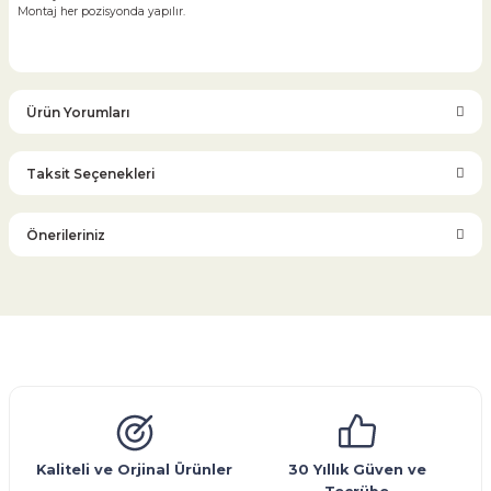
Montaj her pozisyonda yapılır.
Ürün Yorumları
Taksit Seçenekleri
Bu ürüne ilk yorumu siz yapın!
Önerileriniz
Yorum Yaz
Bu ürünün fiyat bilgisi, resim, ürün açıklamalarında ve diğer
konularda yetersiz gördüğünüz noktaları öneri formunu
kullanarak tarafımıza iletebilirsiniz.
Görüş ve önerileriniz için teşekkür ederiz.
Glob Vana
Küresel Vana
Bıçaklı Vana
Kelebek Vana
Emniyet Ventili
Çekvalf
Pislik Tutucu
Kompansatör
Kondenstop
Ürün resmi kalitesiz, bozuk veya görüntülenemiyor.
Ürün açıklamasında eksik bilgiler bulunuyor.
Ürün bilgilerinde hatalar bulunuyor.
Kaliteli ve Orjinal Ürünler
30 Yıllık Güven ve