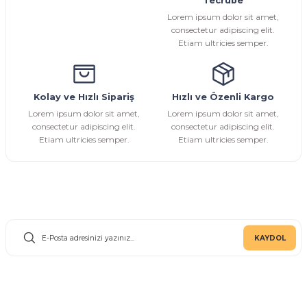
Tecrübe
Ürün fiyatı diğer sitelerden daha pahalı.
Lorem ipsum dolor sit amet,
Bu ürüne benzer farklı alternatifler olmalı.
consectetur adipiscing elit.
Etiam ultricies semper.
Kolay ve Hızlı Sipariş
Hızlı ve Özenli Kargo
Gönder
Lorem ipsum dolor sit amet,
Lorem ipsum dolor sit amet,
consectetur adipiscing elit.
consectetur adipiscing elit.
Etiam ultricies semper.
Etiam ultricies semper.
E-Bülten Aboneliği
KAYDOL