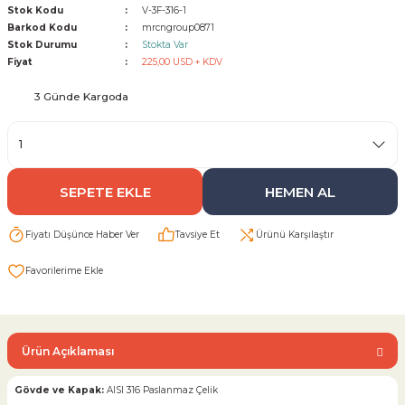
Stok Kodu
V-3F-316-1
Barkod Kodu
mrcngroup0871
Sarı Çekvalf
Stok Durumu
Stokta Var
Fiyat
225,00 USD + KDV
ü Vana
Termo Çekvalf
3 Günde Kargoda
KÜRESEL VANA
NÖMATİK VANA
SEPETE EKLE
HEMEN AL
a
Fiyatı Düşünce Haber Ver
Tavsiye Et
Ürünü Karşılaştır
Ürün Açıklaması
Gövde ve Kapak:
AISI 316 Paslanmaz Çelik