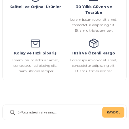
Ürün bilgilerinde hatalar bulunuyor.
Kaliteli ve Orjinal Ürünler
30 Yıllık Güven ve
Tecrübe
Ürün fiyatı diğer sitelerden daha pahalı.
Lorem ipsum dolor sit amet,
Bu ürüne benzer farklı alternatifler olmalı.
consectetur adipiscing elit.
Etiam ultricies semper.
Kolay ve Hızlı Sipariş
Hızlı ve Özenli Kargo
Gönder
Lorem ipsum dolor sit amet,
Lorem ipsum dolor sit amet,
consectetur adipiscing elit.
consectetur adipiscing elit.
Etiam ultricies semper.
Etiam ultricies semper.
E-Bülten Aboneliği
KAYDOL