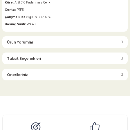
Küre:
AISI 316 Paslanmaz Çelik
Conta:
PTFE
Çalışma Sıcaklığı:
-50 / +210 ºC
Basınç Sınıfı:
PN 40
Ürün Yorumları
Taksit Seçenekleri
Bu ürüne ilk yorumu siz yapın!
Önerileriniz
Yorum Yaz
Bu ürünün fiyat bilgisi, resim, ürün açıklamalarında ve diğer
konularda yetersiz gördüğünüz noktaları öneri formunu
kullanarak tarafımıza iletebilirsiniz.
Görüş ve önerileriniz için teşekkür ederiz.
Glob Vana
Küresel Vana
Bıçaklı Vana
Kelebek Vana
Emniyet Ventili
Çekvalf
Pislik Tutucu
Kompansatör
Kondenstop
Ürün resmi kalitesiz, bozuk veya görüntülenemiyor.
Ürün açıklamasında eksik bilgiler bulunuyor.