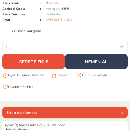
Stok Kodu
TGV-10-7
Barkod Kodu
mrcngroup0893
Sarı Çekvalf
Stok Durumu
Stokta Var
Fiyat
22.340,00 TL + KDV
ü Vana
Termo Çekvalf
3 Günde Kargoda
KÜRESEL VANA
NÖMATİK VANA
SEPETE EKLE
HEMEN AL
a
Fiyatı Düşünce Haber Ver
Tavsiye Et
Ürünü Karşılaştır
Ürün Açıklaması
Ayvaz Üç Parçalı Tam Geçişli Küresel Vana
Ürün Açıklaması: