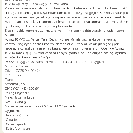
TGV-10 Üç Parçalı Tam Geçişli Küresel Vana
Küresel vanalarda esas eleman, ortasında delik bulunan bir küredir. Bu kürenin 90°
dönüşünde tam açık pozisyondan tam kapalı poziyona geçilir. Küresel vanalar çok
açılıp kapanan veya çabuk açılıp kapanması istenen yerlerde öncelikle kullanılırlar.
Avantajları, basınç kayıplarının az olması, kolay açılıp kapanması, sızdırmazlığının
iyi olması, hafif olması ve az yer kaplamasıdır.
Sızdırmazlık; kürenin sızdırmazlığı ve milin sızdırmazlığı olarak iki kademeden
oluşur.
Ayvaz TGV-10 Üç Parçalı Tam Geçişli Küresel Vanalar, açma-kapama ve akış
kontrolü sağlayan önemli kontrol elemanlarıdır. Yapıları ve akışkan geçiş şekli
nedeniyle küresel vanalar en az basınç kaybına sahip vanalardır. Özellikle Ayvaz
TGV-10 Tam Geçişli Küresel Vanalar ile aynı çaptaki boruda oluşan basınç kaybına "
eşdeğer bir basınç kaybı” sağlanır.
ISO 5211’e uygun üst flanşı mevcut olup, aktüatör takımına uygundur.
Malzeme Yapısı:
Gövde: GG25 Pik Döküm
Bağlantılar:
Flanşlı
Nominal Çap:
DN15 (1/2” ) – DN200 (8” )
Basınç Değerleri:
Maks. 16 bar’ a kadar
Sıcaklık Aralığı:
Malzeme yapısına göre -10°C’den 180°C’ ye kadar.
Uygulamalar:
-Isıtma-soğutma hatları
-Gıda tesisleri
-Gemi inşaatları
-Kağıt fabrikaları