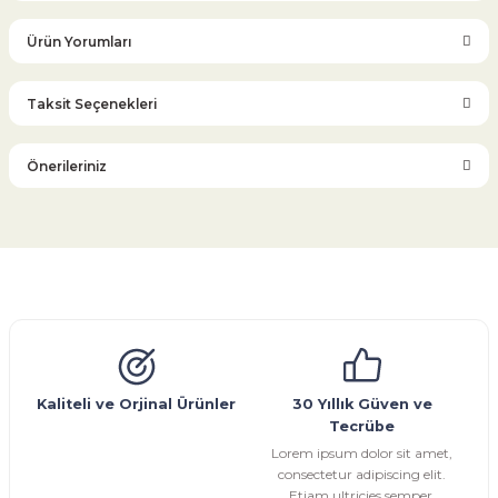
Ürün Yorumları
Taksit Seçenekleri
Bu ürüne ilk yorumu siz yapın!
Önerileriniz
Yorum Yaz
Bu ürünün fiyat bilgisi, resim, ürün açıklamalarında ve diğer
konularda yetersiz gördüğünüz noktaları öneri formunu
kullanarak tarafımıza iletebilirsiniz.
Görüş ve önerileriniz için teşekkür ederiz.
Glob Vana
Küresel Vana
Bıçaklı Vana
Kelebek Vana
Emniyet Ventili
Çekvalf
Pislik Tutucu
Kompansatör
Kondenstop
Ürün resmi kalitesiz, bozuk veya görüntülenemiyor.
Ürün açıklamasında eksik bilgiler bulunuyor.
Ürün bilgilerinde hatalar bulunuyor.
Kaliteli ve Orjinal Ürünler
30 Yıllık Güven ve
Tecrübe
Ürün fiyatı diğer sitelerden daha pahalı.
Lorem ipsum dolor sit amet,
Bu ürüne benzer farklı alternatifler olmalı.
consectetur adipiscing elit.
Etiam ultricies semper.