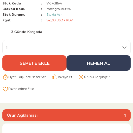
Stok Kodu
V-3F-316-4
Barkod Kodu
mrcngroup0874
Sarı Çekvalf
Stok Durumu
Stokta Var
Fiyat
545,00 USD + KDV
ü Vana
Termo Çekvalf
3 Günde Kargoda
KÜRESEL VANA
NÖMATİK VANA
SEPETE EKLE
HEMEN AL
a
Fiyatı Düşünce Haber Ver
Tavsiye Et
Ürünü Karşılaştır
Ürün Açıklaması