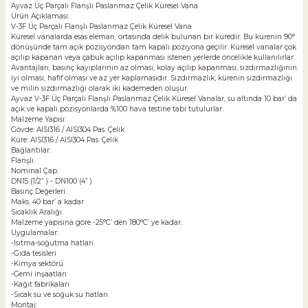
Ayvaz Üç Parçalı Flanşlı Paslanmaz Çelik Küresel Vana
Ürün Açıklaması:
V-3F Üç Parçalı Flanşlı Paslanmaz Çelik Küresel Vana
Küresel vanalarda esas eleman, ortasında delik bulunan bir küredir. Bu kürenin 90°
dönüşünde tam açık pozisyondan tam kapalı poziyona geçilir. Küresel vanalar çok
açılıp kapanan veya çabuk açılıp kapanması istenen yerlerde öncelikle kullanılırlar.
Avantajları, basınç kayıplarının az olması, kolay açılıp kapanması, sızdırmazlığının
iyi olması, hafif olması ve az yer kaplamasıdır. Sızdırmazlık; kürenin sızdırmazlığı
ve milin sızdırmazlığı olarak iki kademeden oluşur.
Ayvaz V-3F Üç Parçalı Flanşlı Paslanmaz Çelik Küresel Vanalar, su altında 10 bar’ da
açık ve kapalı pozisyonlarda %100 hava testine tabi tutulurlar.
Malzeme Yapısı:
Gövde: AISI316 / AISI304 Pas. Çelik
Küre: AISI316 / AISI304 Pas. Çelik
Bağlantılar:
Flanşlı
Nominal Çap:
DN15 (1/2” ) - DN100 (4” )
Basınç Değerleri:
Maks. 40 bar’ a kadar
Sıcaklık Aralığı:
Malzeme yapısına göre -25°C’ den 180°C’ ye kadar.
Uygulamalar:
-Isıtma-soğutma hatları
-Gıda tesisleri
-Kimya sektörü
-Gemi inşaatları
-Kağıt fabrikaları
-Sıcak su ve soğuk su hatları
Montaj: