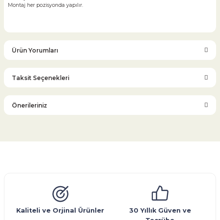
Montaj her pozisyonda yapılır.
Ürün Yorumları
Taksit Seçenekleri
Bu ürüne ilk yorumu siz yapın!
Önerileriniz
Yorum Yaz
Bu ürünün fiyat bilgisi, resim, ürün açıklamalarında ve diğer
konularda yetersiz gördüğünüz noktaları öneri formunu
kullanarak tarafımıza iletebilirsiniz.
Görüş ve önerileriniz için teşekkür ederiz.
Glob Vana
Küresel Vana
Bıçaklı Vana
Kelebek Vana
Emniyet Ventili
Çekvalf
Pislik Tutucu
Kompansatör
Kondenstop
Ürün resmi kalitesiz, bozuk veya görüntülenemiyor.
Ürün açıklamasında eksik bilgiler bulunuyor.
Ürün bilgilerinde hatalar bulunuyor.
Kaliteli ve Orjinal Ürünler
30 Yıllık Güven ve