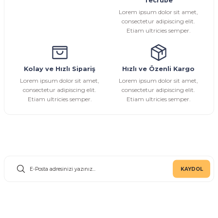
Tecrübe
Ürün fiyatı diğer sitelerden daha pahalı.
Lorem ipsum dolor sit amet,
Bu ürüne benzer farklı alternatifler olmalı.
consectetur adipiscing elit.
Etiam ultricies semper.
Kolay ve Hızlı Sipariş
Hızlı ve Özenli Kargo
Gönder
Lorem ipsum dolor sit amet,
Lorem ipsum dolor sit amet,
consectetur adipiscing elit.
consectetur adipiscing elit.
Etiam ultricies semper.
Etiam ultricies semper.
E-Bülten Aboneliği
KAYDOL