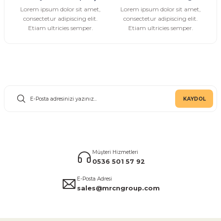
Gönder
Lorem ipsum dolor sit amet,
Lorem ipsum dolor sit amet,
consectetur adipiscing elit.
consectetur adipiscing elit.
Etiam ultricies semper.
Etiam ultricies semper.
E-Bülten Aboneliği
KAYDOL
Müşteri Hizmetleri
0536 501 57 92
E-Posta Adresi
sales@mrcngroup.com