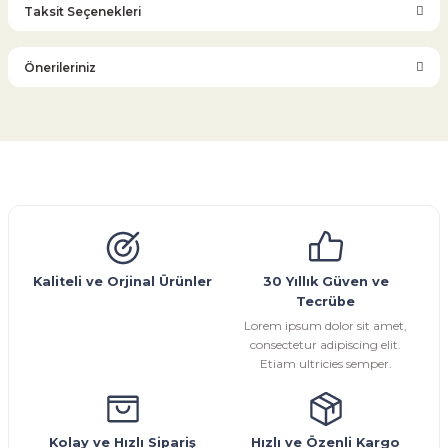
Taksit Seçenekleri
Bu ürüne ilk yorumu siz yapın!
Önerileriniz
Yorum Yaz
Bu ürünün fiyat bilgisi, resim, ürün açıklamalarında ve diğer
konularda yetersiz gördüğünüz noktaları öneri formunu
kullanarak tarafımıza iletebilirsiniz.
Görüş ve önerileriniz için teşekkür ederiz.
Glob Vana
Küresel Vana
Bıçaklı Vana
Kelebek Vana
Emniyet Ventili
Çekvalf
Pislik Tutucu
Kompansatör
Kondenstop
Ürün resmi kalitesiz, bozuk veya görüntülenemiyor.
Ürün açıklamasında eksik bilgiler bulunuyor.
Ürün bilgilerinde hatalar bulunuyor.
Kaliteli ve Orjinal Ürünler
30 Yıllık Güven ve
Tecrübe
Ürün fiyatı diğer sitelerden daha pahalı.
Lorem ipsum dolor sit amet,
Bu ürüne benzer farklı alternatifler olmalı.
consectetur adipiscing elit.
Etiam ultricies semper.
Kolay ve Hızlı Sipariş
Hızlı ve Özenli Kargo