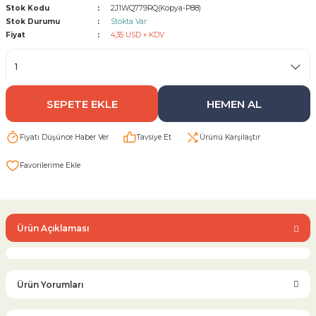
Stok Kodu
2J1WQ779RQ(Kopya-P88)
Stok Durumu
Stokta Var
Sarı Çekvalf
Fiyat
4,35 USD + KDV
ü Vana
Termo Çekvalf
SEPETE EKLE
HEMEN AL
KÜRESEL VANA
Fiyatı Düşünce Haber Ver
Tavsiye Et
Ürünü Karşılaştır
NÖMATİK VANA
a
Ürün Açıklaması
Ürün Yorumları