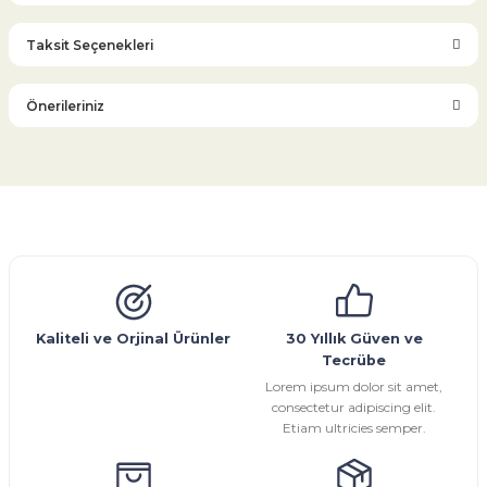
Taksit Seçenekleri
Bu ürüne ilk yorumu siz yapın!
Önerileriniz
Yorum Yaz
Bu ürünün fiyat bilgisi, resim, ürün açıklamalarında ve diğer
konularda yetersiz gördüğünüz noktaları öneri formunu
kullanarak tarafımıza iletebilirsiniz.
Görüş ve önerileriniz için teşekkür ederiz.
Glob Vana
Küresel Vana
Bıçaklı Vana
Kelebek Vana
Emniyet Ventili
Çekvalf
Pislik Tutucu
Kompansatör
Kondenstop
Ürün resmi kalitesiz, bozuk veya görüntülenemiyor.
Ürün açıklamasında eksik bilgiler bulunuyor.
Ürün bilgilerinde hatalar bulunuyor.
Kaliteli ve Orjinal Ürünler
30 Yıllık Güven ve
Tecrübe
Ürün fiyatı diğer sitelerden daha pahalı.
Lorem ipsum dolor sit amet,
Bu ürüne benzer farklı alternatifler olmalı.
consectetur adipiscing elit.
Etiam ultricies semper.