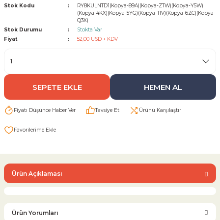
Stok Kodu
RY8KULNTD1(Kopya-89A)(Kopya-ZTW)(Kopya-Y5W)
(Kopya-4KX)(Kopya-5YG)(Kopya-11V)(Kopya-6ZC)(Kopya-
Q3X)
Sarı Çekvalf
Stok Durumu
Stokta Var
Fiyat
52,00 USD + KDV
ü Vana
Termo Çekvalf
KÜRESEL VANA
SEPETE EKLE
HEMEN AL
NÖMATİK VANA
Fiyatı Düşünce Haber Ver
Tavsiye Et
Ürünü Karşılaştır
a
Ürün Açıklaması
Ürün Yorumları