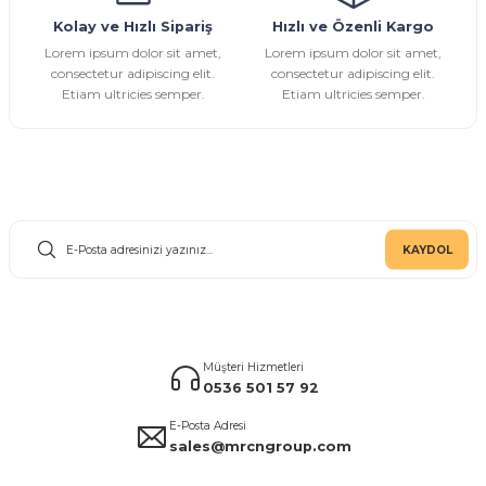
Kolay ve Hızlı Sipariş
Hızlı ve Özenli Kargo
Gönder
Lorem ipsum dolor sit amet,
Lorem ipsum dolor sit amet,
consectetur adipiscing elit.
consectetur adipiscing elit.
Etiam ultricies semper.
Etiam ultricies semper.
E-Bülten Aboneliği
KAYDOL
Müşteri Hizmetleri
0536 501 57 92
E-Posta Adresi
sales@mrcngroup.com