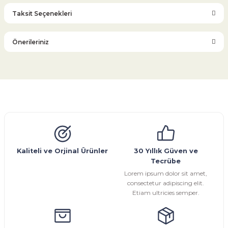
Taksit Seçenekleri
Bu ürüne ilk yorumu siz yapın!
Önerileriniz
Yorum Yaz
Bu ürünün fiyat bilgisi, resim, ürün açıklamalarında ve diğer
konularda yetersiz gördüğünüz noktaları öneri formunu
kullanarak tarafımıza iletebilirsiniz.
Görüş ve önerileriniz için teşekkür ederiz.
Glob Vana
Küresel Vana
Bıçaklı Vana
Kelebek Vana
Emniyet Ventili
Çekvalf
Pislik Tutucu
Kompansatör
Kondenstop
Ürün resmi kalitesiz, bozuk veya görüntülenemiyor.
Ürün açıklamasında eksik bilgiler bulunuyor.
Ürün bilgilerinde hatalar bulunuyor.
Kaliteli ve Orjinal Ürünler
30 Yıllık Güven ve
Tecrübe
Ürün fiyatı diğer sitelerden daha pahalı.
Lorem ipsum dolor sit amet,
Bu ürüne benzer farklı alternatifler olmalı.
consectetur adipiscing elit.
Etiam ultricies semper.