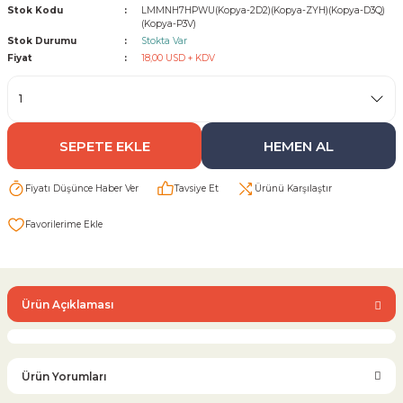
Stok Kodu
LMMNH7HPWU(Kopya-2D2)(Kopya-ZYH)(Kopya-D3Q)
(Kopya-P3V)
Stok Durumu
Stokta Var
Sarı Çekvalf
Fiyat
18,00 USD + KDV
ü Vana
Termo Çekvalf
KÜRESEL VANA
SEPETE EKLE
HEMEN AL
NÖMATİK VANA
Fiyatı Düşünce Haber Ver
Tavsiye Et
Ürünü Karşılaştır
a
Ürün Açıklaması
Ürün Yorumları