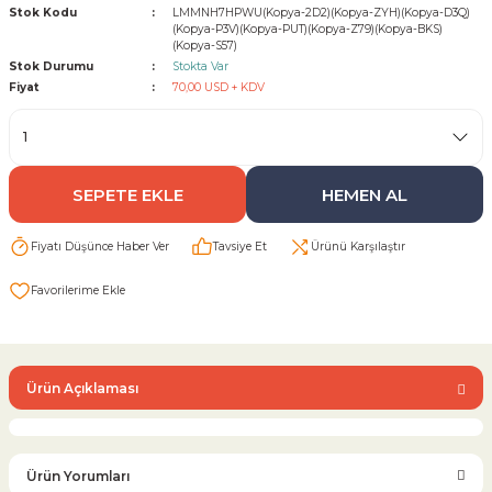
Stok Kodu
LMMNH7HPWU(Kopya-2D2)(Kopya-ZYH)(Kopya-D3Q)
(Kopya-P3V)(Kopya-PUT)(Kopya-Z79)(Kopya-BKS)
(Kopya-S57)
Sarı Çekvalf
Stok Durumu
Stokta Var
Fiyat
70,00 USD + KDV
ü Vana
Termo Çekvalf
KÜRESEL VANA
SEPETE EKLE
HEMEN AL
NÖMATİK VANA
Fiyatı Düşünce Haber Ver
Tavsiye Et
Ürünü Karşılaştır
a
Ürün Açıklaması
Ürün Yorumları