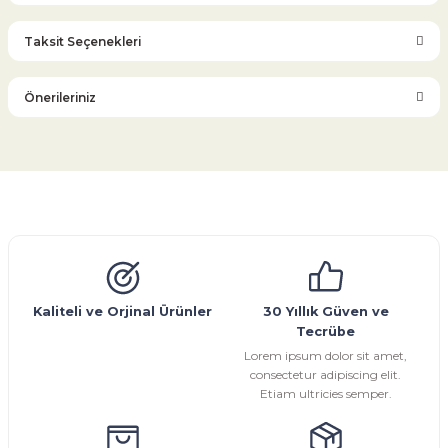
Taksit Seçenekleri
Bu ürüne ilk yorumu siz yapın!
Önerileriniz
Yorum Yaz
Bu ürünün fiyat bilgisi, resim, ürün açıklamalarında ve diğer
konularda yetersiz gördüğünüz noktaları öneri formunu
kullanarak tarafımıza iletebilirsiniz.
Görüş ve önerileriniz için teşekkür ederiz.
Glob Vana
Küresel Vana
Bıçaklı Vana
Kelebek Vana
Emniyet Ventili
Çekvalf
Pislik Tutucu
Kompansatör
Kondenstop
Ürün resmi kalitesiz, bozuk veya görüntülenemiyor.
Ürün açıklamasında eksik bilgiler bulunuyor.
Ürün bilgilerinde hatalar bulunuyor.
Kaliteli ve Orjinal Ürünler
30 Yıllık Güven ve
Tecrübe
Ürün fiyatı diğer sitelerden daha pahalı.
Lorem ipsum dolor sit amet,
Bu ürüne benzer farklı alternatifler olmalı.
consectetur adipiscing elit.
Etiam ultricies semper.