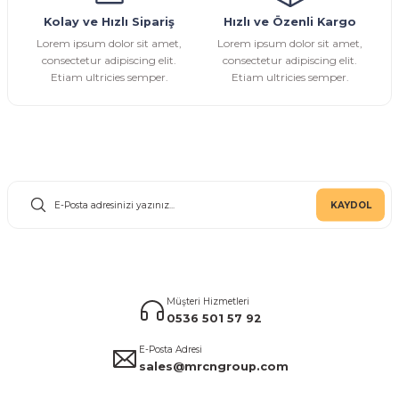
Kolay ve Hızlı Sipariş
Hızlı ve Özenli Kargo
Gönder
Lorem ipsum dolor sit amet,
Lorem ipsum dolor sit amet,
consectetur adipiscing elit.
consectetur adipiscing elit.
Etiam ultricies semper.
Etiam ultricies semper.
E-Bülten Aboneliği
KAYDOL
Müşteri Hizmetleri
0536 501 57 92
E-Posta Adresi
sales@mrcngroup.com