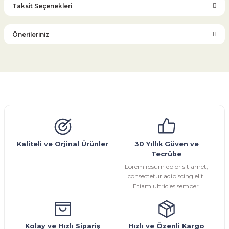
Taksit Seçenekleri
Bu ürüne ilk yorumu siz yapın!
Önerileriniz
Yorum Yaz
Bu ürünün fiyat bilgisi, resim, ürün açıklamalarında ve diğer
konularda yetersiz gördüğünüz noktaları öneri formunu
kullanarak tarafımıza iletebilirsiniz.
Görüş ve önerileriniz için teşekkür ederiz.
Glob Vana
Küresel Vana
Bıçaklı Vana
Kelebek Vana
Emniyet Ventili
Çekvalf
Pislik Tutucu
Kompansatör
Kondenstop
Ürün resmi kalitesiz, bozuk veya görüntülenemiyor.
Ürün açıklamasında eksik bilgiler bulunuyor.
Ürün bilgilerinde hatalar bulunuyor.
Kaliteli ve Orjinal Ürünler
30 Yıllık Güven ve
Tecrübe
Ürün fiyatı diğer sitelerden daha pahalı.
Lorem ipsum dolor sit amet,
Bu ürüne benzer farklı alternatifler olmalı.
consectetur adipiscing elit.
Etiam ultricies semper.
Kolay ve Hızlı Sipariş
Hızlı ve Özenli Kargo