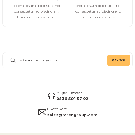
Gönder
Lorem ipsum dolor sit amet,
Lorem ipsum dolor sit amet,
consectetur adipiscing elit.
consectetur adipiscing elit.
Etiam ultricies semper.
Etiam ultricies semper.
E-Bülten Aboneliği
KAYDOL
Müşteri Hizmetleri
0536 501 57 92
E-Posta Adresi
sales@mrcngroup.com