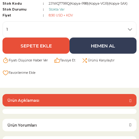
Stok Kodu
2J1WQ779RQ(Kopya-P88)(Kopya-VGR)(Kopya-SAX)
Stok Durumu
Stokta Var
Sarı Çekvalf
Fiyat
8,90 USD + KDV
ü Vana
Termo Çekvalf
SEPETE EKLE
HEMEN AL
KÜRESEL VANA
Fiyatı Düşünce Haber Ver
Tavsiye Et
Ürünü Karşılaştır
NÖMATİK VANA
a
Ürün Açıklaması
Ürün Yorumları