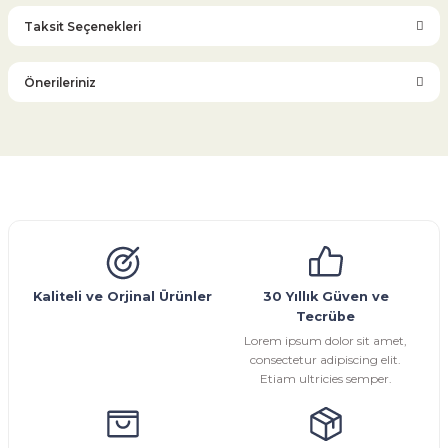
Taksit Seçenekleri
Bu ürüne ilk yorumu siz yapın!
Önerileriniz
Yorum Yaz
Bu ürünün fiyat bilgisi, resim, ürün açıklamalarında ve diğer
konularda yetersiz gördüğünüz noktaları öneri formunu
kullanarak tarafımıza iletebilirsiniz.
Görüş ve önerileriniz için teşekkür ederiz.
Glob Vana
Küresel Vana
Bıçaklı Vana
Kelebek Vana
Emniyet Ventili
Çekvalf
Pislik Tutucu
Kompansatör
Kondenstop
Ürün resmi kalitesiz, bozuk veya görüntülenemiyor.
Ürün açıklamasında eksik bilgiler bulunuyor.
Ürün bilgilerinde hatalar bulunuyor.
Kaliteli ve Orjinal Ürünler
30 Yıllık Güven ve
Tecrübe
Ürün fiyatı diğer sitelerden daha pahalı.
Lorem ipsum dolor sit amet,
Bu ürüne benzer farklı alternatifler olmalı.
consectetur adipiscing elit.
Etiam ultricies semper.