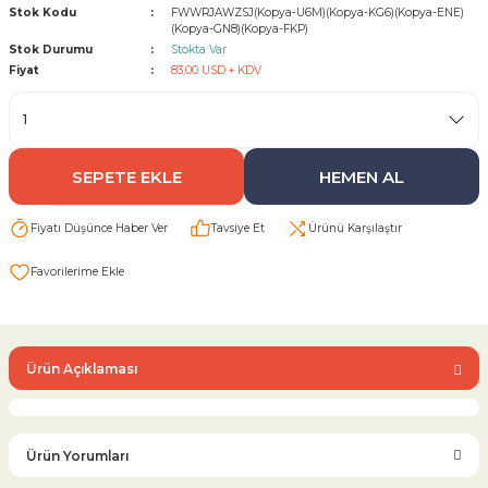
Stok Kodu
FWWRJAWZSJ(Kopya-U6M)(Kopya-KG6)(Kopya-ENE)
(Kopya-GN8)(Kopya-FKP)
Stok Durumu
Stokta Var
Sarı Çekvalf
Fiyat
83,00 USD + KDV
ü Vana
Termo Çekvalf
KÜRESEL VANA
SEPETE EKLE
HEMEN AL
NÖMATİK VANA
Fiyatı Düşünce Haber Ver
Tavsiye Et
Ürünü Karşılaştır
a
Ürün Açıklaması
Ürün Yorumları