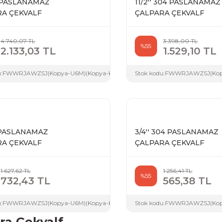
4 PASLANAMAZ
11/2'' 304 PASLANAMAZ
A ÇEKVALF
ÇALPARA ÇEKVALF
4.740,07 TL
3.398,00 TL
%55
2.133,03 TL
1.529,10 TL
:
FWWRJAWZSJ(Kopya-U6M)(Kopya-KG6)(Kopya-ENE)(Kopya-GN8)(Kopya-
Stok kodu:
FWWRJAWZSJ(Kopy
4 PASLANAMAZ
3/4'' 304 PASLANAMAZ
A ÇEKVALF
ÇALPARA ÇEKVALF
1.627,62 TL
1.256,41 TL
%55
732,43 TL
565,38 TL
:
FWWRJAWZSJ(Kopya-U6M)(Kopya-KG6)
Stok kodu:
FWWRJAWZSJ(Kop
ra Çekvalf