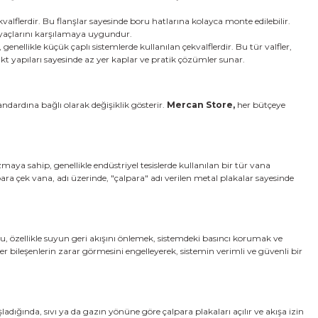
kvalflerdir. Bu flanşlar sayesinde boru hatlarına kolayca monte edilebilir.
htiyaçlarını karşılamaya uygundur.
genellikle küçük çaplı sistemlerde kullanılan çekvalflerdir. Bu tür valfler,
akt yapıları sayesinde az yer kaplar ve pratik çözümler sunar.
dardına bağlı olarak değişiklik gösterir.
Mercan Store,
her bütçeye
zmaya sahip, genellikle endüstriyel tesislerde kullanılan bir tür vana
lpara çek vana, adı üzerinde, "çalpara" adı verilen metal plakalar sayesinde
u, özellikle suyun geri akışını önlemek, sistemdeki basıncı korumak ve
r bileşenlerin zarar görmesini engelleyerek, sistemin verimli ve güvenli bir
şladığında, sıvı ya da gazın yönüne göre çalpara plakaları açılır ve akışa izin