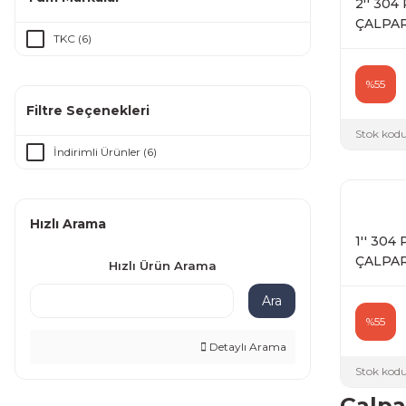
2'' 30
ÇALPAR
TKC (6)
%55
Filtre Seçenekleri
Stok kodu
İndirimli Ürünler (6)
Hızlı Arama
1'' 30
ÇALPAR
Hızlı Ürün Arama
Ara
%55
Detaylı Arama
Stok kodu
Çalpa