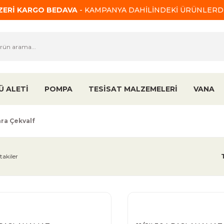
ÜZERİ KARGO BEDAVA
- KAMPANYA DAHİLİNDEKİ ÜRÜNLERDE
Ü ALETİ
POMPA
TESİSAT MALZEMELERİ
VANA
ra Çekvalf
takiler