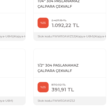
11/4'' 304 PASLANAMAZ
ÇALPARA ÇEKVALF
2.427,15 TL
%55
1.092,22 TL
FKP)
a-U6M)(Kopya-KG6)(Kopya-ENE)(Kopya-GN8)
Stok kodu:
FWWRJAWZSJ(Kopya-U6M)(Kopya-KG6
1/2'' 304 PASLANAMAZ
ÇALPARA ÇEKVALF
870,92 TL
%55
391,91 TL
ya-U6M)
Stok kodu:
FWWRJAWZSJ