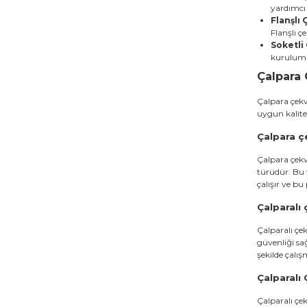
yardımcı 
Flanşlı 
Flanşlı ç
Soketli 
kurulumu 
Çalpara 
Çalpara çekva
uygun kalitel
Çalpara ç
Çalpara çekva
türüdür. Bu v
çalışır ve bu
Çalparalı 
Çalparalı çe
güvenliği sa
şekilde çalış
Çalparalı 
Çalparalı çek