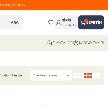
 GEÇERLİDİR.
GİRİŞ
ARA
SEPETİM
Yeni Üyelik
E-KATALOG
KARGO TAKİBİ
Toplam 6 ürün