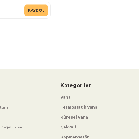
KAYDOL
Kategoriler
Vana
ttum
Termostatik Vana
Küresel Vana
 Değişim Şartı
Çekvalf
Kopmansatör