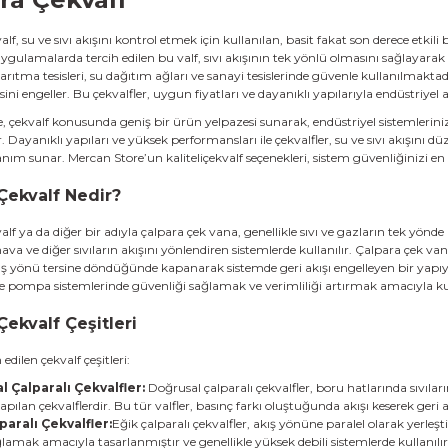
alf
, su ve sıvı akışını kontrol etmek için kullanılan, basit fakat son derece etkil
uygulamalarda tercih edilen bu valf, sıvı akışının tek yönlü olmasını sağlayarak
 arıtma tesisleri, su dağıtım ağları ve sanayi tesislerinde güvenle kullanılmakt
ni engeller. Bu çekvalfler, uygun fiyatları ve dayanıklı yapılarıyla endüstriyel a
, çekvalf konusunda geniş bir ürün yelpazesi sunarak, endüstriyel sistemlerin
 Dayanıklı yapıları ve yüksek performansları ile çekvalfler, su ve sıvı akışını 
ım sunar. Mercan Store’un kaliteliçekvalf seçenekleri, sistem güvenliğinizi en ü
Çekvalf Nedir?
lf ya da diğer bir adıyla çalpara çek vana, genellikle sıvı ve gazların tek yönde 
 hava ve diğer sıvıların akışını yönlendiren sistemlerde kullanılır. Çalpara çek v
ış yönü tersine döndüğünde kapanarak sistemde geri akışı engelleyen bir yapıya
 ve pompa sistemlerinde güvenliği sağlamak ve verimliliği artırmak amacıyla kul
Çekvalf Çeşitleri
edilen çekvalf çeşitleri:
 Çalparalı Çekvalfler:
Doğrusal çalparalı çekvalfler, boru hatlarında sıvılar
pılan çekvalflerdir. Bu tür valfler, basınç farkı oluştuğunda akışı keserek geri ak
paralı Çekvalfler:
Eğik çalparalı çekvalfler, akış yönüne paralel olarak yerleşti
lamak amacıyla tasarlanmıştır ve genellikle yüksek debili sistemlerde kullanılır