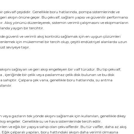
i bir çekvalf çeşididir. Genellikle boru hatlarında, pompa sistemlerinde ve
 geri akışın önüne geçer. Bu çekvalf, sağlam yapısı ve güvenilir performansı
adır. Akış yönünü düzenleyerek, sistemin verimli çalışmasını ve ekipmanların
landa yaygın bir tercihtir.
izde güvenli ve verimli akış kontrolü sağlamak için en uygun çözümleri
düzenlemek için mükemmel bir tercih olup, çeşitli endüstriyel alanlarda uzun
st seviyeye taşır.
akışını sağlayan ve geri akışı engelleyen bir valf türüdür. Bu tip çekvalf,
ana , içeriğinde bir çelik veya paslanmaz çelik disk bulunan ve bu disk
 sahiptir. Çalpara çek vana, genellikle boru hatlarında, su arıtma
lanılır.
ın veya gazların tek yönde akışını sağlamak için kullanılan, genellikle dikey
ışı engeller. Genellikle su ve hava sistemlerinde tercih edilir.
rilen ve eğik bir yapıya sahip olan çekvalflerdir. Bu tür valfler, daha az akış
. Eğik çalparalı yapıları, boru hattındaki akışın daha verimli olmasına