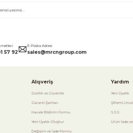
zmetleri
E-Posta Adresi
1 57 92
sales@mrcngroup.com
Alışveriş
Yardım
Gizlilik ve Güvenlik
Yeni Üyelik
Garanti Şartları
Şifremi Unu
Havale Bildirim Formu
S.S.S
Yeni Üyelik Oluştur
Ürün İade ve
Değişim ve İade Formu