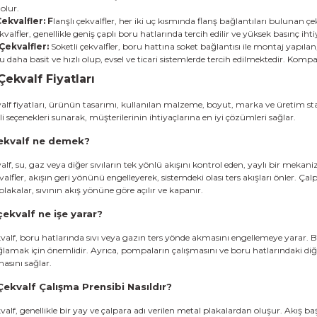
olur.
Çekvalfler: F
lanşlı çekvalfler, her iki uç kısmında flanş bağlantıları bulunan çe
ekvalfler, genellikle geniş çaplı boru hatlarında tercih edilir ve yüksek basınç i
Çekvalfler:
Soketli çekvalfler, boru hattına soket bağlantısı ile montaj yapılan, 
daha basit ve hızlı olup, evsel ve ticari sistemlerde tercih edilmektedir. Komp
Çekvalf Fiyatları
lf fiyatları
, ürünün tasarımı, kullanılan malzeme, boyut, marka ve üretim stan
i seçenekleri sunarak, müşterilerinin ihtiyaçlarına en iyi çözümleri sağlar.
ekvalf ne demek?
lf, su, gaz veya diğer sıvıların tek yönlü akışını kontrol eden, yaylı bir mekani
alfler, akışın geri yönünü engelleyerek, sistemdeki olası ters akışları önler. Ça
 plakalar, sıvının akış yönüne göre açılır ve kapanır.
çekvalf ne işe yarar?
kvalf, boru hatlarında sıvı veya gazın ters yönde akmasını engellemeye yarar. B
ğlamak için önemlidir. Ayrıca, pompaların çalışmasını ve boru hatlarındaki diğe
masını sağlar.
Çekvalf Çalışma Prensibi Nasıldır?
valf, genellikle bir yay ve çalpara adı verilen metal plakalardan oluşur. Akış ba