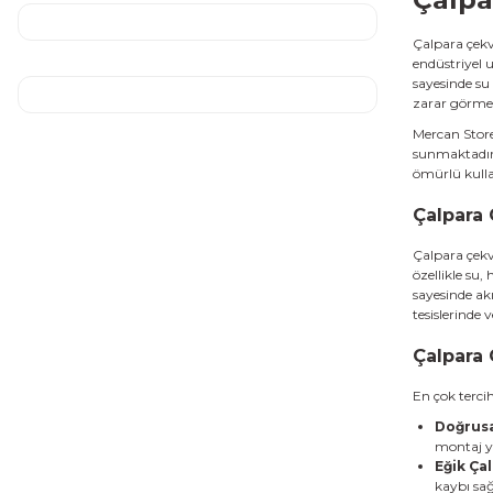
Çalpara çekv
endüstriyel 
sayesinde su
zarar görmesi
Mercan Store
sunmaktadır.
ömürlü kullan
Çalpara 
Çalpara çekva
özellikle su,
sayesinde ak
tesislerinde
Çalpara 
En çok tercih 
Doğrusal
montaj ya
Eğik Çal
kaybı sağ