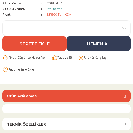
Stok Kodu
CGKPSU14
Stok Durumu
Stokta Var
Sarı Çekvalf
Fiyat
5.315,00 TL + KDV
ü Vana
Termo Çekvalf
SEPETE EKLE
HEMEN AL
KÜRESEL VANA
Fiyatı Düşünce Haber Ver
Tavsiye Et
Ürünü Karşılaştır
NÖMATİK VANA
a
Ürün Açıklaması
TEKNİK ÖZELLİKLER