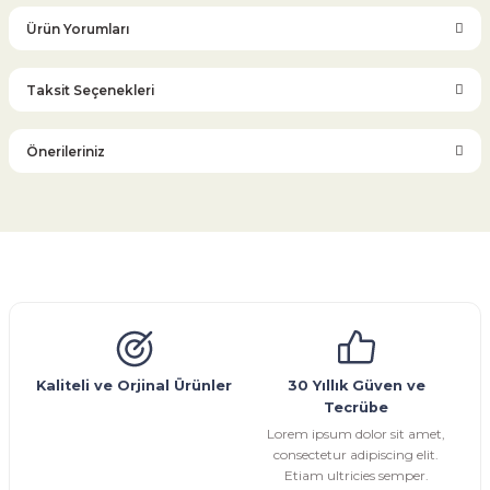
Ürün Yorumları
Taksit Seçenekleri
Bu ürüne ilk yorumu siz yapın!
Önerileriniz
Yorum Yaz
Bu ürünün fiyat bilgisi, resim, ürün açıklamalarında ve diğer
konularda yetersiz gördüğünüz noktaları öneri formunu
kullanarak tarafımıza iletebilirsiniz.
Görüş ve önerileriniz için teşekkür ederiz.
Glob Vana
Küresel Vana
Bıçaklı Vana
Kelebek Vana
Emniyet Ventili
Çekvalf
Pislik Tutucu
Kompansatör
Kondenstop
Ürün resmi kalitesiz, bozuk veya görüntülenemiyor.
Ürün açıklamasında eksik bilgiler bulunuyor.
Ürün bilgilerinde hatalar bulunuyor.
Kaliteli ve Orjinal Ürünler
30 Yıllık Güven ve
Tecrübe
Ürün fiyatı diğer sitelerden daha pahalı.
Lorem ipsum dolor sit amet,
Bu ürüne benzer farklı alternatifler olmalı.
consectetur adipiscing elit.
Etiam ultricies semper.