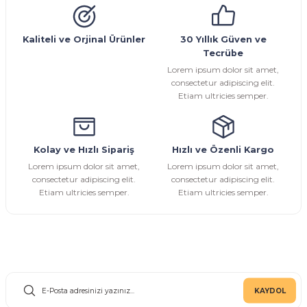
Sarı Çekvalf
Kaliteli ve Orjinal Ürünler
30 Yıllık Güven ve
Tecrübe
ü Vana
Termo Çekvalf
Lorem ipsum dolor sit amet,
consectetur adipiscing elit.
Etiam ultricies semper.
KÜRESEL VANA
NÖMATİK VANA
Kolay ve Hızlı Sipariş
Hızlı ve Özenli Kargo
Lorem ipsum dolor sit amet,
Lorem ipsum dolor sit amet,
a
consectetur adipiscing elit.
consectetur adipiscing elit.
Etiam ultricies semper.
Etiam ultricies semper.
E-Bülten Aboneliği
KAYDOL