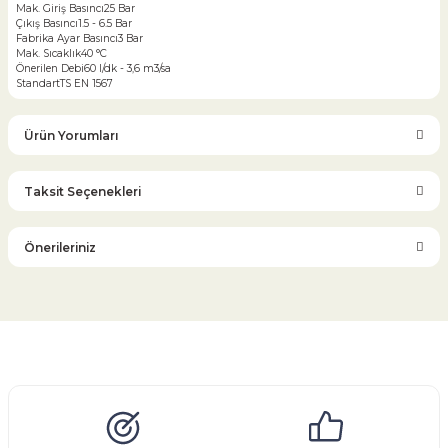
Mak. Giriş Basıncı
25 Bar
Çıkış Basıncı
1.5 - 6.5 Bar
Fabrika Ayar Basıncı
3 Bar
Mak. Sıcaklık
40 °C
Önerilen Debi
60 l/dk - 3,6 m3/sa
Standart
TS EN 1567
Ürün Yorumları
Taksit Seçenekleri
Bu ürüne ilk yorumu siz yapın!
Önerileriniz
Yorum Yaz
Bu ürünün fiyat bilgisi, resim, ürün açıklamalarında ve diğer
konularda yetersiz gördüğünüz noktaları öneri formunu
kullanarak tarafımıza iletebilirsiniz.
Görüş ve önerileriniz için teşekkür ederiz.
Glob Vana
Küresel Vana
Bıçaklı Vana
Kelebek Vana
Emniyet Ventili
Çekvalf
Pislik Tutucu
Kompansatör
Kondenstop
Ürün resmi kalitesiz, bozuk veya görüntülenemiyor.
Ürün açıklamasında eksik bilgiler bulunuyor.