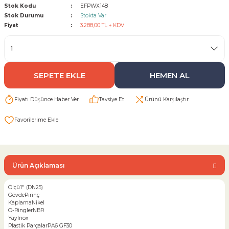
Stok Kodu
EFPWX148
Stok Durumu
Stokta Var
Sarı Çekvalf
Fiyat
3.288,00 TL + KDV
ü Vana
Termo Çekvalf
SEPETE EKLE
HEMEN AL
KÜRESEL VANA
Fiyatı Düşünce Haber Ver
Tavsiye Et
Ürünü Karşılaştır
NÖMATİK VANA
a
Ürün Açıklaması
Ölçü
1" (DN25)
Gövde
Pirinç
Kaplama
Nikel
O-Ringler
NBR
Yay
Inox
Plastik Parçalar
PA6 GF30