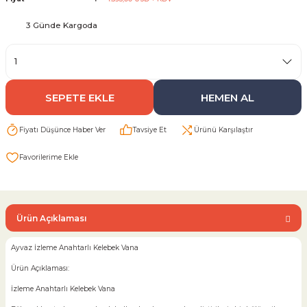
3 Günde Kargoda
Sarı Çekvalf
ü Vana
Termo Çekvalf
SEPETE EKLE
HEMEN AL
KÜRESEL VANA
Fiyatı Düşünce Haber Ver
Tavsiye Et
Ürünü Karşılaştır
NÖMATİK VANA
a
Ürün Açıklaması
Ayvaz İzleme Anahtarlı Kelebek Vana
Ürün Açıklaması:
İzleme Anahtarlı Kelebek Vana