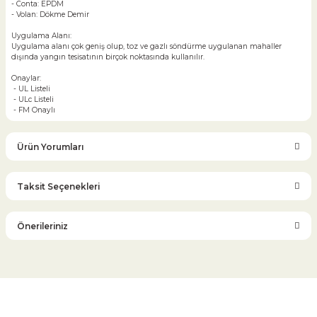
- Conta: EPDM
- Volan: Dökme Demir
Uygulama Alanı:
Uygulama alanı çok geniş olup, toz ve gazlı söndürme uygulanan mahaller
dışında yangın tesisatının birçok noktasında kullanılır.
Onaylar:
- UL Listeli
- ULc Listeli
- FM Onaylı
Ürün Yorumları
Taksit Seçenekleri
Bu ürüne ilk yorumu siz yapın!
Önerileriniz
Yorum Yaz
Bu ürünün fiyat bilgisi, resim, ürün açıklamalarında ve diğer
konularda yetersiz gördüğünüz noktaları öneri formunu
kullanarak tarafımıza iletebilirsiniz.
Görüş ve önerileriniz için teşekkür ederiz.
Glob Vana
Küresel Vana
Bıçaklı Vana
Kelebek Vana