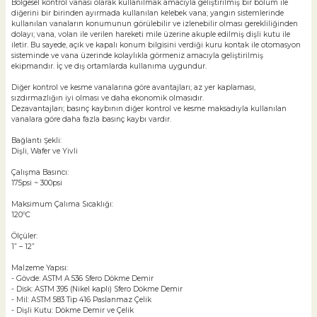
Bölgesel kontrol vanası olarak kullanılmak amacıyla geliştirilmiş bir bölüm ile
diğerini bir birinden ayırmada kullanılan kelebek vana; yangın sistemlerinde
kullanılan vanaların konumunun görülebilir ve izlenebilir olması gerekliliğinden
dolayı; vana, volan ile verilen hareketi mile üzerine akuple edilmiş dişli kutu ile
iletir. Bu sayede, açık ve kapalı konum bilgisini verdiği kuru kontak ile otomasyon
sisteminde ve vana üzerinde kolaylıkla görmeniz amacıyla geliştirilmiş
ekipmandır. İç ve dış ortamlarda kullanıma uygundur.
Diğer kontrol ve kesme vanalarına göre avantajları; az yer kaplaması,
sızdırmazlığın iyi olması ve daha ekonomik olmasıdır.
Dezavantajları; basınç kaybının diğer kontrol ve kesme maksadıyla kullanılan
vanalara göre daha fazla basınç kaybı vardır.
Bağlantı Şekli:
Dişli, Wafer ve Yivli
Çalışma Basıncı:
175psi ~ 300psi
Maksimum Çalıma Sıcaklığı:
120ºC
Ölçüler:
1” – 12”
Malzeme Yapısı:
- Gövde: ASTM A 536 Sfero Dökme Demir
- Disk: ASTM 395 (Nikel kaplı) Sfero Dökme Demir
- Mil: ASTM 583 Tip 416 Paslanmaz Çelik
- Dişli Kutu: Dökme Demir ve Çelik