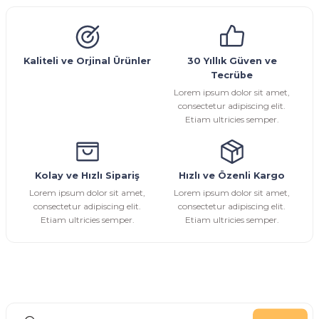
Emniyet Ventili
Çekvalf
Pislik Tutucu
Kompansatör
Kondenstop
Ürün resmi kalitesiz, bozuk veya görüntülenemiyor.
Ürün açıklamasında eksik bilgiler bulunuyor.
Ürün bilgilerinde hatalar bulunuyor.
Kaliteli ve Orjinal Ürünler
30 Yıllık Güven ve
Tecrübe
Ürün fiyatı diğer sitelerden daha pahalı.
Lorem ipsum dolor sit amet,
Bu ürüne benzer farklı alternatifler olmalı.
consectetur adipiscing elit.
Etiam ultricies semper.
Kolay ve Hızlı Sipariş
Hızlı ve Özenli Kargo
Gönder
Lorem ipsum dolor sit amet,
Lorem ipsum dolor sit amet,
consectetur adipiscing elit.
consectetur adipiscing elit.
Etiam ultricies semper.
Etiam ultricies semper.
E-Bülten Aboneliği