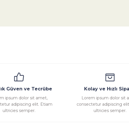
da yetersiz gördüğünüz noktaları öneri formunu kullanarak tarafımıza ile
Bu ürüne ilk yorumu siz yapın!
Yorum Yaz
ana
Emniyet Ventili
Çekvalf
Pislik Tutucu
Komp
llık Güven ve Tecrübe
Kolay ve Hızlı Sipa
m ipsum dolor sit amet,
Lorem ipsum dolor sit 
etur adipiscing elit. Etiam
consectetur adipiscing eli
Gönder
ultricies semper.
ultricies semper.