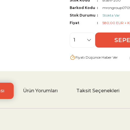
Stok Kodu
BSBV-200
Barkod Kodu
mrcngroup070
Stok Durumu
Stokta Var
Fiyat
580,00 EUR + 
SEPE
Fiyatı Düşünce Haber Ver
sı
Ürün Yorumları
Taksit Seçenekleri