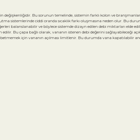
in değişkenliğidir. Bu sorunun temelinde, sistemin farklı kolon ve branşmanlar
ğutma sistemlerinde ciddi oranda sıcaklık farkı oluşmasına neden olur. Bu duru
rleri balanslanabilir ve böylece sistemde dizayn edilen debi miktarları elde edile
dilir. Bu çapa bağlı olarak, vananın istenen debi değerini sağlayabileceği açıkl
etmemek için vananın açılması limitlenir. Bu durumda vana kapatılabilir anc