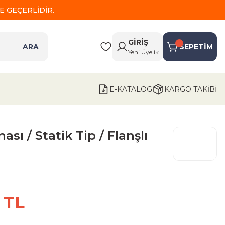
 GEÇERLİDİR.
GİRİŞ
ARA
SEPETİM
Yeni Üyelik
E-KATALOG
KARGO TAKİBİ
sı / Statik Tip / Flanşlı
 TL