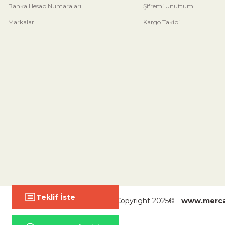
Banka Hesap Numaraları
Şifremi Unuttum
Markalar
Kargo Takibi
Teklif İste
Copyright 2025© -
www.merca