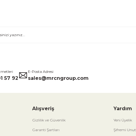
zmetleri
E-Posta Adresi
1 57 92
sales@mrcngroup.com
Alışveriş
Yardım
Gizlilik ve Güvenlik
Yeni Üyelik
Garanti Şartları
Şifremi Unu