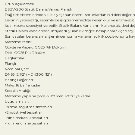
Ürün Açıklaması:
BSBV-200 Statik Balans Vanası Flanşlı
Dağıtım sistemlerinde sıklıkla yaşanan önemli sorunlardan biri debi değerin
Debinin yetersizliği, sistemlerde iş görememezliğe neden olur ve ısıtma-so
kısalmasına sebebiyet verebilir. Statik Balans Vanalarını kullanarak, debi değe
Statik Balans Vanalarında, ihtiyaç duyulan Kv değeri hesaplanarak çap tayin e
Son yapılan balanslama işleminden sonra vananın açıklık pozisyonunu kayb
Malzeme Yapısı:
Gövde ve Kapak: GG25 Pik Döküm
Disk: GG25 Pik Döküm
Bağlantılar:
Flanşlı
Nominal Çap:
DN65 (2 1/2”) – DN300 (12”)
Basınç Değerleri:
Maks. 16 bar’ a kadar
Sıcaklık Aralığı:
Malzeme yapısına göre -20ºC’den 120ºC’ye kadar.
Uygulamalar:
-Isıtma-soğutma sistemleri
-Endüstriyel tesisatlar
-Bina mekanik tesisatları
-İklimlendirme tesisatları