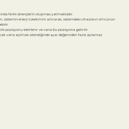
ında farklı dirençlerin oluşması yatmaktadır.
m, sistemin enerji tüketimini artırarak, sistemdeki cihazların ömrünün
bilir.
ık pozisyonu belirlenir ve vana bu pozisyona getirilir.
ak vana açılmak istendiğinde ayar değerinden fazla açılamaz.