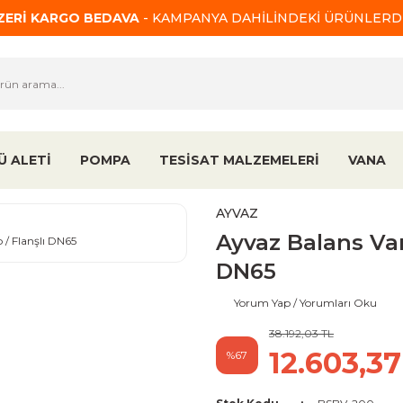
ÜZERİ KARGO BEDAVA
- KAMPANYA DAHİLİNDEKİ ÜRÜNLERDE
Ü ALETİ
POMPA
TESİSAT MALZEMELERİ
VANA
AYVAZ
Ayvaz Balans Vana
DN65
Yorum Yap / Yorumları Oku
38.192,03 TL
12.603,37
%67