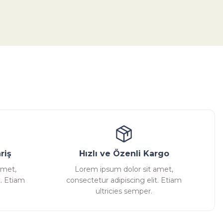
tebilirsiniz.
ansatör
Kondenstop
riş
Hızlı ve Özenli Kargo
amet,
Lorem ipsum dolor sit amet,
t. Etiam
consectetur adipiscing elit. Etiam
ultricies semper.