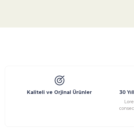
Bu ürünün fiyat bilgisi, resim, ürün açıklamalarında ve diğer konular
Görüş ve önerileriniz için teşekkür ederiz.
Ürün resmi kalitesiz, bozuk veya görüntülenemiyor.
Ürün açıklamasında eksik bilgiler bulunuyor.
Glob Vana
Küresel Vana
Bıçaklı Vana
Kelebek V
Ürün bilgilerinde hatalar bulunuyor.
Ürün fiyatı diğer sitelerden daha pahalı.
Bu ürüne benzer farklı alternatifler olmalı.
Kaliteli ve Orjinal Ürünler
30 Yı
Lore
consect