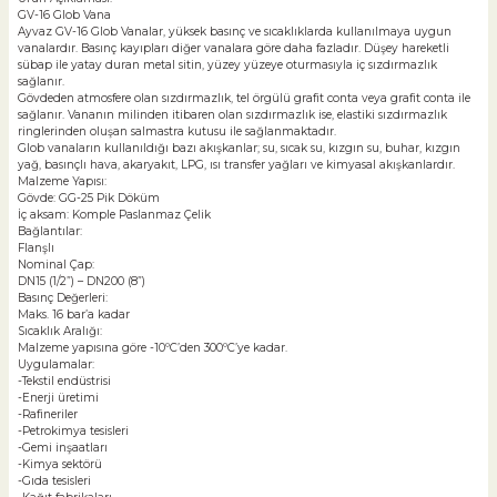
GV-16 Glob Vana
Ayvaz GV-16 Glob Vanalar, yüksek basınç ve sıcaklıklarda kullanılmaya uygun
vanalardır. Basınç kayıpları diğer vanalara göre daha fazladır. Düşey hareketli
sübap ile yatay duran metal sitin, yüzey yüzeye oturmasıyla iç sızdırmazlık
sağlanır.
Gövdeden atmosfere olan sızdırmazlık, tel örgülü grafit conta veya grafit conta ile
sağlanır. Vananın milinden itibaren olan sızdırmazlık ise, elastiki sızdırmazlık
ringlerinden oluşan salmastra kutusu ile sağlanmaktadır.
Glob vanaların kullanıldığı bazı akışkanlar; su, sıcak su, kızgın su, buhar, kızgın
yağ, basınçlı hava, akaryakıt, LPG, ısı transfer yağları ve kimyasal akışkanlardır.
Malzeme Yapısı:
Gövde: GG-25 Pik Döküm
İç aksam: Komple Paslanmaz Çelik
Bağlantılar:
Flanşlı
Nominal Çap:
DN15 (1/2”) – DN200 (8”)
Basınç Değerleri:
Maks. 16 bar’a kadar
Sıcaklık Aralığı:
Malzeme yapısına göre -10ºC’den 300ºC’ye kadar.
Uygulamalar:
-Tekstil endüstrisi
-Enerji üretimi
-Rafineriler
-Petrokimya tesisleri
-Gemi inşaatları
-Kimya sektörü
-Gıda tesisleri