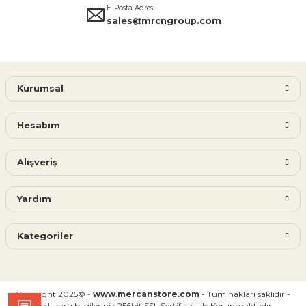
E-Posta Adresi
sales@mrcngroup.com
Kurumsal
Hesabım
Alışveriş
Yardım
Kategoriler
Copyright 2025© -
www.mercanstore.com
- Tüm hakları saklıdır -
Kredi kartı bilgileriniz 256bit SSL Sertifikası ile Korunmaktadır.