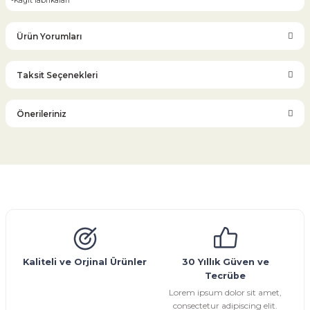
-Kağıt fabrikaları
Ürün Yorumları
Taksit Seçenekleri
Bu ürüne ilk yorumu siz yapın!
Önerileriniz
Yorum Yaz
Bu ürünün fiyat bilgisi, resim, ürün açıklamalarında ve diğer
konularda yetersiz gördüğünüz noktaları öneri formunu
kullanarak tarafımıza iletebilirsiniz.
Görüş ve önerileriniz için teşekkür ederiz.
Glob Vana
Küresel Vana
Bıçaklı Vana
Kelebek Vana
Emniyet Ventili
Çekvalf
Pislik Tutucu
Kompansatör
Kondenstop
Ürün resmi kalitesiz, bozuk veya görüntülenemiyor.
Ürün açıklamasında eksik bilgiler bulunuyor.
Ürün bilgilerinde hatalar bulunuyor.
Kaliteli ve Orjinal Ürünler
30 Yıllık Güven ve
Tecrübe
Ürün fiyatı diğer sitelerden daha pahalı.
Lorem ipsum dolor sit amet,
Bu ürüne benzer farklı alternatifler olmalı.
consectetur adipiscing elit.