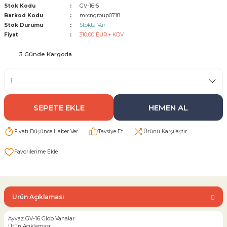
Stok Kodu
GV-16-5
Barkod Kodu
mrcngroup0718
Sarı Çekvalf
Stok Durumu
Stokta Var
Fiyat
310,00 EUR + KDV
ü Vana
Termo Çekvalf
3 Günde Kargoda
KÜRESEL VANA
NÖMATİK VANA
SEPETE EKLE
HEMEN AL
a
Fiyatı Düşünce Haber Ver
Tavsiye Et
Ürünü Karşılaştır
Ürün Açıklaması
Ayvaz GV-16 Glob Vanalar
Ürün Açıklaması: