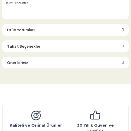
-Tekstil endüstrisi
Ürün Yorumları
Taksit Seçenekleri
Bu ürüne ilk yorumu siz yapın!
Önerileriniz
Yorum Yaz
Bu ürünün fiyat bilgisi, resim, ürün açıklamalarında ve diğer
konularda yetersiz gördüğünüz noktaları öneri formunu
kullanarak tarafımıza iletebilirsiniz.
Görüş ve önerileriniz için teşekkür ederiz.
Glob Vana
Küresel Vana
Bıçaklı Vana
Kelebek Vana
Emniyet Ventili
Çekvalf
Pislik Tutucu
Kompansatör
Kondenstop
Ürün resmi kalitesiz, bozuk veya görüntülenemiyor.
Ürün açıklamasında eksik bilgiler bulunuyor.
Ürün bilgilerinde hatalar bulunuyor.
Kaliteli ve Orjinal Ürünler
30 Yıllık Güven ve