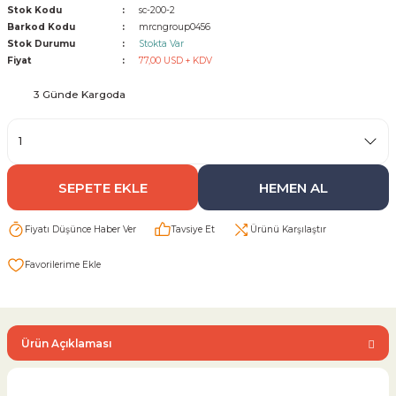
Stok Kodu
sc-200-2
Barkod Kodu
mrcngroup0456
Sarı Çekvalf
Stok Durumu
Stokta Var
Fiyat
77,00 USD + KDV
ü Vana
Termo Çekvalf
3 Günde Kargoda
KÜRESEL VANA
NÖMATİK VANA
SEPETE EKLE
HEMEN AL
a
Fiyatı Düşünce Haber Ver
Tavsiye Et
Ürünü Karşılaştır
Ürün Açıklaması