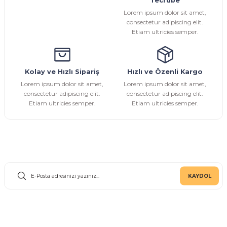
Tecrübe
Ürün fiyatı diğer sitelerden daha pahalı.
Lorem ipsum dolor sit amet,
Bu ürüne benzer farklı alternatifler olmalı.
consectetur adipiscing elit.
Etiam ultricies semper.
Kolay ve Hızlı Sipariş
Hızlı ve Özenli Kargo
Gönder
Lorem ipsum dolor sit amet,
Lorem ipsum dolor sit amet,
consectetur adipiscing elit.
consectetur adipiscing elit.
Etiam ultricies semper.
Etiam ultricies semper.
E-Bülten Aboneliği
KAYDOL