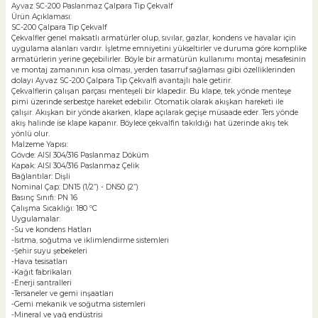
Ayvaz SC-200 Paslanmaz Çalpara Tip Çekvalf
Ürün Açıklaması:
SC-200 Çalpara Tip Çekvalf
Çekvalfler genel maksatlı armatürler olup, sıvılar, gazlar, kondens ve havalar için
uygulama alanları vardır. İşletme emniyetini yükseltirler ve duruma göre komplike
armatürlerin yerine geçebilirler. Böyle bir armatürün kullanımı montaj mesafesinin
ve montaj zamanının kısa olması, yerden tasarruf sağlaması gibi özelliklerinden
dolayı Ayvaz SC-200 Çalpara Tip Çekvalfi avantajlı hale getirir.
Çekvalflerin çalışan parçası menteşeli bir klapedir. Bu klape, tek yönde menteşe
pimi üzerinde serbestçe hareket edebilir. Otomatik olarak akışkan hareketi ile
çalışır. Akışkan bir yönde akarken, klape açılarak geçişe müsaade eder. Ters yönde
akış halinde ise klape kapanır. Böylece çekvalfin takıldığı hat üzerinde akış tek
yönlü olur.
Malzeme Yapısı:
Gövde: AISI 304/316 Paslanmaz Döküm
Kapak: AISI 304/316 Paslanmaz Çelik
Bağlantılar: Dişli
Nominal Çap: DN15 (1/2”) - DN50 (2”)
Basınç Sınıfı: PN 16
Çalışma Sıcaklığı: 180 ºC
Uygulamalar:
-Su ve kondens Hatları
-Isıtma, soğutma ve iklimlendirme sistemleri
-Şehir suyu şebekeleri
-Hava tesisatları
-Kağıt fabrikaları
-Enerji santralleri
-Tersaneler ve gemi inşaatları
-Gemi mekanik ve soğutma sistemleri
-Mineral ve yağ endüstrisi