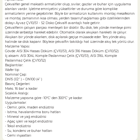
Çekvalfler genel maksatlı armatürler olup, sıvılar, gazlar ve buhar için uygulama
alanları vardır. İşletme emniyetini yükseltirler ve duruma göre komplike
armatürlerin yerine geçebilirler. Böyle bir armatürün kullanımı montaj mesafesinin
ve montaj zamanının kısa olması, yerden tasarruf sağlaması gibi özelliklerinden
dolayı Ayvaz ÇV10/S1 - S2 Disko Çekvalfi avantajlı hale getirir.
Çekvalflerin çalışan parçası menteşeli bir disktir. Bu disk, tek yönde menteşe pimi
üzerinde serbestçe hareket edebilir. Otomatik olarak akışkan hareketi ile çalışır.
Akışkan bir yönde akarken, disk açılarak geçişe müsaade eder. Ters yönde akış
halinde ise disk kapanr. Böylece çekvalfin takıldığı hat üzerinde akış tek yönlü olur.
Malzeme Yapısı:
Gövde: AISI 304 Hassas Döküm (ÇV10/S1), AISI 316 Hassas Döküm (ÇV10/S2)
İç aksam: AISI 304L Komple Paslanmaz Çelik (ÇV10/S1), AISI 316L Komple
Paslanmaz Çelik (ÇV10/S2)
Bağlantılar:
Wafer tip
Nominal Çap:
DN15 (1/2” ) – DN100 (4” )
Basınç Değerleri:
Maks. 16 bar’ a kadar
Sıcaklık Aralığı:
Malzeme yapısına göre -10ºC’ den 300ºC’ ye kadar.
Uygulamalar:
- Demir, çelik, maden endüstrisi
- Isıtma, havalandırma boru hatları
- Mineral ve yağ endüstrisi
- Ağaç işleri ve kağıt endüstrisi
- Teksil endüstrisi
- Su, kondens ve buhar hatları
- Gemi inşaatları