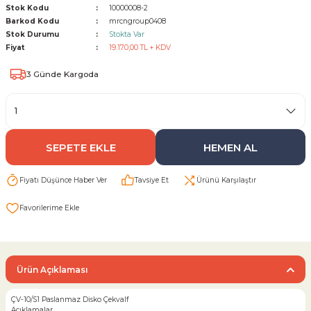
Stok Kodu
10000008-2
Barkod Kodu
mrcngroup0408
Sarı Çekvalf
Stok Durumu
Stokta Var
Fiyat
19.170,00 TL + KDV
ü Vana
Termo Çekvalf
3 Günde Kargoda
KÜRESEL VANA
NÖMATİK VANA
SEPETE EKLE
HEMEN AL
a
Fiyatı Düşünce Haber Ver
Tavsiye Et
Ürünü Karşılaştır
Ürün Açıklaması
ÇV-10/S1 Paslanmaz Disko Çekvalf
Açıklamalar