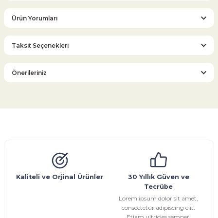
Ürün Yorumları
Taksit Seçenekleri
Bu ürüne ilk yorumu siz yapın!
Önerileriniz
Yorum Yaz
Bu ürünün fiyat bilgisi, resim, ürün açıklamalarında ve diğer
konularda yetersiz gördüğünüz noktaları öneri formunu
kullanarak tarafımıza iletebilirsiniz.
Görüş ve önerileriniz için teşekkür ederiz.
Glob Vana
Küresel Vana
Bıçaklı Vana
Kelebek Vana
Emniyet Ventili
Çekvalf
Pislik Tutucu
Kompansatör
Kondenstop
Ürün resmi kalitesiz, bozuk veya görüntülenemiyor.
Ürün açıklamasında eksik bilgiler bulunuyor.
Ürün bilgilerinde hatalar bulunuyor.
Kaliteli ve Orjinal Ürünler
30 Yıllık Güven ve
Tecrübe
Ürün fiyatı diğer sitelerden daha pahalı.
Lorem ipsum dolor sit amet,
Bu ürüne benzer farklı alternatifler olmalı.
consectetur adipiscing elit.
Etiam ultricies semper.