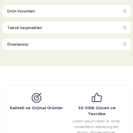
Ürün Yorumları
Taksit Seçenekleri
Bu ürüne ilk yorumu siz yapın!
Önerileriniz
Yorum Yaz
Bu ürünün fiyat bilgisi, resim, ürün açıklamalarında ve diğer
konularda yetersiz gördüğünüz noktaları öneri formunu
kullanarak tarafımıza iletebilirsiniz.
Görüş ve önerileriniz için teşekkür ederiz.
Glob Vana
Küresel Vana
Bıçaklı Vana
Kelebek Vana
Emniyet Ventili
Çekvalf
Pislik Tutucu
Kompansatör
Kondenstop
Ürün resmi kalitesiz, bozuk veya görüntülenemiyor.
Ürün açıklamasında eksik bilgiler bulunuyor.
Ürün bilgilerinde hatalar bulunuyor.
Kaliteli ve Orjinal Ürünler
30 Yıllık Güven ve
Tecrübe
Ürün fiyatı diğer sitelerden daha pahalı.
Lorem ipsum dolor sit amet,
Bu ürüne benzer farklı alternatifler olmalı.
consectetur adipiscing elit.
Etiam ultricies semper.