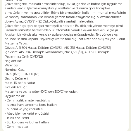
Çekvalfler genel maksatlı armatürler olup, sıvılar, gazlar ve buhar için uygulama
alanları vardır. İşletme emniyetini yükseltirler ve duruma göre komplike
armatürlerin yerine geçebilirler. Böyle bir armatürün kullanımı montaj mesafesinin
ve montaj zamanının kısa olması, yerden tasarruf sağlaması gibi özelliklerinden
dolayı Ayvaz ÇV10/S1 - S2 Disko Çekvalfi avantajlı hale getirir.
Çekvalflerin çalışan parçası menteşeli bir disktir. Bu disk, tek yönde menteşe pimi
üzerinde serbestçe hareket edebilir. Otomatik olarak akışkan hareketi ile çalışır.
Akışkan bir yönde akarken, disk açılarak geçişe müsaade eder. Ters yönde akış
halinde ise disk kapanr. Böylece çekvalfin takıldığı hat üzerinde akış tek yönlü olur.
Malzeme Yapısı:
Gövde: AISI 304 Hassas Döküm (ÇV10/S1), AISI 316 Hassas Döküm (ÇV10/S2)
İç aksam: AISI 304L Komple Paslanmaz Çelik (ÇV10/S1), AISI 316L Komple
Paslanmaz Çelik (ÇV10/S2)
Bağlantılar:
Wafer tip
Nominal Çap:
DN15 (1/2” ) – DN100 (4” )
Basınç Değerleri:
Maks. 16 bar’ a kadar
Sıcaklık Aralığı:
Malzeme yapısına göre -10ºC’ den 300ºC’ ye kadar.
Uygulamalar:
- Demir, çelik, maden endüstrisi
- Isıtma, havalandırma boru hatları
- Mineral ve yağ endüstrisi
- Ağaç işleri ve kağıt endüstrisi
- Teksil endüstrisi
- Su, kondens ve buhar hatları
- Gemi inşaatları