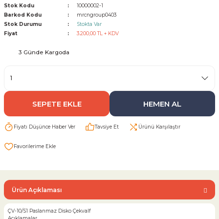
Stok Kodu
10000002-1
Barkod Kodu
mrcngroup0403
Sarı Çekvalf
Stok Durumu
Stokta Var
Fiyat
3.200,00 TL + KDV
ü Vana
Termo Çekvalf
3 Günde Kargoda
KÜRESEL VANA
NÖMATİK VANA
SEPETE EKLE
HEMEN AL
a
Fiyatı Düşünce Haber Ver
Tavsiye Et
Ürünü Karşılaştır
Ürün Açıklaması
ÇV-10/S1 Paslanmaz Disko Çekvalf
Açıklamalar