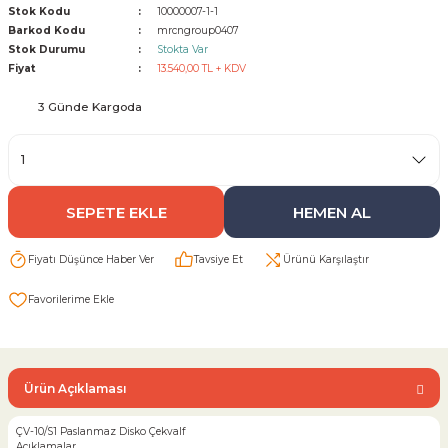
Stok Kodu
10000007-1-1
Barkod Kodu
mrcngroup0407
Sarı Çekvalf
Stok Durumu
Stokta Var
Fiyat
13.540,00 TL + KDV
ü Vana
Termo Çekvalf
3 Günde Kargoda
KÜRESEL VANA
NÖMATİK VANA
SEPETE EKLE
HEMEN AL
a
Fiyatı Düşünce Haber Ver
Tavsiye Et
Ürünü Karşılaştır
Ürün Açıklaması
ÇV-10/S1 Paslanmaz Disko Çekvalf
Açıklamalar