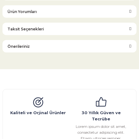
Ürün Yorumları
Taksit Seçenekleri
Bu ürüne ilk yorumu siz yapın!
Önerileriniz
Yorum Yaz
Bu ürünün fiyat bilgisi, resim, ürün açıklamalarında ve diğer
konularda yetersiz gördüğünüz noktaları öneri formunu
kullanarak tarafımıza iletebilirsiniz.
Görüş ve önerileriniz için teşekkür ederiz.
Glob Vana
Küresel Vana
Bıçaklı Vana
Kelebek Vana
Emniyet Ventili
Çekvalf
Pislik Tutucu
Kompansatör
Kondenstop
Ürün resmi kalitesiz, bozuk veya görüntülenemiyor.
Ürün açıklamasında eksik bilgiler bulunuyor.
Ürün bilgilerinde hatalar bulunuyor.
Kaliteli ve Orjinal Ürünler
30 Yıllık Güven ve
Tecrübe
Ürün fiyatı diğer sitelerden daha pahalı.
Lorem ipsum dolor sit amet,
Bu ürüne benzer farklı alternatifler olmalı.
consectetur adipiscing elit.
Etiam ultricies semper.