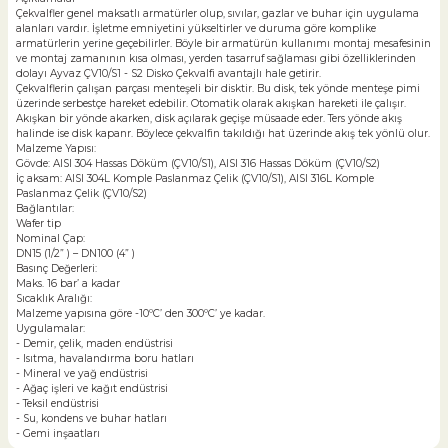
Çekvalfler genel maksatlı armatürler olup, sıvılar, gazlar ve buhar için uygulama
alanları vardır. İşletme emniyetini yükseltirler ve duruma göre komplike
armatürlerin yerine geçebilirler. Böyle bir armatürün kullanımı montaj mesafesinin
ve montaj zamanının kısa olması, yerden tasarruf sağlaması gibi özelliklerinden
dolayı Ayvaz ÇV10/S1 - S2 Disko Çekvalfi avantajlı hale getirir.
Çekvalflerin çalışan parçası menteşeli bir disktir. Bu disk, tek yönde menteşe pimi
üzerinde serbestçe hareket edebilir. Otomatik olarak akışkan hareketi ile çalışır.
Akışkan bir yönde akarken, disk açılarak geçişe müsaade eder. Ters yönde akış
halinde ise disk kapanr. Böylece çekvalfin takıldığı hat üzerinde akış tek yönlü olur.
Malzeme Yapısı:
Gövde: AISI 304 Hassas Döküm (ÇV10/S1), AISI 316 Hassas Döküm (ÇV10/S2)
İç aksam: AISI 304L Komple Paslanmaz Çelik (ÇV10/S1), AISI 316L Komple
Paslanmaz Çelik (ÇV10/S2)
Bağlantılar:
Wafer tip
Nominal Çap:
DN15 (1/2” ) – DN100 (4” )
Basınç Değerleri:
Maks. 16 bar’ a kadar
Sıcaklık Aralığı:
Malzeme yapısına göre -10ºC’ den 300ºC’ ye kadar.
Uygulamalar:
- Demir, çelik, maden endüstrisi
- Isıtma, havalandırma boru hatları
- Mineral ve yağ endüstrisi
- Ağaç işleri ve kağıt endüstrisi
- Teksil endüstrisi
- Su, kondens ve buhar hatları
- Gemi inşaatları