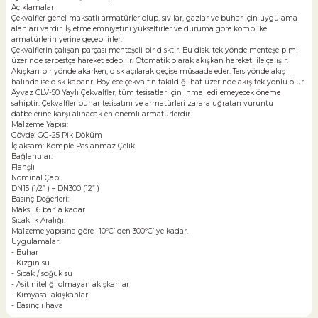
Açıklamalar
Çekvalfler genel maksatlı armatürler olup, sıvılar, gazlar ve buhar için uygulama
alanları vardır. İşletme emniyetini yükseltirler ve duruma göre komplike
armatürlerin yerine geçebilirler.
Çekvalflerin çalışan parçası menteşeli bir disktir. Bu disk, tek yönde menteşe pimi
üzerinde serbestçe hareket edebilir. Otomatik olarak akışkan hareketi ile çalışır.
Akışkan bir yönde akarken, disk açılarak geçişe müsaade eder. Ters yönde akış
halinde ise disk kapanr. Böylece çekvalfin takıldığı hat üzerinde akış tek yönlü olur.
Ayvaz CLV-50 Yaylı Çekvalfler, tüm tesisatlar için ihmal edilemeyecek öneme
sahiptir. Çekvalfler buhar tesisatını ve armatürleri zarara uğratan vuruntu
datbelerine karşı alınacak en önemli armatürlerdir.
Malzeme Yapısı:
Gövde: GG-25 Pik Döküm
İç aksam: Komple Paslanmaz Çelik
Bağlantılar:
Flanşlı
Nominal Çap:
DN15 (1/2” ) – DN300 (12” )
Basınç Değerleri:
Maks. 16 bar’ a kadar
Sıcaklık Aralığı:
Malzeme yapısına göre -10ºC’ den 300ºC’ ye kadar.
Uygulamalar:
- Buhar
- Kızgın su
- Sıcak / soğuk su
- Asit niteliği olmayan akışkanlar
- Kimyasal akışkanlar
- Basınçlı hava