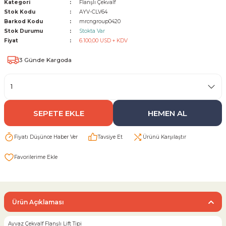
Kategori
Flanşlı Çekvalf
Stok Kodu
AYV-CLV64
Barkod Kodu
mrcngroup0420
Sarı Çekvalf
Stok Durumu
Stokta Var
Fiyat
6.100,00 USD + KDV
ü Vana
Termo Çekvalf
3 Günde Kargoda
KÜRESEL VANA
NÖMATİK VANA
SEPETE EKLE
HEMEN AL
a
Fiyatı Düşünce Haber Ver
Tavsiye Et
Ürünü Karşılaştır
Ürün Açıklaması
Ayvaz Çekvalf Flanşlı Lift Tipi