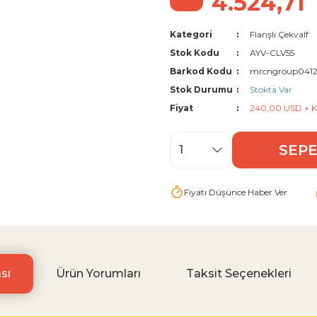
4.524,71
Kategori
Flanşlı Çekvalf
Stok Kodu
AYV-CLV55
Barkod Kodu
mrcngroup041
Stok Durumu
Stokta Var
Fiyat
240,00 USD + 
SEPE
Fiyatı Düşünce Haber Ver
sı
Ürün Yorumları
Taksit Seçenekleri