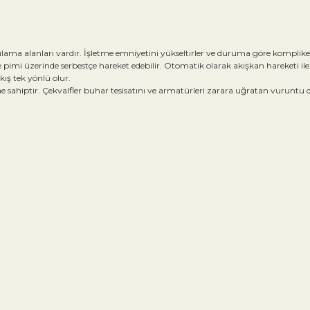
ulama alanları vardır. İşletme emniyetini yükseltirler ve duruma göre komplike 
e pimi üzerinde serbestçe hareket edebilir. Otomatik olarak akışkan hareketi ile
kış tek yönlü olur.
 sahiptir. Çekvalfler buhar tesisatını ve armatürleri zarara uğratan vuruntu d