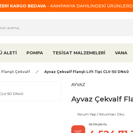
ÜZERİ KARGO BEDAVA
- KAMPANYA DAHİLİNDEKİ ÜRÜNLERDE
Ü ALETİ
POMPA
TESİSAT MALZEMELERİ
VANA
Flanşlı Çekvalf
Ayvaz Çekvalf Flanşlı Lift Tipi CLV-50 DN40
AYVAZ
Ayvaz Çekvalf Fl
Yorum Yap / Yorumları Oku
13.711,25 TL
%67