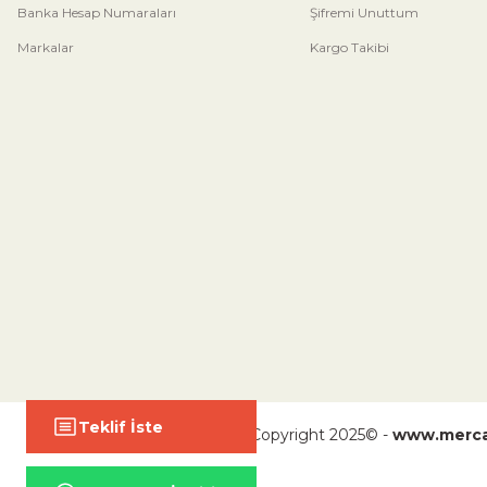
Banka Hesap Numaraları
Şifremi Unuttum
Markalar
Kargo Takibi
Teklif İste
Copyright 2025© -
www.merca