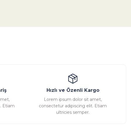
tebilirsiniz.
ansatör
Kondenstop
riş
Hızlı ve Özenli Kargo
amet,
Lorem ipsum dolor sit amet,
t. Etiam
consectetur adipiscing elit. Etiam
ultricies semper.