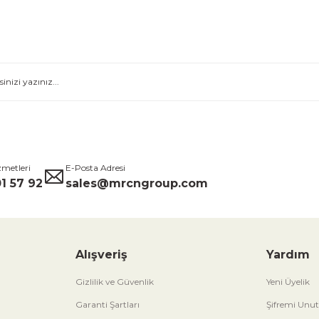
zmetleri
E-Posta Adresi
1 57 92
sales@mrcngroup.com
Alışveriş
Yardım
Gizlilik ve Güvenlik
Yeni Üyelik
Garanti Şartları
Şifremi Unu