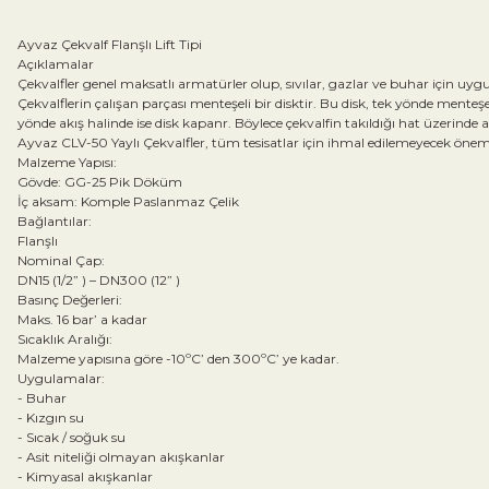
Ayvaz Çekvalf Flanşlı Lift Tipi
Açıklamalar
Çekvalfler genel maksatlı armatürler olup, sıvılar, gazlar ve buhar için uyg
Çekvalflerin çalışan parçası menteşeli bir disktir. Bu disk, tek yönde menteş
yönde akış halinde ise disk kapanr. Böylece çekvalfin takıldığı hat üzerinde a
Ayvaz CLV-50 Yaylı Çekvalfler, tüm tesisatlar için ihmal edilemeyecek öneme
Malzeme Yapısı:
Gövde: GG-25 Pik Döküm
İç aksam: Komple Paslanmaz Çelik
Bağlantılar:
Flanşlı
Nominal Çap:
DN15 (1/2” ) – DN300 (12” )
Basınç Değerleri:
Maks. 16 bar’ a kadar
Sıcaklık Aralığı:
Malzeme yapısına göre -10ºC’ den 300ºC’ ye kadar.
Uygulamalar:
- Buhar
- Kızgın su
- Sıcak / soğuk su
- Asit niteliği olmayan akışkanlar
- Kimyasal akışkanlar