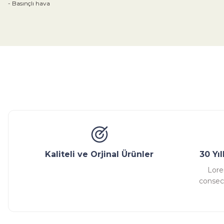
- Basınçlı hava
Bu ürünün fiyat bilgisi, resim, ürün açıklamalarında ve diğer konular
Görüş ve önerileriniz için teşekkür ederiz.
Ürün resmi kalitesiz, bozuk veya görüntülenemiyor.
Ürün açıklamasında eksik bilgiler bulunuyor.
Glob Vana
Küresel Vana
Bıçaklı Vana
Kelebek V
Ürün bilgilerinde hatalar bulunuyor.
Ürün fiyatı diğer sitelerden daha pahalı.
Bu ürüne benzer farklı alternatifler olmalı.
Kaliteli ve Orjinal Ürünler
30 Yı
Lore
consect