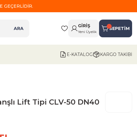
 GEÇERLİDİR.
GİRİŞ
ARA
SEPETİM
Yeni Üyelik
E-KATALOG
KARGO TAKİBİ
anşlı Lift Tipi CLV-50 DN40