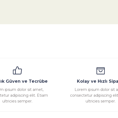
da yetersiz gördüğünüz noktaları öneri formunu kullanarak tarafımıza ile
Bu ürüne ilk yorumu siz yapın!
Yorum Yaz
ana
Emniyet Ventili
Çekvalf
Pislik Tutucu
Komp
llık Güven ve Tecrübe
Kolay ve Hızlı Sipa
m ipsum dolor sit amet,
Lorem ipsum dolor sit 
etur adipiscing elit. Etiam
consectetur adipiscing eli
Gönder
ultricies semper.
ultricies semper.