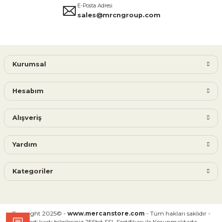
E-Posta Adresi
sales@mrcngroup.com
Kurumsal
Hesabım
Alışveriş
Yardım
Kategoriler
Copyright 2025© -
www.mercanstore.com
- Tüm hakları saklıdır -
Kredi kartı bilgileriniz 256bit SSL Sertifikası ile Korunmaktadır.