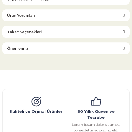
- Su, kondens ve buhar hatları
Ürün Yorumları
Taksit Seçenekleri
Bu ürüne ilk yorumu siz yapın!
Önerileriniz
Yorum Yaz
Bu ürünün fiyat bilgisi, resim, ürün açıklamalarında ve diğer
konularda yetersiz gördüğünüz noktaları öneri formunu
kullanarak tarafımıza iletebilirsiniz.
Görüş ve önerileriniz için teşekkür ederiz.
Glob Vana
Küresel Vana
Bıçaklı Vana
Kelebek Vana
Emniyet Ventili
Çekvalf
Pislik Tutucu
Kompansatör
Kondenstop
Ürün resmi kalitesiz, bozuk veya görüntülenemiyor.
Ürün açıklamasında eksik bilgiler bulunuyor.
Ürün bilgilerinde hatalar bulunuyor.
Kaliteli ve Orjinal Ürünler
30 Yıllık Güven ve
Tecrübe
Ürün fiyatı diğer sitelerden daha pahalı.
Lorem ipsum dolor sit amet,
Bu ürüne benzer farklı alternatifler olmalı.
consectetur adipiscing elit.