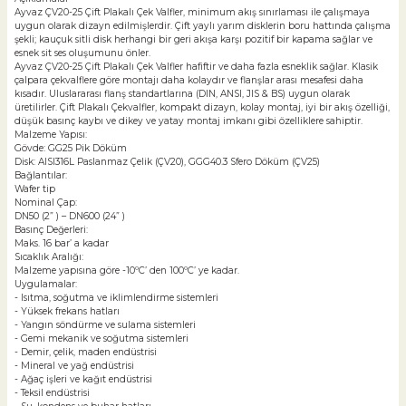
Ayvaz ÇV20-25 Çift Plakalı Çek Valfler, minimum akış sınırlaması ile çalışmaya
uygun olarak dizayn edilmişlerdir. Çift yaylı yarım disklerin boru hattında çalışma
şekli; kauçuk sitli disk herhangi bir geri akışa karşı pozitif bir kapama sağlar ve
esnek sit ses oluşumunu önler.
Ayvaz ÇV20-25 Çift Plakalı Çek Valfler hafiftir ve daha fazla esneklik sağlar. Klasik
çalpara çekvalflere göre montajı daha kolaydır ve flanşlar arası mesafesi daha
kısadır. Uluslararası flanş standartlarına (DIN, ANSI, JIS & BS) uygun olarak
üretilirler. Çift Plakalı Çekvalfler, kompakt dizayn, kolay montaj, iyi bir akış özelliği,
düşük basınç kaybı ve dikey ve yatay montaj imkanı gibi özelliklere sahiptir.
Malzeme Yapısı:
Gövde: GG25 Pik Döküm
Disk: AISI316L Paslanmaz Çelik (ÇV20), GGG40.3 Sfero Döküm (ÇV25)
Bağlantılar:
Wafer tip
Nominal Çap:
DN50 (2” ) – DN600 (24” )
Basınç Değerleri:
Maks. 16 bar’ a kadar
Sıcaklık Aralığı:
Malzeme yapısına göre -10ºC’ den 100ºC’ ye kadar.
Uygulamalar:
- Isıtma, soğutma ve iklimlendirme sistemleri
- Yüksek frekans hatları
- Yangın söndürme ve sulama sistemleri
- Gemi mekanik ve soğutma sistemleri
- Demir, çelik, maden endüstrisi
- Mineral ve yağ endüstrisi
- Ağaç işleri ve kağıt endüstrisi
- Teksil endüstrisi