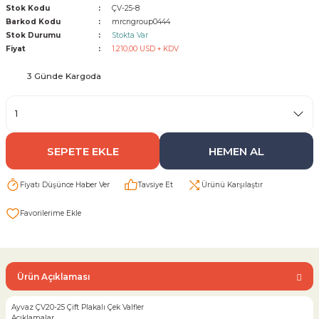
Stok Kodu
ÇV-25-8
Barkod Kodu
mrcngroup0444
Sarı Çekvalf
Stok Durumu
Stokta Var
Fiyat
1.210,00 USD + KDV
ü Vana
Termo Çekvalf
3 Günde Kargoda
KÜRESEL VANA
NÖMATİK VANA
SEPETE EKLE
HEMEN AL
a
Fiyatı Düşünce Haber Ver
Tavsiye Et
Ürünü Karşılaştır
Ürün Açıklaması
Ayvaz ÇV20-25 Çift Plakalı Çek Valfler
Açıklamalar