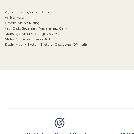
Ayvaz Disco Çekvalf Pirinç
Açıklamalar
Gövde: MS 58 Pirinç
Yay, Disk, Segman: Paslanmaz Çelik
Maks. Çalışma Sıcaklığı: 250 °C
Maks. Çalışma Basıncı: 16 bar
Sızdırmazlık: Metal - Metale (Opsiyonel O'ringli)
Bu ürünün fiyat bilgisi, resim, ürün açıklamalarında ve diğer konular
Görüş ve önerileriniz için teşekkür ederiz.
Ürün resmi kalitesiz, bozuk veya görüntülenemiyor.
Ürün açıklamasında eksik bilgiler bulunuyor.
Glob Vana
Küresel Vana
Bıçaklı Vana
Kelebek V
Ürün bilgilerinde hatalar bulunuyor.
Ürün fiyatı diğer sitelerden daha pahalı.
Bu ürüne benzer farklı alternatifler olmalı.