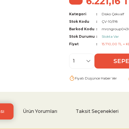
6.221,16 
Kategori
Disko Çekvalf
Stok Kodu
ÇV-10/P8
Barkod Kodu
mrcngroup043
Stok Durumu
Stokta Var
Fiyat
15.710,00 TL + 
SEPE
Fiyatı Düşünce Haber Ver
sı
Ürün Yorumları
Taksit Seçenekleri