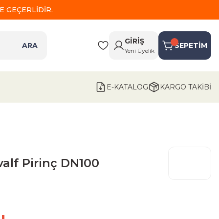
 GEÇERLİDİR.
GİRİŞ
ARA
SEPETİM
Yeni Üyelik
E-KATALOG
KARGO TAKİBİ
alf Pirinç DN100