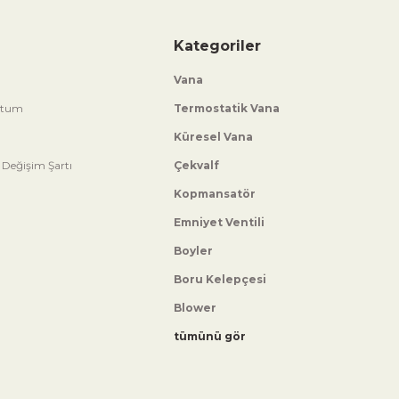
Kategoriler
Vana
ttum
Termostatik Vana
Küresel Vana
 Değişim Şartı
Çekvalf
Kopmansatör
Emniyet Ventili
Boyler
Boru Kelepçesi
Blower
tümünü gör