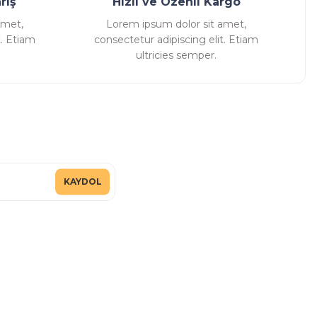
riş
Hızlı ve Özenli Kargo
amet,
Lorem ipsum dolor sit amet,
t. Etiam
consectetur adipiscing elit. Etiam
ultricies semper.
KAYDOL