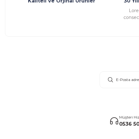
Kaliteli ve Orjinal Ürünler
30 Yı
Lore
consect
E-Bülten Aboneliği
Müşteri Hi
0536 50