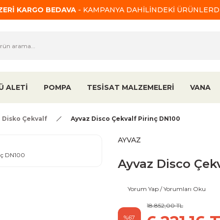
ÜZERİ KARGO BEDAVA
- KAMPANYA DAHİLİNDEKİ ÜRÜNLERDE
Ü ALETİ
POMPA
TESİSAT MALZEMELERİ
VANA
Disko Çekvalf
Ayvaz Disco Çekvalf Pirinç DN100
AYVAZ
Ayvaz Disco Çekv
Yorum Yap / Yorumları Oku
18.852,00 TL
%67