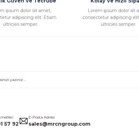
llık Güven ve Tecrübe
Kolay ve Hızlı Sipa
m ipsum dolor sit amet,
Lorem ipsum dolor sit 
etur adipiscing elit. Etiam
consectetur adipiscing eli
Gönder
ultricies semper.
ultricies semper.
zmetleri
E-Posta Adresi
1 57 92
sales@mrcngroup.com