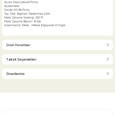
Ayvaz Disco Çekvalf Pirinç
Açıklamalar
Gövde: MS 58 Pirinç
Yay, Disk, Segman: Paslanmaz Çelik
Maks. Çalışma Sıcaklığı: 250 °C
Maks. Çalışma Basıncı: 16 bar
Sızdırmazlık: Metal - Metale (Opsiyonel O'ringli)
Ürün Yorumları
Taksit Seçenekleri
Bu ürüne ilk yorumu siz yapın!
Önerileriniz
Yorum Yaz
Bu ürünün fiyat bilgisi, resim, ürün açıklamalarında ve diğer
konularda yetersiz gördüğünüz noktaları öneri formunu
kullanarak tarafımıza iletebilirsiniz.
Görüş ve önerileriniz için teşekkür ederiz.
Glob Vana
Küresel Vana
Bıçaklı Vana
Kelebek Vana
Emniyet Ventili
Çekvalf
Pislik Tutucu
Kompansatör
Kondenstop
Ürün resmi kalitesiz, bozuk veya görüntülenemiyor.