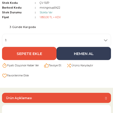
Stok Kodu
ÇV-10/P
Barkod Kodu
mrcngroup0422
Sarı Çekvalf
Stok Durumu
Stokta Var
Fiyat
1.850,00 TL + KDV
ü Vana
Termo Çekvalf
3 Günde Kargoda
KÜRESEL VANA
NÖMATİK VANA
SEPETE EKLE
HEMEN AL
a
Fiyatı Düşünce Haber Ver
Tavsiye Et
Ürünü Karşılaştır
Ürün Açıklaması