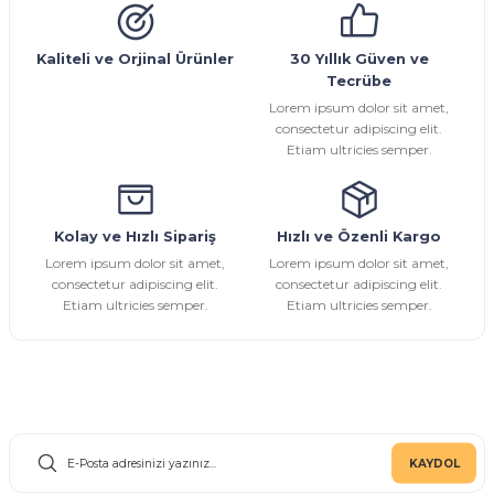
Ürün açıklamasında eksik bilgiler bulunuyor.
Ürün bilgilerinde hatalar bulunuyor.
Kaliteli ve Orjinal Ürünler
30 Yıllık Güven ve
Tecrübe
Ürün fiyatı diğer sitelerden daha pahalı.
Lorem ipsum dolor sit amet,
Bu ürüne benzer farklı alternatifler olmalı.
consectetur adipiscing elit.
Etiam ultricies semper.
Kolay ve Hızlı Sipariş
Hızlı ve Özenli Kargo
Gönder
Lorem ipsum dolor sit amet,
Lorem ipsum dolor sit amet,
consectetur adipiscing elit.
consectetur adipiscing elit.
Etiam ultricies semper.
Etiam ultricies semper.
E-Bülten Aboneliği
KAYDOL