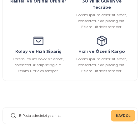
Kaliteli ve Orjinal Ürünler
30 Yıllık Güven ve
Tecrübe
Ürün fiyatı diğer sitelerden daha pahalı.
Lorem ipsum dolor sit amet,
Bu ürüne benzer farklı alternatifler olmalı.
consectetur adipiscing elit.
Etiam ultricies semper.
Kolay ve Hızlı Sipariş
Hızlı ve Özenli Kargo
Gönder
Lorem ipsum dolor sit amet,
Lorem ipsum dolor sit amet,
consectetur adipiscing elit.
consectetur adipiscing elit.
Etiam ultricies semper.
Etiam ultricies semper.
E-Bülten Aboneliği
KAYDOL