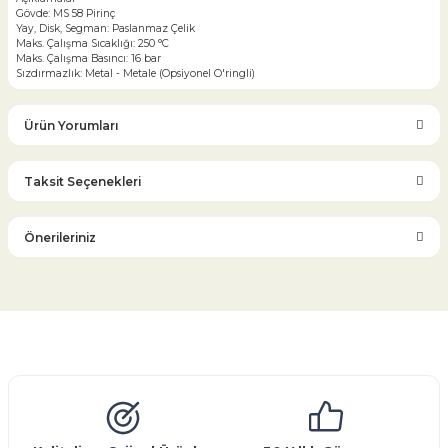
Gövde: MS 58 Pirinç
Yay, Disk, Segman: Paslanmaz Çelik
Maks. Çalışma Sıcaklığı: 250 °C
Maks. Çalışma Basıncı: 16 bar
Sızdırmazlık: Metal - Metale (Opsiyonel O'ringli)
Ürün Yorumları
Taksit Seçenekleri
Bu ürüne ilk yorumu siz yapın!
Önerileriniz
Yorum Yaz
Bu ürünün fiyat bilgisi, resim, ürün açıklamalarında ve diğer
konularda yetersiz gördüğünüz noktaları öneri formunu
kullanarak tarafımıza iletebilirsiniz.
Görüş ve önerileriniz için teşekkür ederiz.
Glob Vana
Küresel Vana
Bıçaklı Vana
Kelebek Vana
Emniyet Ventili
Çekvalf
Pislik Tutucu
Kompansatör
Kondenstop
Ürün resmi kalitesiz, bozuk veya görüntülenemiyor.
Ürün açıklamasında eksik bilgiler bulunuyor.
Ürün bilgilerinde hatalar bulunuyor.