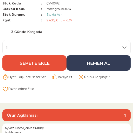
Stok Kodu
ÇV-10/P2
Barkod Kodu
mrcngroup0424
Sarı Çekvalf
Stok Durumu
Stokta Var
Fiyat
2.430,00 TL + KDV
ü Vana
Termo Çekvalf
3 Günde Kargoda
KÜRESEL VANA
NÖMATİK VANA
SEPETE EKLE
HEMEN AL
a
Fiyatı Düşünce Haber Ver
Tavsiye Et
Ürünü Karşılaştır
Ürün Açıklaması
Ayvaz Disco Çekvalf Pirinç
Açıklamalar