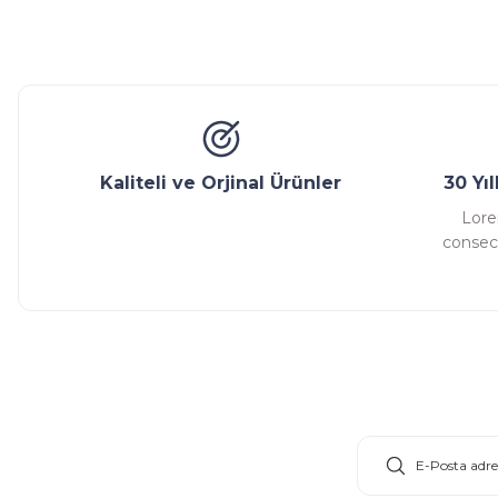
Ürün açıklamasında eksik bilgiler bulunuyor.
Glob Vana
Küresel Vana
Bıçaklı Vana
Kelebek V
Ürün bilgilerinde hatalar bulunuyor.
Ürün fiyatı diğer sitelerden daha pahalı.
Bu ürüne benzer farklı alternatifler olmalı.
Kaliteli ve Orjinal Ürünler
30 Yı
Lore
consect
E-Bülten Aboneliği