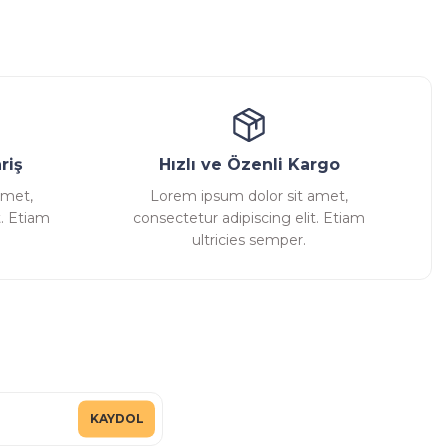
ansatör
Kondenstop
riş
Hızlı ve Özenli Kargo
amet,
Lorem ipsum dolor sit amet,
t. Etiam
consectetur adipiscing elit. Etiam
ultricies semper.
KAYDOL