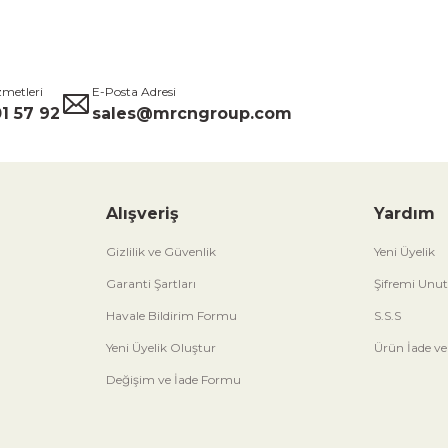
zmetleri
E-Posta Adresi
1 57 92
sales@mrcngroup.com
Alışveriş
Yardım
Gizlilik ve Güvenlik
Yeni Üyelik
Garanti Şartları
Şifremi Unu
Havale Bildirim Formu
S.S.S
Yeni Üyelik Oluştur
Ürün İade ve
Değişim ve İade Formu