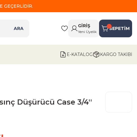
 GEÇERLİDİR.
GİRİŞ
ARA
SEPETİM
Yeni Üyelik
E-KATALOG
KARGO TAKİBİ
sınç Düşürücü Case 3/4''