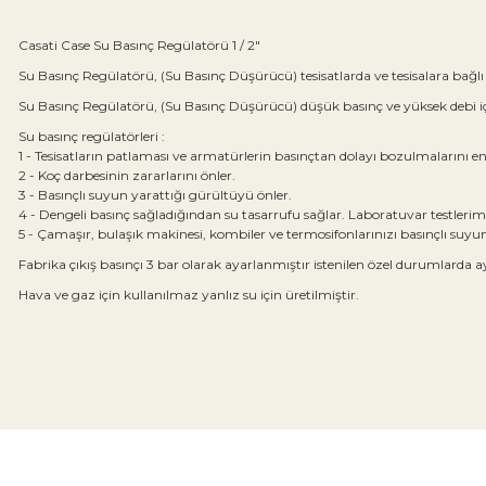
Casati Case Su Basınç Regülatörü 1 / 2"
Su Basınç Regülatörü, (Su Basınç Düşürücü) tesisatlarda ve tesisalara bağlı 
Su Basınç Regülatörü, (Su Basınç Düşürücü) düşük basınç ve yüksek debi içi
Su basınç regülatörleri :
1 - Tesisatların patlaması ve armatürlerin basınçtan dolayı bozulmalarını en
2 - Koç darbesinin zararlarını önler.
3 - Basınçlı suyun yarattığı gürültüyü önler.
4 - Dengeli basınç sağladığından su tasarrufu sağlar. Laboratuvar testle
5 - Çamaşır, bulaşık makinesi, kombiler ve termosifonlarınızı basınçlı suyun 
Fabrika çıkış basınçı 3 bar olarak ayarlanmıştır istenilen özel durumlarda 
Hava ve gaz için kullanılmaz yanlız su için üretilmiştir.
Bu ürünün fiyat bilgisi, resim, ürün açıklamalarında ve diğer konular
Görüş ve önerileriniz için teşekkür ederiz.
Ürün resmi kalitesiz, bozuk veya görüntülenemiyor.