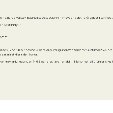
cihazlarda yüksek basınçlı sebeke sularının meydana getirdiği şiddetli tahribatl
n üretilmiştir.
geller.
rimizde 7,8 barlık bir basıncı 3 bara düşürdüğümüzde toplam tüketimde %25 or
zararlı etkilerinden korur.
ayar mekanizmasından 1- 6,5 bar arası ayarlanabilir. Manometreli ürünler çıkış 
da yetersiz gördüğünüz noktaları öneri formunu kullanarak tarafımıza ile
Bu ürüne ilk yorumu siz yapın!