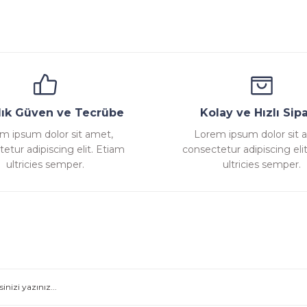
Yorum Yaz
ana
Emniyet Ventili
Çekvalf
Pislik Tutucu
Komp
llık Güven ve Tecrübe
Kolay ve Hızlı Sipa
m ipsum dolor sit amet,
Lorem ipsum dolor sit 
etur adipiscing elit. Etiam
consectetur adipiscing eli
Gönder
ultricies semper.
ultricies semper.