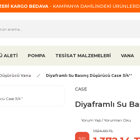
ÜZERİ KARGO BEDAVA
- KAMPANYA DAHİLİNDEKİ ÜRÜNLERDE
Ü ALETİ
POMPA
TESİSAT MALZEMELERİ
VANA
 Düşürücü Vana
Diyaframlı Su Basınç Düşürücü Case 3/4''
CASE
Diyaframlı Su Ba
Yorum Yap / Yorumları Oku
1.524,60 TL
%10