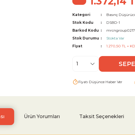
1.372,14 
Kategori
Basınç Düşürüc
Stok Kodu
DSBD-1
Barkod Kodu
mrcngroup0217
Stok Durumu
Stokta Var
Fiyat
1.270,50 TL + K
SEPE
Fiyatı Düşünce Haber Ver
sı
Ürün Yorumları
Taksit Seçenekleri