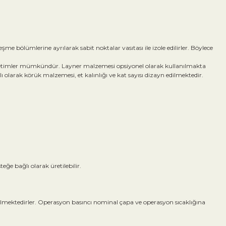
 bölümlerine ayrılarak sabit noktalar vasıtası ile izole edilirler. Böylece
l üretimler mümkündür. Layner malzemesi opsiyonel olarak kullanılmakta
olarak körük malzemesi, et kalınlığı ve kat sayısı dizayn edilmektedir.
ğe bağlı olarak üretilebilir.
dilmektedirler. Operasyon basıncı nominal çapa ve operasyon sıcaklığına