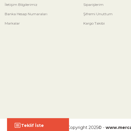
İletişim Bilgilerimiz
Siparişlerim
Banka Hesap Numaraları
Şifremi Unuttum
Markalar
Kargo Takibi
Teklif İste
Copyright 2025© -
www.merca