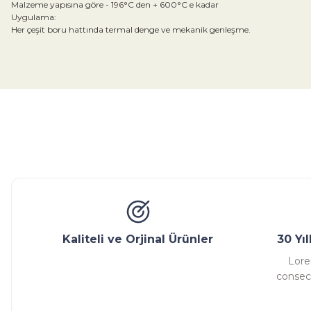
Malzeme yapısına göre - 196°C den + 600°C e kadar
Uygulama:
Her çeşit boru hattında termal denge ve mekanik genleşme.
Bu ürünün fiyat bilgisi, resim, ürün açıklamalarında ve diğer konular
Görüş ve önerileriniz için teşekkür ederiz.
Ürün resmi kalitesiz, bozuk veya görüntülenemiyor.
Ürün açıklamasında eksik bilgiler bulunuyor.
Glob Vana
Küresel Vana
Bıçaklı Vana
Kelebek V
Ürün bilgilerinde hatalar bulunuyor.
Ürün fiyatı diğer sitelerden daha pahalı.
Bu ürüne benzer farklı alternatifler olmalı.
Kaliteli ve Orjinal Ürünler
30 Yı
Lore
consect