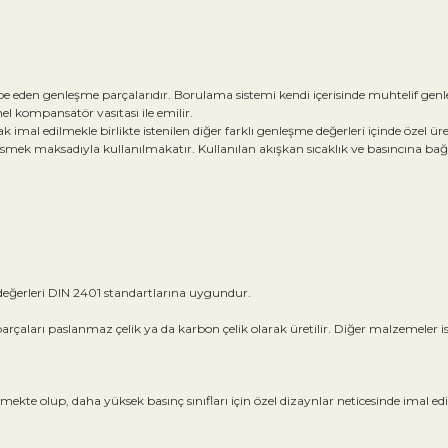
eden genleşme parçalarıdır. Borulama sistemi kendi içerisinde muhtelif genleşme
el kompansatör vasıtası ile emilir.
imal edilmekle birlikte istenilen diğer farklı genleşme değerleri içinde öze
mek maksadıyla kullanılmakatır. Kullanılan akışkan sıcaklık ve basıncına bağlı 
 değerleri DIN 2401 standartlarına uygundur.
çaları paslanmaz çelik ya da karbon çelik olarak üretilir. Diğer malzemeler iste
ekte olup, daha yüksek basınç sınıfları için özel dizaynlar neticesinde imal e