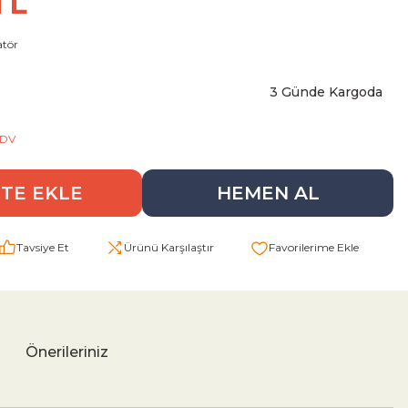
TL
tör
3 Günde Kargoda
9
KDV
TE EKLE
HEMEN AL
Tavsiye Et
Ürünü Karşılaştır
Önerileriniz