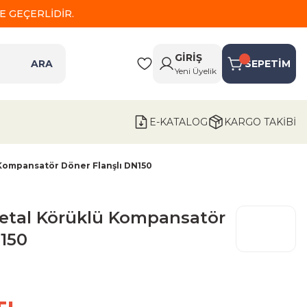
 GEÇERLİDİR.
GİRİŞ
ARA
SEPETİM
Yeni Üyelik
E-KATALOG
KARGO TAKİBİ
Kompansatör Döner Flanşlı DN150
etal Körüklü Kompansatör
N150