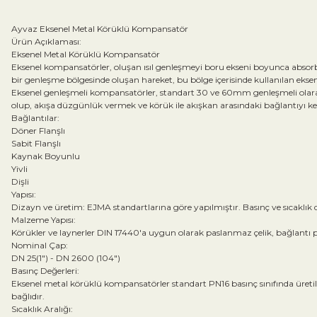
Ayvaz Eksenel Metal Körüklü Kompansatör
Ürün Açıklaması:
Eksenel Metal Körüklü Kompansatör
Eksenel kompansatörler, oluşan ısıl genleşmeyi boru ekseni boyunca absorbe 
bir genleşme bölgesinde oluşan hareket, bu bölge içerisinde kullanılan eksen
Eksenel genleşmeli kompansatörler, standart 30 ve 60mm genleşmeli olarak 
olup, akışa düzgünlük vermek ve körük ile akışkan arasındaki bağlantıyı kes
Bağlantılar:
Döner Flanşlı
Sabit Flanşlı
Kaynak Boyunlu
Yivli
Dişli
Yapısı:
Dizayn ve üretim: EJMA standartlarına göre yapılmıştır. Basınç ve sıcaklık
Malzeme Yapısı:
Körükler ve laynerler DIN 17440'a uygun olarak paslanmaz çelik, bağlantı par
Nominal Çap:
DN 25(1") - DN 2600 (104")
Basınç Değerleri:
Eksenel metal körüklü kompansatörler standart PN16 basınç sınıfında üretilm
bağlıdır.
Sıcaklık Aralığı: