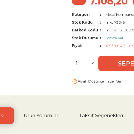
7.108,20 
Kategori
Metal Kompansa
Stok Kodu
mkdf-30-8
Barkod Kodu
mrcngroup055
Stok Durumu
Stokta Var
Fiyat
17.950,00 TL + 
SEPE
Fiyatı Düşünce Haber Ver
sı
Ürün Yorumları
Taksit Seçenekleri