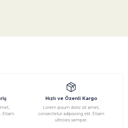
tebilirsiniz.
ansatör
Kondenstop
riş
Hızlı ve Özenli Kargo
amet,
Lorem ipsum dolor sit amet,
t. Etiam
consectetur adipiscing elit. Etiam
ultricies semper.