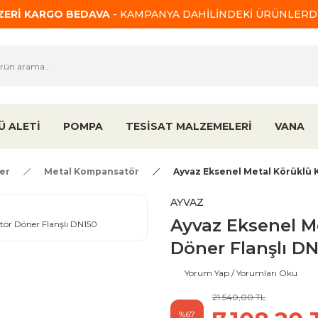
ÜZERİ KARGO BEDAVA
- KAMPANYA DAHİLİNDEKİ ÜRÜNLERDE
Ü ALETİ
POMPA
TESİSAT MALZEMELERİ
VANA
er
Metal Kompansatör
Ayvaz Eksenel Metal Körüklü 
AYVAZ
Ayvaz Eksenel M
Döner Flanşlı D
Yorum Yap / Yorumları Oku
21.540,00 TL
%67