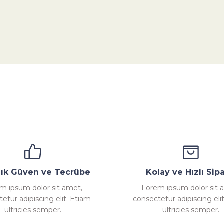
da yetersiz gördüğünüz noktaları öneri formunu kullanarak tarafımıza ile
Bu ürüne ilk yorumu siz yapın!
Yorum Yaz
ana
Emniyet Ventili
Çekvalf
Pislik Tutucu
Komp
llık Güven ve Tecrübe
Kolay ve Hızlı Sipa
m ipsum dolor sit amet,
Lorem ipsum dolor sit 
etur adipiscing elit. Etiam
consectetur adipiscing eli
Gönder
ultricies semper.
ultricies semper.