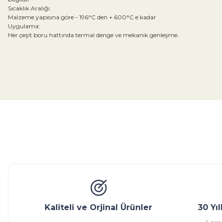
Sıcaklık Aralığı:
Malzeme yapısına göre - 196°C den + 600°C e kadar
Uygulama:
Her çeşit boru hattında termal denge ve mekanik genleşme.
Bu ürünün fiyat bilgisi, resim, ürün açıklamalarında ve diğer konular
Görüş ve önerileriniz için teşekkür ederiz.
Ürün resmi kalitesiz, bozuk veya görüntülenemiyor.
Ürün açıklamasında eksik bilgiler bulunuyor.
Glob Vana
Küresel Vana
Bıçaklı Vana
Kelebek V
Ürün bilgilerinde hatalar bulunuyor.
Ürün fiyatı diğer sitelerden daha pahalı.
Bu ürüne benzer farklı alternatifler olmalı.
Kaliteli ve Orjinal Ürünler
30 Yı