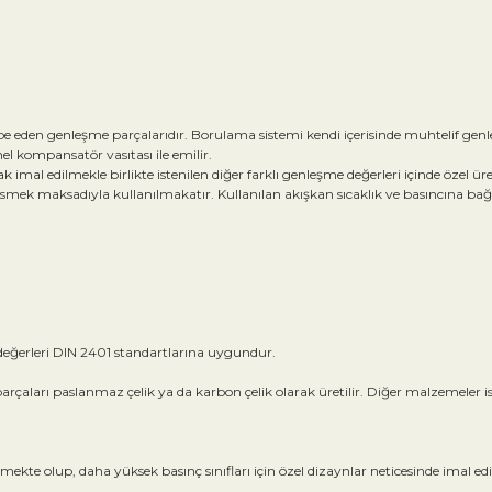
eden genleşme parçalarıdır. Borulama sistemi kendi içerisinde muhtelif genleşme
el kompansatör vasıtası ile emilir.
imal edilmekle birlikte istenilen diğer farklı genleşme değerleri içinde öze
mek maksadıyla kullanılmakatır. Kullanılan akışkan sıcaklık ve basıncına bağlı 
 değerleri DIN 2401 standartlarına uygundur.
çaları paslanmaz çelik ya da karbon çelik olarak üretilir. Diğer malzemeler iste
ekte olup, daha yüksek basınç sınıfları için özel dizaynlar neticesinde imal e