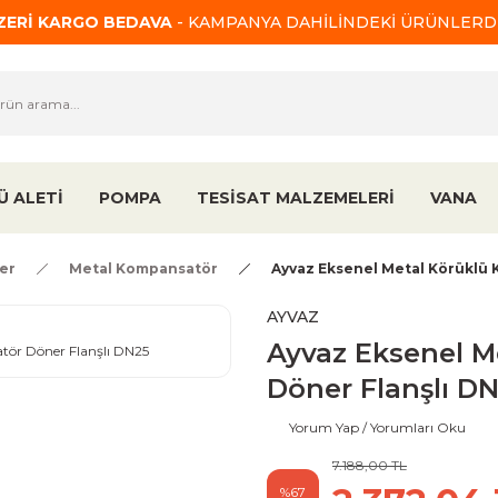
ÜZERİ KARGO BEDAVA
- KAMPANYA DAHİLİNDEKİ ÜRÜNLERDE
Ü ALETİ
POMPA
TESİSAT MALZEMELERİ
VANA
er
Metal Kompansatör
Ayvaz Eksenel Metal Körüklü 
AYVAZ
Ayvaz Eksenel M
Döner Flanşlı D
Yorum Yap / Yorumları Oku
7.188,00 TL
%67