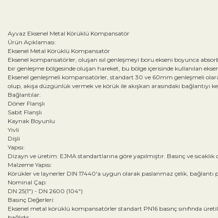
Ayvaz Eksenel Metal Körüklü Kompansatör
Ürün Açıklaması:
Eksenel Metal Körüklü Kompansatör
Eksenel kompansatörler, oluşan ısıl genleşmeyi boru ekseni boyunca absorbe 
bir genleşme bölgesinde oluşan hareket, bu bölge içerisinde kullanılan eksen
Eksenel genleşmeli kompansatörler, standart 30 ve 60mm genleşmeli olarak 
olup, akışa düzgünlük vermek ve körük ile akışkan arasındaki bağlantıyı kes
Bağlantılar:
Döner Flanşlı
Sabit Flanşlı
Kaynak Boyunlu
Yivli
Dişli
Yapısı:
Dizayn ve üretim: EJMA standartlarına göre yapılmıştır. Basınç ve sıcaklık
Malzeme Yapısı:
Körükler ve laynerler DIN 17440'a uygun olarak paslanmaz çelik, bağlantı par
Nominal Çap:
DN 25(1") - DN 2600 (104")
Basınç Değerleri:
Eksenel metal körüklü kompansatörler standart PN16 basınç sınıfında üretilm
bağlıdır.