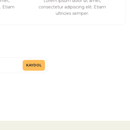
amet,
Lorem ipsum dolor sit amet,
t. Etiam
consectetur adipiscing elit. Etiam
ultricies semper.
KAYDOL