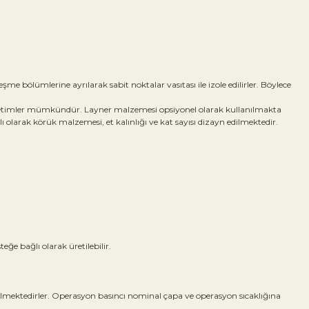
 bölümlerine ayrılarak sabit noktalar vasıtası ile izole edilirler. Böylece
l üretimler mümkündür. Layner malzemesi opsiyonel olarak kullanılmakta
olarak körük malzemesi, et kalınlığı ve kat sayısı dizayn edilmektedir.
ğe bağlı olarak üretilebilir.
dilmektedirler. Operasyon basıncı nominal çapa ve operasyon sıcaklığına