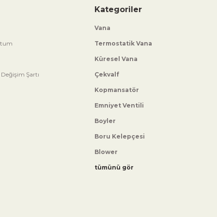
Kategoriler
Vana
ttum
Termostatik Vana
Küresel Vana
 Değişim Şartı
Çekvalf
Kopmansatör
Emniyet Ventili
Boyler
Boru Kelepçesi
Blower
tümünü gör