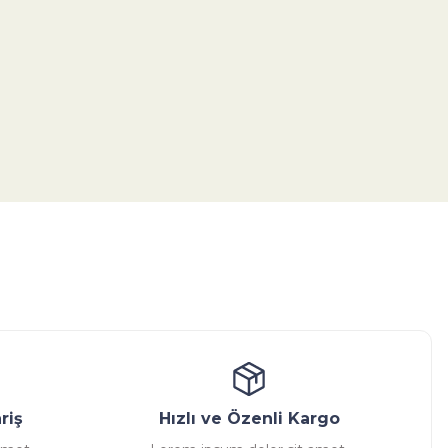
tebilirsiniz.
ansatör
Kondenstop
riş
Hızlı ve Özenli Kargo