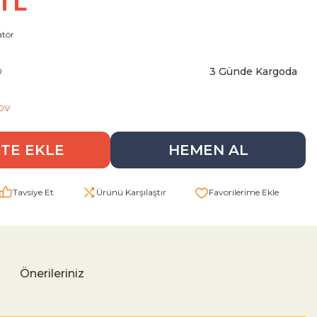
 TL
tör
3 Günde Kargoda
0
KDV
TE EKLE
HEMEN AL
Tavsiye Et
Ürünü Karşılaştır
Önerileriniz