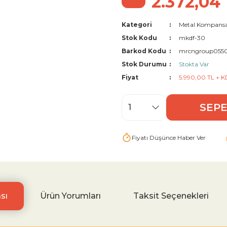
2.372,04
Kategori
Metal Kompansa
Stok Kodu
mkdf-30
Barkod Kodu
mrcngroup055
Stok Durumu
Stokta Var
Fiyat
5.990,00 TL + 
SEPE
Fiyatı Düşünce Haber Ver
sı
Ürün Yorumları
Taksit Seçenekleri