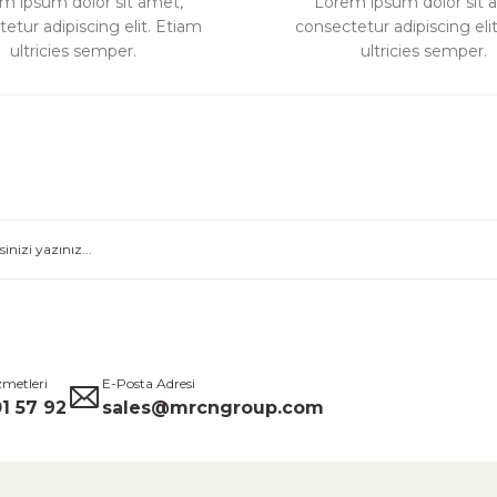
m ipsum dolor sit amet,
Lorem ipsum dolor sit 
etur adipiscing elit. Etiam
consectetur adipiscing eli
Gönder
ultricies semper.
ultricies semper.
zmetleri
E-Posta Adresi
1 57 92
sales@mrcngroup.com