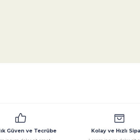
da yetersiz gördüğünüz noktaları öneri formunu kullanarak tarafımıza ile
Bu ürüne ilk yorumu siz yapın!
Yorum Yaz
ana
Emniyet Ventili
Çekvalf
Pislik Tutucu
Komp
llık Güven ve Tecrübe
Kolay ve Hızlı Sipa