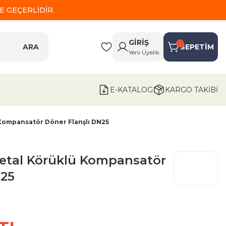
 GEÇERLİDİR.
GİRİŞ
ARA
SEPETİM
Yeni Üyelik
E-KATALOG
KARGO TAKİBİ
Kompansatör Döner Flanşlı DN25
etal Körüklü Kompansatör
N25