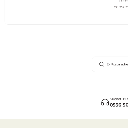
Lore
consect
E-Bülten Aboneliği
Müşteri Hi
0536 50